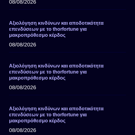
08/08/2026
Αξιολόγηση κινδύνων και αποδοτικότητα
επενδύσεων με το thorfortune για
μακροπρόθεσμο κέρδος
08/08/2026
Αξιολόγηση κινδύνων και αποδοτικότητα
επενδύσεων με το thorfortune για
μακροπρόθεσμο κέρδος
08/08/2026
Αξιολόγηση κινδύνων και αποδοτικότητα
επενδύσεων με το thorfortune για
μακροπρόθεσμο κέρδος
08/08/2026