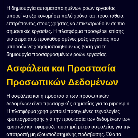
Η δημιουργία αυτοματοποιημένων ροών εργασίας
μπορεί να εξοικονομήσει πολύ χρόνο και προσπάθεια,
επιτρέποντας στους χρήστες να επικεντρωθούν σε πιο
σημαντικές εργασίες. Η πλατφόρμα προσφέρει επίσης
μια σειρά από προκαθορισμένες ροές εργασίας που
μπορούν να χρησιμοποιηθούν ως βάση για τη
δημιουργία προσαρμοσμένων ροών εργασίας.
Ασφάλεια και Προστασία
Προσωπικών Δεδομένων
Η ασφάλεια και η προστασία των προσωπικών
δεδομένων είναι πρωταρχικής σημασίας για το piperspin.
Η πλατφόρμα χρησιμοποιεί προηγμένες τεχνολογίες
κρυπτογράφησης για την προστασία των δεδομένων των
χρηστών και εφαρμόζει αυστηρά μέτρα ασφαλείας για την
αποτροπή μη εξουσιοδοτημένης πρόσβασης. Όλα τα