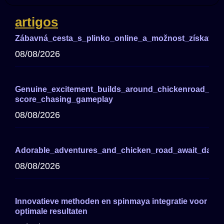
artigos
Zábavná_cesta_s_plinko_online_a_možnost_získat_ve
08/08/2026
Genuine_excitement_builds_around_chickenroad_for_
score_chasing_gameplay
08/08/2026
Adorable_adventures_and_chicken_road_await_darin
08/08/2026
Innovatieve methoden en spinmaya integratie voor
optimale resultaten