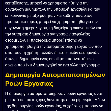
εκπαίδευσης, μπορεί να χρησιμοποιηθεί για την
οργάνωση μαθημάτων, την υποβολή εργασιών και την
επικοινωνία μεταξύ μαθητών και καθηγητών. Στον
προσωπικό τομέα, μπορεί να χρησιμοποιηθεί για την
οργάνωση ημερολογίου, τη διαχείριση οικονομικών και
την αυτόματη δημιουργία αντιγράφων ασφαλείας
δεδομένων. Η πλατφόρμα μπορεί επίσης να
χρησιμοποιηθεί για την αυτοματοποίηση εργασιών που
απαιτούν τη χρήση πολλών διαφορετικών εφαρμογών,
όπως η δημιουργία ενός email με επισυναπτόμενο
αρχείο που έχει δημιουργηθεί σε ένα άλλο πρόγραμμα.
Δημιουργία Αυτοματοποιημένων
Ροών Εργασίας
Η δημιουργία αυτοματοποιημένων ροών εργασίας είναι
μια από τις πιο ισχυρές δυνατότητες του piperspin. Μέσω
της δημιουργίας ροών εργασίας, οι χρήστες μπορούν να