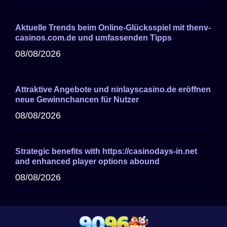
Aktuelle Trends beim Online-Glücksspiel mit thenv-
casinos.com.de und umfassenden Tipps
08/08/2026
Attraktive Angebote und ninlayscasino.de eröffnen
neue Gewinnchancen für Nutzer
08/08/2026
Strategic benefits with https://casinodays-in.net
and enhanced player options abound
08/08/2026