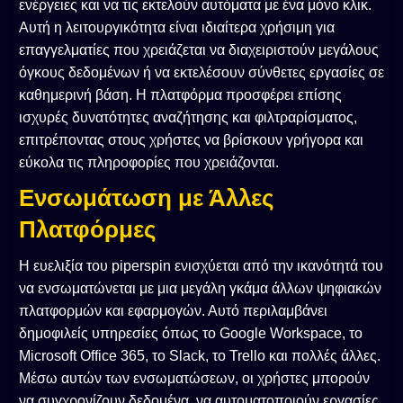
ενέργειες και να τις εκτελούν αυτόματα με ένα μόνο κλικ.
Αυτή η λειτουργικότητα είναι ιδιαίτερα χρήσιμη για
επαγγελματίες που χρειάζεται να διαχειριστούν μεγάλους
όγκους δεδομένων ή να εκτελέσουν σύνθετες εργασίες σε
καθημερινή βάση. Η πλατφόρμα προσφέρει επίσης
ισχυρές δυνατότητες αναζήτησης και φιλτραρίσματος,
επιτρέποντας στους χρήστες να βρίσκουν γρήγορα και
εύκολα τις πληροφορίες που χρειάζονται.
Ενσωμάτωση με Άλλες
Πλατφόρμες
Η ευελιξία του piperspin ενισχύεται από την ικανότητά του
να ενσωματώνεται με μια μεγάλη γκάμα άλλων ψηφιακών
πλατφορμών και εφαρμογών. Αυτό περιλαμβάνει
δημοφιλείς υπηρεσίες όπως το Google Workspace, το
Microsoft Office 365, το Slack, το Trello και πολλές άλλες.
Μέσω αυτών των ενσωματώσεων, οι χρήστες μπορούν
να συγχρονίζουν δεδομένα, να αυτοματοποιούν εργασίες