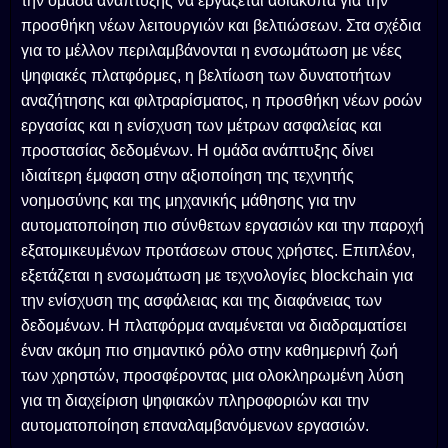
την ομάδα ανάπτυξης να εργάζεται αδιάκοπα για την
προσθήκη νέων λειτουργιών και βελτιώσεων. Στα σχέδια
για το μέλλον περιλαμβάνονται η ενσωμάτωση με νέες
ψηφιακές πλατφόρμες, η βελτίωση των δυνατοτήτων
αναζήτησης και φιλτραρίσματος, η προσθήκη νέων ροών
εργασίας και η ενίσχυση των μέτρων ασφαλείας και
προστασίας δεδομένων. Η ομάδα ανάπτυξης δίνει
ιδιαίτερη έμφαση στην αξιοποίηση της τεχνητής
νοημοσύνης και της μηχανικής μάθησης για την
αυτοματοποίηση πιο σύνθετων εργασιών και την παροχή
εξατομικευμένων προτάσεων στους χρήστες. Επιπλέον,
εξετάζεται η ενσωμάτωση με τεχνολογίες blockchain για
την ενίσχυση της ασφάλειας και της διαφάνειας των
δεδομένων. Η πλατφόρμα αναμένεται να διαδραματίσει
έναν ακόμη πιο σημαντικό ρόλο στην καθημερινή ζωή
των χρηστών, προσφέροντας μια ολοκληρωμένη λύση
για τη διαχείριση ψηφιακών πληροφοριών και την
αυτοματοποίηση επαναλαμβανόμενων εργασιών.