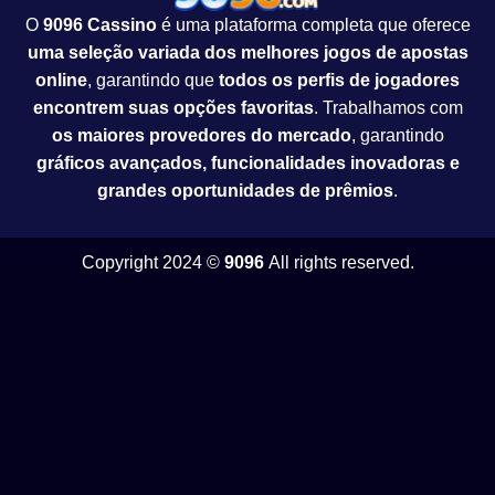
O
9096 Cassino
é uma plataforma completa que oferece
uma seleção variada dos melhores jogos de apostas
online
, garantindo que
todos os perfis de jogadores
encontrem suas opções favoritas
. Trabalhamos com
os maiores provedores do mercado
, garantindo
gráficos avançados, funcionalidades inovadoras e
grandes oportunidades de prêmios
.
Copyright 2024 ©
9096
All rights reserved.