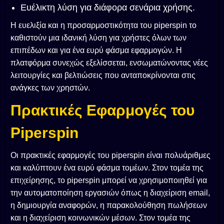
Ευέλικτη λύση για διάφορα σενάρια χρήσης.
Η ευελιξία και η προσαρμοστικότητα του piperspin το
καθιστούν μια ιδανική λύση για χρήστες όλων των
επιπέδων και για ένα ευρύ φάσμα εφαρμογών. Η
πλατφόρμα συνεχώς εξελίσσεται, ενσωματώνοντας νέες
λειτουργίες και βελτιώσεις που ανταποκρίνονται στις
ανάγκες των χρηστών.
Πρακτικές Εφαρμογές του
Piperspin
Οι πρακτικές εφαρμογές του piperspin είναι πολυάριθμες
και καλύπτουν ένα ευρύ φάσμα τομέων. Στον τομέα της
επιχείρησης, το piperspin μπορεί να χρησιμοποιηθεί για
την αυτοματοποίηση εργασιών όπως η διαχείριση email,
η δημιουργία αναφορών, η παρακολούθηση πωλήσεων
και η διαχείριση κοινωνικών μέσων. Στον τομέα της