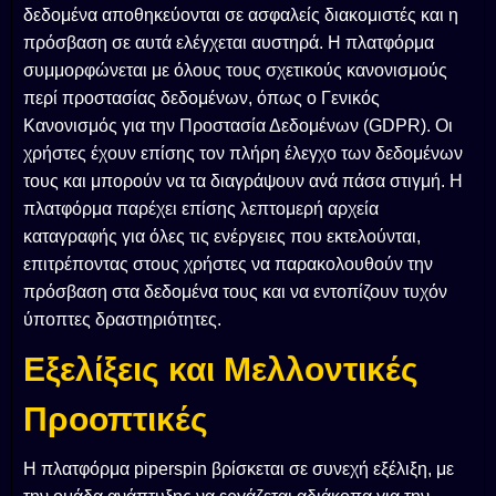
δεδομένα αποθηκεύονται σε ασφαλείς διακομιστές και η
πρόσβαση σε αυτά ελέγχεται αυστηρά. Η πλατφόρμα
συμμορφώνεται με όλους τους σχετικούς κανονισμούς
περί προστασίας δεδομένων, όπως ο Γενικός
Κανονισμός για την Προστασία Δεδομένων (GDPR). Οι
χρήστες έχουν επίσης τον πλήρη έλεγχο των δεδομένων
τους και μπορούν να τα διαγράψουν ανά πάσα στιγμή. Η
πλατφόρμα παρέχει επίσης λεπτομερή αρχεία
καταγραφής για όλες τις ενέργειες που εκτελούνται,
επιτρέποντας στους χρήστες να παρακολουθούν την
πρόσβαση στα δεδομένα τους και να εντοπίζουν τυχόν
ύποπτες δραστηριότητες.
Εξελίξεις και Μελλοντικές
Προοπτικές
Η πλατφόρμα piperspin βρίσκεται σε συνεχή εξέλιξη, με