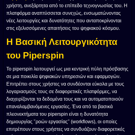
χρήστη, ανεξάρτητα από το επίπεδο τεχνογνωσίας του. Η
πλατφόρμα αναπτύσσεται συνεχώς, ενσωματώνοντας
νέες λειτουργίες και δυνατότητες που ανταποκρίνονται
στις εξελισσόμενες απαιτήσεις του ψηφιακού κόσμου.
Η Βασική Λειτουργικότητα
του Piperspin
Το piperspin λειτουργεί ως μια κεντρική πύλη πρόσβασης
σε μια ποικιλία ψηφιακών υπηρεσιών και εφαρμογών.
Επιτρέπει στους χρήστες να συνδέονται εύκολα με τους
λογαριασμούς τους σε διαφορετικές πλατφόρμες, να
διαχειρίζονται τα δεδομένα τους και να αυτοματοποιούν
επαναλαμβανόμενες εργασίες. Ένα από τα βασικά
πλεονεκτήματα του piperspin είναι η δυνατότητα
δημιουργίας "ροών εργασίας" (workflows), οι οποίες
επιτρέπουν στους χρήστες να συνδυάζουν διαφορετικές