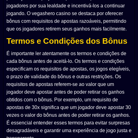
jogadores por sua lealdade e incentivá-los a continuar
jogando. O vegashero casino se destaca por oferecer
bônus com requisitos de apostas razoáveis, permitindo
que os jogadores retirem seus ganhos mais facilmente.
Termos e Condições dos Bônus
É importante ler atentamente os termos e condições de
cada bônus antes de aceitá-lo. Os termos e condições
especificam os requisitos de apostas, os jogos elegíveis,
o prazo de validade do bônus e outras restrições. Os
requisitos de apostas referem-se ao valor que um
jogador deve apostar antes de poder retirar os ganhos
obtidos com o bônus. Por exemplo, um requisito de
apostas de 30x significa que um jogador deve apostar 30
vezes o valor do bônus antes de poder retirar os ganhos.
É essencial entender esses termos para evitar surpresas
desagradáveis e garantir uma experiência de jogo justa e