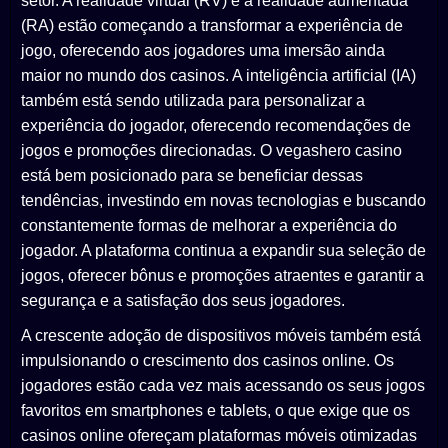
setor. A realidade virtual (RV) e a realidade aumentada
(RA) estão começando a transformar a experiência de
jogo, oferecendo aos jogadores uma imersão ainda
maior no mundo dos casinos. A inteligência artificial (IA)
também está sendo utilizada para personalizar a
experiência do jogador, oferecendo recomendações de
jogos e promoções direcionadas. O vegashero casino
está bem posicionado para se beneficiar dessas
tendências, investindo em novas tecnologias e buscando
constantemente formas de melhorar a experiência do
jogador. A plataforma continua a expandir sua seleção de
jogos, oferecer bônus e promoções atraentes e garantir a
segurança e a satisfação dos seus jogadores.
A crescente adoção de dispositivos móveis também está
impulsionando o crescimento dos casinos online. Os
jogadores estão cada vez mais acessando os seus jogos
favoritos em smartphones e tablets, o que exige que os
casinos online ofereçam plataformas móveis otimizadas