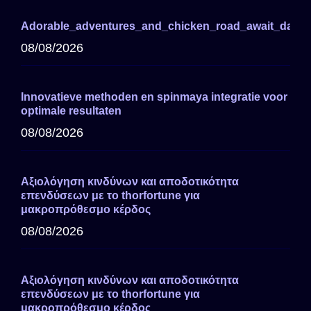
Adorable_adventures_and_chicken_road_await_darin
08/08/2026
Innovatieve methoden en spinmaya integratie voor
optimale resultaten
08/08/2026
Αξιολόγηση κινδύνων και αποδοτικότητα
επενδύσεων με το thorfortune για
μακροπρόθεσμο κέρδος
08/08/2026
Αξιολόγηση κινδύνων και αποδοτικότητα
επενδύσεων με το thorfortune για
μακροπρόθεσμο κέρδος