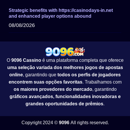
Strategic benefits with https://casinodays-in.net
and enhanced player options abound
08/08/2026
O
9096 Cassino
é uma plataforma completa que oferece
uma seleção variada dos melhores jogos de apostas
online
, garantindo que
todos os perfis de jogadores
encontrem suas opções favoritas
. Trabalhamos com
os maiores provedores do mercado
, garantindo
gráficos avançados, funcionalidades inovadoras e
grandes oportunidades de prêmios
.
Copyright 2024 ©
9096
All rights reserved.