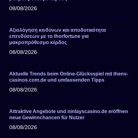
08/08/2026
Αξιολόγηση κινδύνων και αποδοτικότητα
επενδύσεων με το thorfortune για
μακροπρόθεσμο κέρδος
08/08/2026
Aktuelle Trends beim Online-Glücksspiel mit thenv-
casinos.com.de und umfassenden Tipps
08/08/2026
Attraktive Angebote und ninlayscasino.de eröffnen
neue Gewinnchancen für Nutzer
08/08/2026