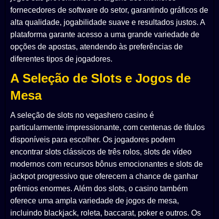
fornecedores de software do setor, garantindo gráficos de
alta qualidade, jogabilidade suave e resultados justos. A
plataforma garante acesso a uma grande variedade de
opções de apostas, atendendo às preferências de
diferentes tipos de jogadores.
A Seleção de Slots e Jogos de
Mesa
A seleção de slots no vegashero casino é
particularmente impressionante, com centenas de títulos
disponíveis para escolher. Os jogadores podem
encontrar slots clássicos de três rolos, slots de vídeo
modernos com recursos bônus emocionantes e slots de
jackpot progressivo que oferecem a chance de ganhar
prêmios enormes. Além dos slots, o casino também
oferece uma ampla variedade de jogos de mesa,
incluindo blackjack, roleta, baccarat, poker e outros. Os