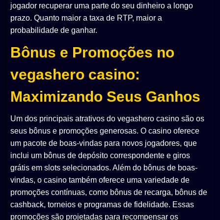
jogador recuperar uma parte do seu dinheiro a longo
prazo. Quanto maior a taxa de RTP, maior a
probabilidade de ganhar.
Bônus e Promoções no
vegashero casino:
Maximizando Seus Ganhos
Um dos principais atrativos do vegashero casino são os
seus bônus e promoções generosas. O casino oferece
um pacote de boas-vindas para novos jogadores, que
inclui um bônus de depósito correspondente e giros
grátis em slots selecionados. Além do bônus de boas-
vindas, o casino também oferece uma variedade de
promoções contínuas, como bônus de recarga, bônus de
cashback, torneios e programas de fidelidade. Essas
promoções são projetadas para recompensar os