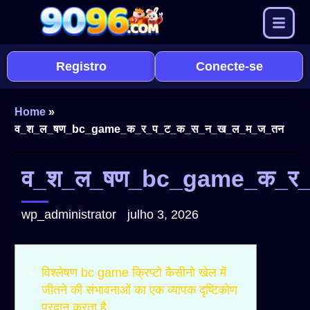
Registro
Conecte-se
Home
»
व_श_ल_षण_bc_game_क_र_प_ट_क_स_न_ख_ल_म_ज_तन
व_श_ल_षण_bc_game_क_र
wp_administrator
julho 3, 2026
विश्लेषण bc game क्रिप्टो कैसीनो खेल में
जीतने की संभावनाओं का एक व्यापक दृष्टिकोण
प्रदान करता है