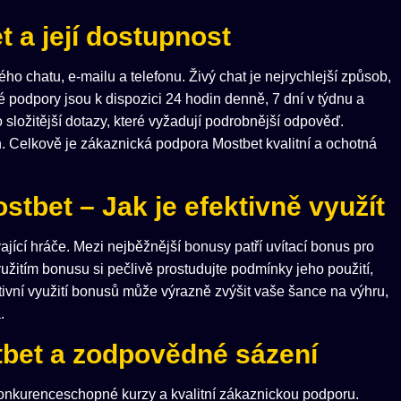
 a její dostupnost
o chatu, e-mailu a telefonu. Živý chat je nejrychlejší způsob,
é podpory jsou k dispozici 24 hodin denně, 7 dní v týdnu a
 složitější dotazy, které vyžadují podrobnější odpověď.
 Celkově je zákaznická podpora Mostbet kvalitní a ochotná
tbet – Jak je efektivně využít
jící hráče. Mezi nejběžnější bonusy patří uvítací bonus pro
užitím bonusu si pečlivě prostudujte podmínky jeho použití,
ivní využití bonusů může výrazně zvýšit vaše šance na výhru,
.
bet a zodpovědné sázení
 konkurenceschopné kurzy a kvalitní zákaznickou podporu.