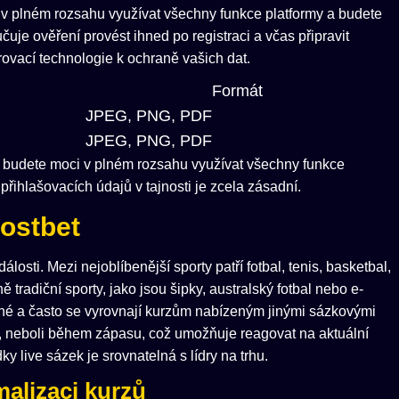
v plném rozsahu využívat všechny funkce platformy a budete
je ověření provést ihned po registraci a včas připravit
ovací technologie k ochraně vašich dat.
Formát
JPEG, PNG, PDF
JPEG, PNG, PDF
a budete moci v plném rozsahu využívat všechny funkce
ihlašovacích údajů v tajnosti je zcela zásadní.
ostbet
losti. Mezi nejoblíbenější sporty patří fotbal, tenis, basketbal,
 tradiční sporty, jako jsou šipky, australský fotbal nebo e-
né a často se vyrovnají kurzům nabízeným jinými sázkovými
", neboli během zápasu, což umožňuje reagovat na aktuální
y live sázek je srovnatelná s lídry na trhu.
malizaci kurzů