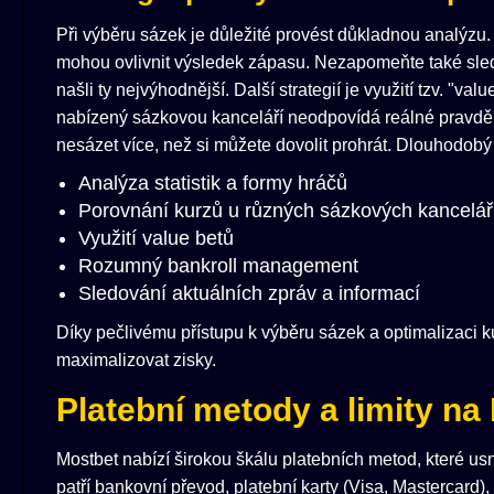
Při výběru sázek je důležité provést důkladnou analýzu. Zv
mohou ovlivnit výsledek zápasu. Nezapomeňte také sled
našli ty nejvýhodnější. Další strategií je využití tzv. "va
nabízený sázkovou kanceláří neodpovídá reálné pravdě
nesázet více, než si můžete dovolit prohrát. Dlouhodobý 
Analýza statistik a formy hráčů
Porovnání kurzů u různých sázkových kancelář
Využití value betů
Rozumný bankroll management
Sledování aktuálních zpráv a informací
Díky pečlivému přístupu k výběru sázek a optimalizaci 
maximalizovat zisky.
Platební metody a limity na
Mostbet nabízí širokou škálu platebních metod, které us
patří bankovní převod, platební karty (Visa, Mastercard),