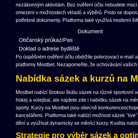
nezákonným aktivitám. Bez ověření účtu nebudete moci 
omezeni v možnostech vkladů a výběrů. Proto se doporuču
potřebné dokumenty. Platforma také využívá moderní šifr
Dokument
Občanský průkaz/Pas
Doklad o adrese bydliště
Po úspěšném ověření účtu obdržíte potvrzovací e-mail 
platformy Mostbet. Nezapomeňte, že uchovávání vašich př
Nabídka sázek a kurzů na M
Mostbet nabízí širokou škálu sázek na různé sportovní udá
hokej a volejbal, ale najdete zde i nabídku sázek na méně
sporty. Kurzy na Mostbet jsou obecně konkurenceschop
kancelářemi. Platforma také nabízí možnost sázek "live
dění a využívat dynamicky se měnící kurzy. Kvalita nabídk
Strategie pro výběr sázek a opti