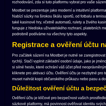
rozhodování, zda si tuto platformu vybrat pro vaše sázen
Mostbet se prezentuje jako moderní a intuitivní platform
Nabízí sázky na širokou škálu sportů, od fotbalu a tenis
také kasinové hry, včetně automatů, rulety a živého kasi
funguje z hlediska uživatelského rozhraní, platebních m
podrobně podíváme na všechny tyto aspekty.
Registrace a ověření účtu 
Pro začátek sázení na Mostbet je nutné se zaregistrovat 
rychlý. Stačí vyplnit základní osobní údaje, jako je jméno
si silné heslo, které ochrání váš účet před neoprávněným
kliknete pro aktivaci účtu. Ověření účtu je nezbytné pro
muset nahrát kopii občanského průkazu nebo pasu a dok
Důležitost ověření účtu a bezpe
Ověření účtu je klíčové pro bezpečnost vašich prostředk
sázkové platformy, má povinnost ověřovat identitu svých