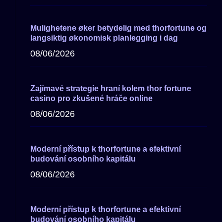
Mulighetene øker betydelig med thorfortune og
langsiktig økonomisk planlegging i dag
08/06/2026
Zajímavé strategie hraní kolem thor fortune
casino pro zkušené hráče online
08/06/2026
Moderní přístup k thorfortune a efektivní
budování osobního kapitálu
08/06/2026
Moderní přístup k thorfortune a efektivní
budování osobního kapitálu