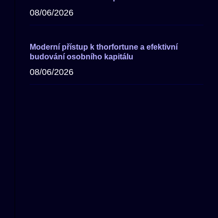
08/06/2026
Moderní přístup k thorfortune a efektivní
budování osobního kapitálu
08/06/2026