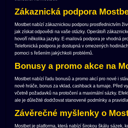
Zákaznická podpora Mostbet
Mostbet nabízí zákaznickou podporu prostřednictvím živéh
jak získat odpovědi na vaše otázky. Operátoři zákaznick
hovoří několika jazyky. E-mailová podpora je vhodná pro
Telefonická podpora je dostupná v omezených hodinách.
pomoci s řešením jakýchkoli problémů.
Bonusy a promo akce na Mos
Mostbet nabízí řadu bonusů a promo akcí pro nové i stáva
nové hráče, bonus za vklad, cashback a turnaje. Před vy
včetně požadavků na protočení a maximální sázky. Efekt
ale je důležité dodržovat stanovené podmínky a pravidla
Závěrečné myšlenky o Most
Mostbet je platforma, která nabízí širokou škálu sázek,