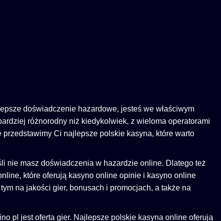
najlepsze doświadczenie hazardowe, jesteś we właściwym
bardziej różnorodny niż kiedykolwiek, z wieloma operatorami
le przedstawimy Ci najlepsze polskie kasyna, które warto
li nie masz doświadczenia w hazardzie online. Dlatego też
line, które oferują kasyno online opinie i kasyno online
w tym na jakości gier, bonusach i promocjach, a także na
pl jest oferta gier. Najlepsze polskie kasyna online oferują