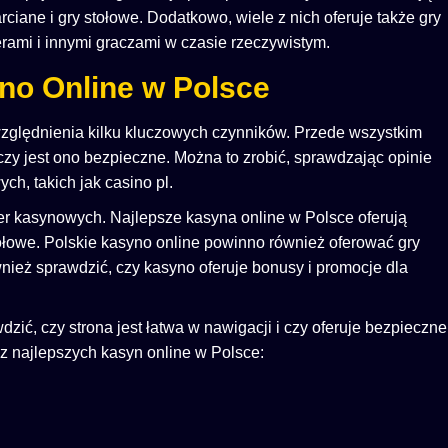
rciane i gry stołowe. Dodatkowo, wiele z nich oferuje także gry
erami i innymi graczami w czasie rzeczywistym.
no Online w Polsce
ględnienia kilku kluczowych czynników. Przede wszystkim
czy jest ono bezpieczne. Można to zrobić, sprawdzając opinie
ch, takich jak casino pl.
ier kasynowych. Najlepsze kasyna online w Polsce oferują
stołowe. Polskie kasyno online powinno również oferować gry
wnież sprawdzić, czy kasyno oferuje bonusy i promocje dla
dzić, czy strona jest łatwa w nawigacji i czy oferuje bezpieczne
 z najlepszych kasyn online w Polsce: