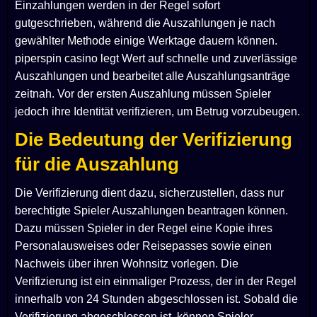
Einzahlungen werden in der Regel sofort
gutgeschrieben, während die Auszahlungen je nach
gewählter Methode einige Werktage dauern können.
piperspin casino legt Wert auf schnelle und zuverlässige
Auszahlungen und bearbeitet alle Auszahlungsanträge
zeitnah. Vor der ersten Auszahlung müssen Spieler
jedoch ihre Identität verifizieren, um Betrug vorzubeugen.
Die Bedeutung der Verifizierung
für die Auszahlung
Die Verifizierung dient dazu, sicherzustellen, dass nur
berechtigte Spieler Auszahlungen beantragen können.
Dazu müssen Spieler in der Regel eine Kopie ihres
Personalausweises oder Reisepasses sowie einen
Nachweis über ihren Wohnsitz vorlegen. Die
Verifizierung ist ein einmaliger Prozess, der in der Regel
innerhalb von 24 Stunden abgeschlossen ist. Sobald die
Verifizierung abgeschlossen ist, können Spieler