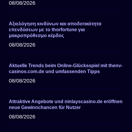
08/08/2026
Αξιολόγηση κινδύνων και αποδοτικότητα
επενδύσεων με το thorfortune για
μακροπρόθεσμο κέρδος
08/08/2026
Aktuelle Trends beim Online-Glücksspiel mit thenv-
casinos.com.de und umfassenden Tipps
08/08/2026
Attraktive Angebote und ninlayscasino.de eröffnen
neue Gewinnchancen für Nutzer
08/08/2026