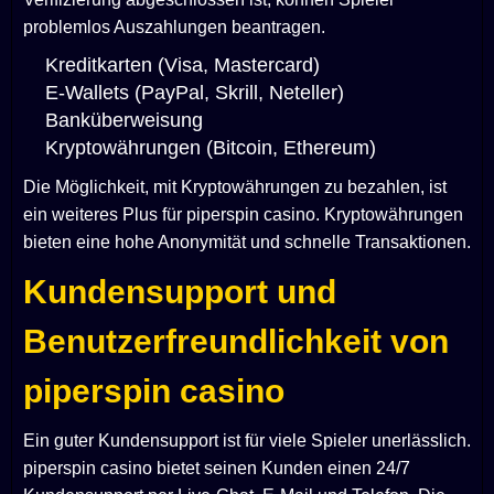
problemlos Auszahlungen beantragen.
Kreditkarten (Visa, Mastercard)
E-Wallets (PayPal, Skrill, Neteller)
Banküberweisung
Kryptowährungen (Bitcoin, Ethereum)
Die Möglichkeit, mit Kryptowährungen zu bezahlen, ist
ein weiteres Plus für piperspin casino. Kryptowährungen
bieten eine hohe Anonymität und schnelle Transaktionen.
Kundensupport und
Benutzerfreundlichkeit von
piperspin casino
Ein guter Kundensupport ist für viele Spieler unerlässlich.
piperspin casino bietet seinen Kunden einen 24/7