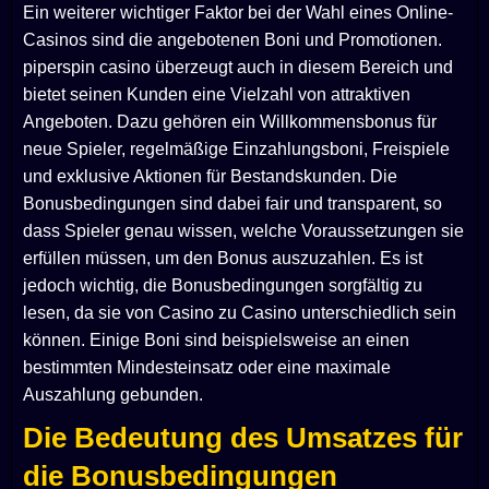
Ein weiterer wichtiger Faktor bei der Wahl eines Online-
Casinos sind die angebotenen Boni und Promotionen.
piperspin casino überzeugt auch in diesem Bereich und
bietet seinen Kunden eine Vielzahl von attraktiven
Angeboten. Dazu gehören ein Willkommensbonus für
neue Spieler, regelmäßige Einzahlungsboni, Freispiele
und exklusive Aktionen für Bestandskunden. Die
Bonusbedingungen sind dabei fair und transparent, so
dass Spieler genau wissen, welche Voraussetzungen sie
erfüllen müssen, um den Bonus auszuzahlen. Es ist
jedoch wichtig, die Bonusbedingungen sorgfältig zu
lesen, da sie von Casino zu Casino unterschiedlich sein
können. Einige Boni sind beispielsweise an einen
bestimmten Mindesteinsatz oder eine maximale
Auszahlung gebunden.
Die Bedeutung des Umsatzes für
die Bonusbedingungen