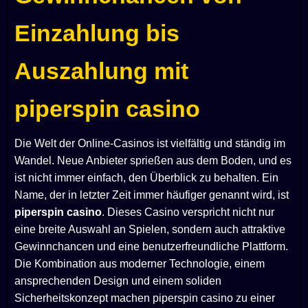
Einzahlung bis
Auszahlung mit
piperspin casino
Die Welt der Online-Casinos ist vielfältig und ständig im
Wandel. Neue Anbieter sprießen aus dem Boden, und es
ist nicht immer einfach, den Überblick zu behalten. Ein
Name, der in letzter Zeit immer häufiger genannt wird, ist
piperspin casino
. Dieses Casino verspricht nicht nur
eine breite Auswahl an Spielen, sondern auch attraktive
Gewinnchancen und eine benutzerfreundliche Plattform.
Die Kombination aus moderner Technologie, einem
ansprechenden Design und einem soliden
Sicherheitskonzept machen piperspin casino zu einer