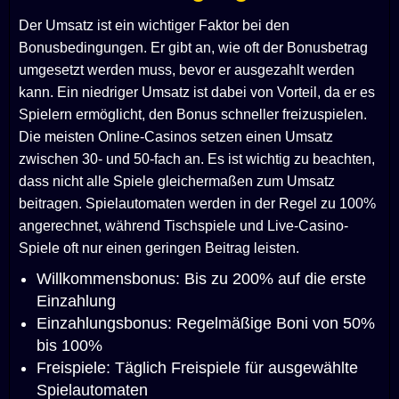
Der Umsatz ist ein wichtiger Faktor bei den
Bonusbedingungen. Er gibt an, wie oft der Bonusbetrag
umgesetzt werden muss, bevor er ausgezahlt werden
kann. Ein niedriger Umsatz ist dabei von Vorteil, da er es
Spielern ermöglicht, den Bonus schneller freizuspielen.
Die meisten Online-Casinos setzen einen Umsatz
zwischen 30- und 50-fach an. Es ist wichtig zu beachten,
dass nicht alle Spiele gleichermaßen zum Umsatz
beitragen. Spielautomaten werden in der Regel zu 100%
angerechnet, während Tischspiele und Live-Casino-
Spiele oft nur einen geringen Beitrag leisten.
Willkommensbonus: Bis zu 200% auf die erste
Einzahlung
Einzahlungsbonus: Regelmäßige Boni von 50%
bis 100%
Freispiele: Täglich Freispiele für ausgewählte
Spielautomaten