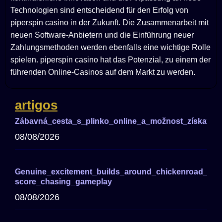
Technologien sind entscheidend für den Erfolg von
piperspin casino in der Zukunft. Die Zusammenarbeit mit
neuen Software-Anbietern und die Einführung neuer
Zahlungsmethoden werden ebenfalls eine wichtige Rolle
spielen. piperspin casino hat das Potenzial, zu einem der
führenden Online-Casinos auf dem Markt zu werden.
artigos
Zábavná_cesta_s_plinko_online_a_možnost_získat_ve
08/08/2026
Genuine_excitement_builds_around_chickenroad_for_
score_chasing_gameplay
08/08/2026