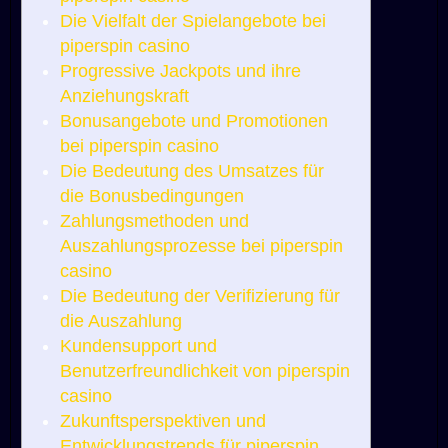
Die Vielfalt der Spielangebote bei
piperspin casino
Progressive Jackpots und ihre
Anziehungskraft
Bonusangebote und Promotionen
bei piperspin casino
Die Bedeutung des Umsatzes für
die Bonusbedingungen
Zahlungsmethoden und
Auszahlungsprozesse bei piperspin
casino
Die Bedeutung der Verifizierung für
die Auszahlung
Kundensupport und
Benutzerfreundlichkeit von piperspin
casino
Zukunftsperspektiven und
Entwicklungstrends für piperspin