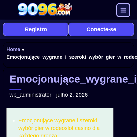
Registro
Conecte-se
Home
»
Emocjonujące_wygrane_i_szeroki_wybór_gier_w_rodeo
Emocjonujące_wygrane_i
wp_administrator
julho 2, 2026
Emocjonujące wygrane i szeroki
wybór gier w rodeoslot casino dla
każdego gracza