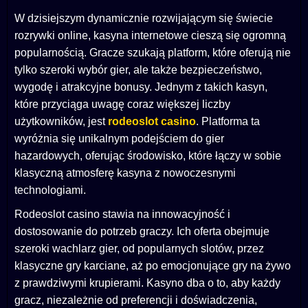
W dzisiejszym dynamicznie rozwijającym się świecie
rozrywki online, kasyna internetowe cieszą się ogromną
popularnością. Gracze szukają platform, które oferują nie
tylko szeroki wybór gier, ale także bezpieczeństwo,
wygodę i atrakcyjne bonusy. Jednym z takich kasyn,
które przyciąga uwagę coraz większej liczby
użytkowników, jest
rodeoslot casino
. Platforma ta
wyróżnia się unikalnym podejściem do gier
hazardowych, oferując środowisko, które łączy w sobie
klasyczną atmosferę kasyna z nowoczesnymi
technologiami.
Rodeoslot casino stawia na innowacyjność i
dostosowanie do potrzeb graczy. Ich oferta obejmuje
szeroki wachlarz gier, od popularnych slotów, przez
klasyczne gry karciane, aż po emocjonujące gry na żywo
z prawdziwymi krupierami. Kasyno dba o to, aby każdy
gracz, niezależnie od preferencji i doświadczenia,