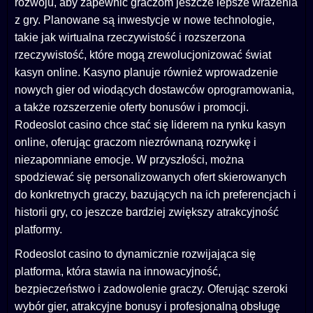
rozwoju, aby zapewnić graczom jeszcze lepsze wrażenia
z gry. Planowane są inwestycje w nowe technologie,
takie jak wirtualna rzeczywistość i rozszerzona
rzeczywistość, które mogą zrewolucjonizować świat
kasyn online. Kasyno planuje również wprowadzenie
nowych gier od wiodących dostawców oprogramowania,
a także rozszerzenie oferty bonusów i promocji.
Rodeoslot casino chce stać się liderem na rynku kasyn
online, oferując graczom niezrównaną rozrywkę i
niezapomniane emocje. W przyszłości, można
spodziewać się personalizowanych ofert skierowanych
do konkretnych graczy, bazujących na ich preferencjach i
historii gry, co jeszcze bardziej zwiększy atrakcyjność
platformy.
Rodeoslot casino to dynamicznie rozwijająca się
platforma, która stawia na innowacyjność,
bezpieczeństwo i zadowolenie graczy. Oferując szeroki
wybór gier, atrakcyjne bonusy i profesjonalną obsługę