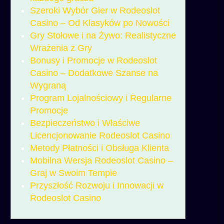
Szeroki Wybór Gier w Rodeoslot
Casino – Od Klasyków po Nowości
Gry Stołowe i na Żywo: Realistyczne
Wrażenia z Gry
Bonusy i Promocje w Rodeoslot
Casino – Dodatkowe Szanse na
Wygraną
Program Lojalnościowy i Regularne
Promocje
Bezpieczeństwo i Właściwe
Licencjonowanie Rodeoslot Casino
Metody Płatności i Obsługa Klienta
Mobilna Wersja Rodeoslot Casino –
Graj w Swoim Tempie
Przyszłość Rozwoju i Innowacji w
Rodeoslot Casino