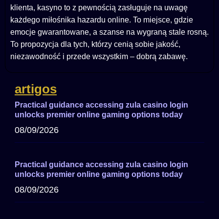
klienta, kasyno to z pewnością zasługuje na uwagę
każdego miłośnika hazardu online. To miejsce, gdzie
emocje gwarantowane, a szanse na wygraną stale rosną.
To propozycja dla tych, którzy cenią sobie jakość,
niezawodność i przede wszystkim – dobrą zabawę.
artigos
Practical guidance accessing zula casino login
unlocks premier online gaming options today
08/09/2026
Practical guidance accessing zula casino login
unlocks premier online gaming options today
08/09/2026