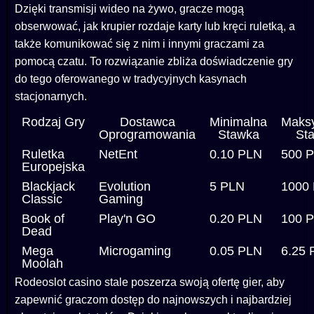
Dzięki transmisji wideo na żywo, gracze mogą
obserwować, jak krupier rozdaje karty lub kręci ruletką, a
także komunikować się z nim i innymi graczami za
pomocą czatu. To rozwiązanie zbliża doświadczenie gry
do tego oferowanego w tradycyjnych kasynach
stacjonarnych.
Rodzaj Gry
Dostawca
Minimalna
Maks
Oprogramowania
Stawka
St
Ruletka
NetEnt
0.10 PLN
500 
Europejska
Blackjack
Evolution
5 PLN
1000
Classic
Gaming
Book of
Play'n GO
0.20 PLN
100 
Dead
Mega
Microgaming
0.05 PLN
6.25 
Moolah
Rodeoslot casino stale poszerza swoją ofertę gier, aby
zapewnić graczom dostęp do najnowszych i najbardziej