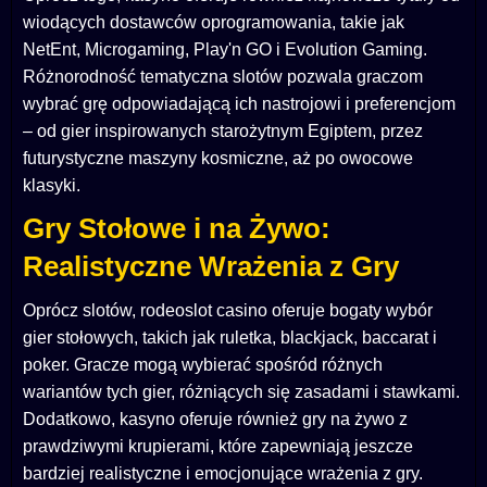
wiodących dostawców oprogramowania, takie jak
NetEnt, Microgaming, Play'n GO i Evolution Gaming.
Różnorodność tematyczna slotów pozwala graczom
wybrać grę odpowiadającą ich nastrojowi i preferencjom
– od gier inspirowanych starożytnym Egiptem, przez
futurystyczne maszyny kosmiczne, aż po owocowe
klasyki.
Gry Stołowe i na Żywo:
Realistyczne Wrażenia z Gry
Oprócz slotów, rodeoslot casino oferuje bogaty wybór
gier stołowych, takich jak ruletka, blackjack, baccarat i
poker. Gracze mogą wybierać spośród różnych
wariantów tych gier, różniących się zasadami i stawkami.
Dodatkowo, kasyno oferuje również gry na żywo z
prawdziwymi krupierami, które zapewniają jeszcze
bardziej realistyczne i emocjonujące wrażenia z gry.