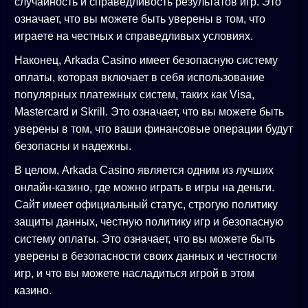
случайность и справедливость результатов игр. Это
означает, что вы можете быть уверены в том, что
играете на честных и справедливых условиях.
Наконец, Arkada Casino имеет безопасную систему
оплаты, которая включает в себя использование
популярных платежных систем, таких как Visa,
Mastercard и Skrill. Это означает, что вы можете быть
уверены в том, что ваши финансовые операции будут
безопасны и надежны.
В целом, Arkada Casino является одним из лучших
онлайн-казино, где можно играть в игры на деньги.
Сайт имеет официальный статус, строгую политику
защиты данных, честную политику игр и безопасную
систему оплаты. Это означает, что вы можете быть
уверены в безопасности своих данных и честности
игр, и что вы можете насладиться игрой в этом
казино.