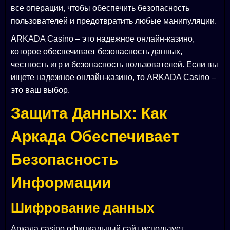
все операции, чтобы обеспечить безопасность
пользователей и предотвратить любые манипуляции.
ARKADA Casino – это надежное онлайн-казино,
которое обеспечивает безопасность данных,
честность игр и безопасность пользователей. Если вы
ищете надежное онлайн-казино, то ARKADA Casino –
это ваш выбор.
Защита Данных: Как
Аркада Обеспечивает
Безопасность
Информации
Шифрование данных
Аркада casino официальный сайт использует