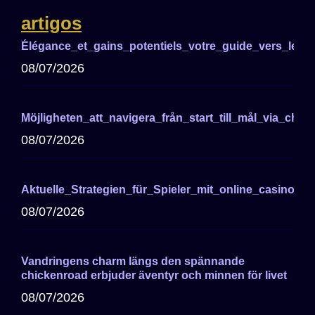
artigos
Élégance_et_gains_potentiels_votre_guide_vers_le_me
08/07/2026
Möjligheten_att_navigera_från_start_till_mål_via_chi
08/07/2026
Aktuelle_Strategien_für_Spieler_mit_online_casino_
08/07/2026
Vandringens charm längs den spännande
chickenroad erbjuder äventyr och minnen för livet
08/07/2026