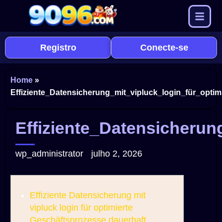
Registro
Conecte-se
Home
»
Effiziente_Datensicherung_mit_vipluck_login_für_opti
Effiziente_Datensicherun
wp_administrator
julho 2, 2026
Effiziente Datensicherung mit
vipluck login für optimierte
Geschäftsprozesse dauerhaft