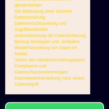
gewährleisten
Die Bedeutung einer sicheren
Datensicherung
Datenverschlüsselung und
Zugriffskontrollen
Automatisierung der Datensicherung
Backup-Strategien und -Zeitpläne
Wiederherstellung von Daten im
Notfall
Testen des Wiederherstellungsplans
Compliance und
Datenschutzbestimmungen
Datenwiederherstellung nach einem
Cyberangriff