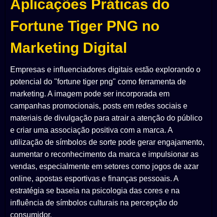
Aplicações Práticas do
Fortune Tiger PNG no
Marketing Digital
Empresas e influenciadores digitais estão explorando o
potencial do "fortune tiger png" como ferramenta de
marketing. A imagem pode ser incorporada em
campanhas promocionais, posts em redes sociais e
materiais de divulgação para atrair a atenção do público
e criar uma associação positiva com a marca. A
utilização de símbolos de sorte pode gerar engajamento,
aumentar o reconhecimento da marca e impulsionar as
vendas, especialmente em setores como jogos de azar
online, apostas esportivas e finanças pessoais. A
estratégia se baseia na psicologia das cores e na
influência de símbolos culturais na percepção do
consumidor.