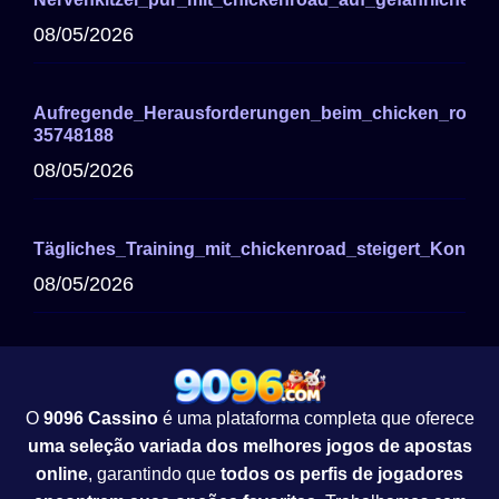
08/05/2026
Aufregende_Herausforderungen_beim_chicken_road_c
35748188
08/05/2026
Tägliches_Training_mit_chickenroad_steigert_Konzen
08/05/2026
O
9096 Cassino
é uma plataforma completa que oferece
uma seleção variada dos melhores jogos de apostas
online
, garantindo que
todos os perfis de jogadores