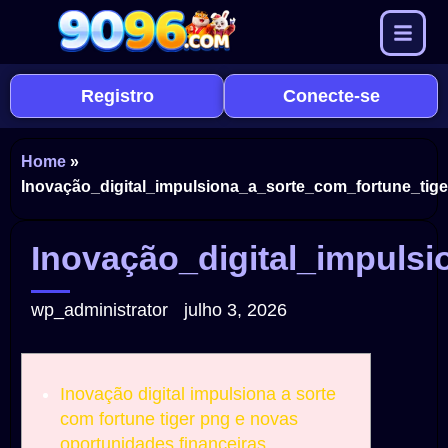
Registro
Conecte-se
Home
»
Inovação_digital_impulsiona_a_sorte_com_fortune_ti
Inovação_digital_impuls
wp_administrator
julho 3, 2026
Inovação digital impulsiona a sorte
com fortune tiger png e novas
oportunidades financeiras