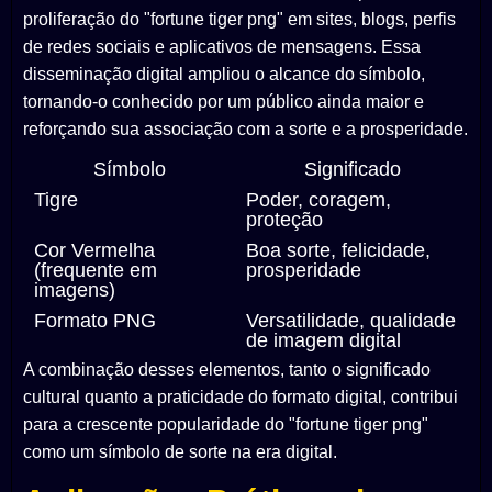
proliferação do "fortune tiger png" em sites, blogs, perfis
de redes sociais e aplicativos de mensagens. Essa
disseminação digital ampliou o alcance do símbolo,
tornando-o conhecido por um público ainda maior e
reforçando sua associação com a sorte e a prosperidade.
Símbolo
Significado
Tigre
Poder, coragem,
proteção
Cor Vermelha
Boa sorte, felicidade,
(frequente em
prosperidade
imagens)
Formato PNG
Versatilidade, qualidade
de imagem digital
A combinação desses elementos, tanto o significado
cultural quanto a praticidade do formato digital, contribui
para a crescente popularidade do "fortune tiger png"
como um símbolo de sorte na era digital.