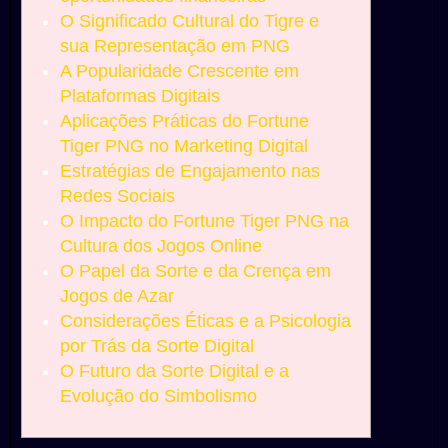
O Significado Cultural do Tigre e
sua Representação em PNG
A Popularidade Crescente em
Plataformas Digitais
Aplicações Práticas do Fortune
Tiger PNG no Marketing Digital
Estratégias de Engajamento nas
Redes Sociais
O Impacto do Fortune Tiger PNG na
Cultura dos Jogos Online
O Papel da Sorte e da Crença em
Jogos de Azar
Considerações Éticas e a Psicologia
por Trás da Sorte Digital
O Futuro da Sorte Digital e a
Evolução do Simbolismo