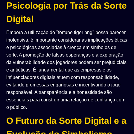
Psicologia por Trás da Sorte
Digital
Embora a utilização do "fortune tiger png" possa parecer
inofensiva, é importante considerar as implicações éticas
e psicológicas associadas à crença em símbolos de
sorte. A promoção de falsas esperanças e a exploração
da vulnerabilidade dos jogadores podem ser prejudiciais
e antiéticas. É fundamental que as empresas e os
influenciadores digitais atuem com responsabilidade,
evitando promessas enganosas e incentivando o jogo
responsável. A transparência e a honestidade são
essenciais para construir uma relação de confiança com
o público.
O Futuro da Sorte Digital e a