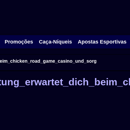
Promoções
Caça-Níqueis
Apostas Esportivas
_beim_chicken_road_game_casino_und_sorg
ltung_erwartet_dich_beim