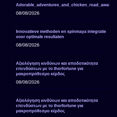
Adorable_adventures_and_chicken_road_await_da
08/08/2026
Innovatieve methoden en spinmaya integratie
voor optimale resultaten
08/08/2026
Αξιολόγηση κινδύνων και αποδοτικότητα
επενδύσεων με το thorfortune για
μακροπρόθεσμο κέρδος
08/08/2026
Αξιολόγηση κινδύνων και αποδοτικότητα
επενδύσεων με το thorfortune για
μακροπρόθεσμο κέρδος