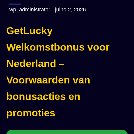
wp_administrator
julho 2, 2026
GetLucky
Welkomstbonus voor
Nederland –
Voorwaarden van
bonusacties en
promoties