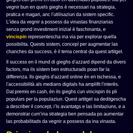
vegnir bun en quels gieghs è necessari na strategia,
pratica e magari, anc l'utilisaziun da sistem specific.
L’idea da vegnir a possess da vinastas finanziarias
senza grond investiment inizial è faschinanta, e
vincispin
representescha ina via per explorar quella
possibilita. Quests sistem, concepì per augmentar las
chanches da success, è il tema central da quest artitgel.
Il success en il mund di gieghs d'azzard dipend da divers
factors, ma ils sistem ben estructurads poan far la
differenza. Ils gieghs d'azzard online èn en tschessa, e
l'accessibilità als medians digitals ha amplifit l'interès.
Dat premis en cash, èn ils gieghs cun vincispin ils pli
populars per la populaziun. Quest artitgel sa deditgescha
a describer il concept, i’ls avantatgs e las limitaziuns, e a
demonstrar cum’ina strategia ben pensada po aumentar
las probabilitads da vegnir a possess da ina vinasta.