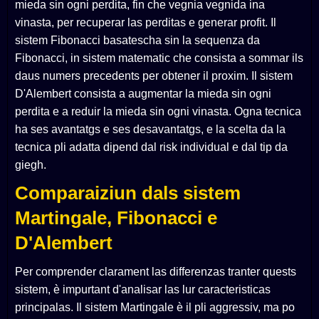
mieda sin ogni perdita, fin che vegnia vegnida ina
vinasta, per recuperar las perditas e generar profit. Il
sistem Fibonacci basatescha sin la sequenza da
Fibonacci, in sistem matematic che consista a sommar ils
daus numers precedents per obtener il proxim. Il sistem
D'Alembert consista a augmentar la mieda sin ogni
perdita e a reduir la mieda sin ogni vinasta. Ogna tecnica
ha ses avantatgs e ses desavantatgs, e la scelta da la
tecnica pli adatta dipend dal risk individual e dal tip da
giegh.
Comparaiziun dals sistem
Martingale, Fibonacci e
D'Alembert
Per comprender clarament las differenzas tranter quests
sistem, è impurtant d'analisar las lur caracteristicas
principalas. Il sistem Martingale è il pli aggressiv, ma po