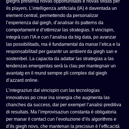
gieghs presenta novas opportunitads e novas sfidas per
ils players. L’intelligenza artificiala (IA) è daventada un
element central, permettendo da personalizar
l’esperienza dal giegh, d’analisar ils patterns da
comportament e d’ottimizar las strategias. Il vincispin,
integrà cun l’IA e cun l’analisa da big data, po avanzar
las possibilitads, ma è fundamental da manar l’etica e la
responsabilitad per garantir un ambient da giegh san e
sostenibel. La capacita da adattar las strategias a las
tendenzas emergentas serà la clau per mantegnair un
avantatg en il mund sempre pli complex dal giegh
d’azzard online.
L’integraziun dal vincispin cun las tecnologias
innovativas po crear ina sinergia che augmenta las
chanches da success, dar per exempel l’analisi preditiva
di resultats. Ma l’improvisaziun constanta è obligatoria
per manar il contact cun l’evoluzione d’ils algorithms e
d’ils giegh novs, che mantenan la precisiun è l’efficacità