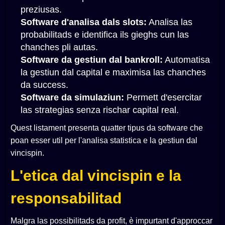
preziusas.
Software d'analisa dals slots:
Analisa las
probabilitads e identifica ils gieghs cun las
chanches pli autas.
Software da gestiun dal bankroll:
Automatisa
la gestiun dal capital e maximisa las chanches
da success.
Software da simulaziun:
Permett d'esercitar
las strategias senza rischar capital real.
Quest listament presenta quatter tipus da software che
poan esser util per l'analisa statistica e la gestiun dal
vincispin.
L'etica dal vincispin e la
responsabilitad
Malgra las possibilitads da profit, è impurtant d'approccar