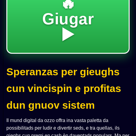
🔥
Giugar
▶️
Speranzas per gieughs
cun vincispin e profitas
dun gnuov sistem
Il mund digital da ozzo offra ina vasta paletta da
possibilitads per ludir e divertir seds, e tra quellas, ils
gieghs cun premi en cash èn daventads populars. Ma per