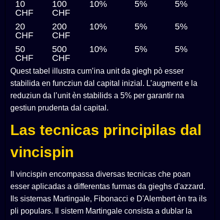
10
100
10%
5%
5%
CHF
CHF
20
200
10%
5%
5%
CHF
CHF
50
500
10%
5%
5%
CHF
CHF
Quest tabel illustra cum’ina unit da giegh pò esser
stabilida en funcziun dal capital inizial. L’augment e la
reduziun da l’unit èn stabilids a 5% per garantir na
gestiun prudenta dal capital.
Las tecnicas principilas dal
vincispin
Il vincispin encompassa diversas tecnicas che poan
esser aplicadas a differentas furmas da gieghs d'azzard.
Ils sistemas Martingale, Fibonacci e D'Alembert èn tra ils
pli populars. Il sistem Martingale consista a dublar la