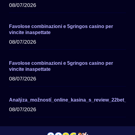
08/07/2026
Favolose combinazioni e 5gringos casino per
vincite inaspettate
08/07/2026
Favolose combinazioni e 5gringos casino per
vincite inaspettate
08/07/2026
Analýza_možností_online_kasina_s_review_22bet_a_p
08/07/2026