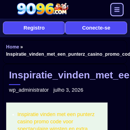
Registro
Conecte-se
Home
»
Inspiratie_vinden_met_een_punterz_casino_promo_cod
Inspiratie_vinden_met_e
wp_administrator
julho 3, 2026
Inspiratie vinden met een punterz
casino promo code voor
spectaculaire winsten en extra