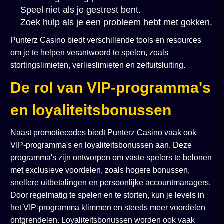
Speel niet als je gestrest bent.
Zoek hulp als je een probleem hebt met gokken.
Punterz Casino biedt verschillende tools en resources
om je te helpen verantwoord te spelen, zoals
stortingslimieten, verlieslimieten en zelfuitsluiting.
De rol van VIP-programma's
en loyaliteitsbonussen
Naast promotiecodes biedt Punterz Casino vaak ook
VIP-programma's en loyaliteitsbonussen aan. Deze
programma's zijn ontworpen om vaste spelers te belonen
met exclusieve voordelen, zoals hogere bonussen,
snellere uitbetalingen en persoonlijke accountmanagers.
Door regelmatig te spelen en te storten, kun je levels in
het VIP-programma klimmen en steeds meer voordelen
ontgrendelen. Loyaliteitsbonussen worden ook vaak