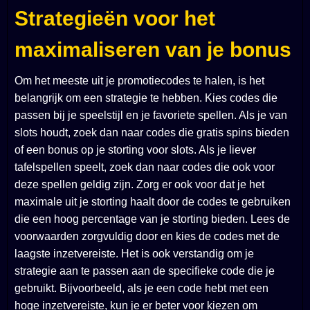
Strategieën voor het
maximaliseren van je bonus
Om het meeste uit je promotiecodes te halen, is het
belangrijk om een strategie te hebben. Kies codes die
passen bij je speelstijl en je favoriete spellen. Als je van
slots houdt, zoek dan naar codes die gratis spins bieden
of een bonus op je storting voor slots. Als je liever
tafelspellen speelt, zoek dan naar codes die ook voor
deze spellen geldig zijn. Zorg er ook voor dat je het
maximale uit je storting haalt door de codes te gebruiken
die een hoog percentage van je storting bieden. Lees de
voorwaarden zorgvuldig door en kies de codes met de
laagste inzetvereiste. Het is ook verstandig om je
strategie aan te passen aan de specifieke code die je
gebruikt. Bijvoorbeeld, als je een code hebt met een
hoge inzetvereiste, kun je er beter voor kiezen om