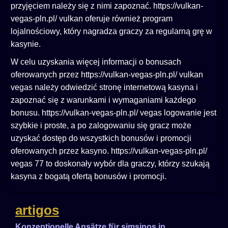
przyjęciem należy się z nimi zapoznać. https://vulkan-
vegas-pln.pl/ vulkan oferuje również program
lojalnościowy, który nagradza graczy za regularną grę w
kasynie.
W celu uzyskania więcej informacji o bonusach
oferowanych przez https://vulkan-vegas-pln.pl/ vulkan
vegas należy odwiedzić stronę internetową kasyna i
zapoznać się z warunkami i wymaganiami każdego
bonusu. https://vulkan-vegas-pln.pl/ vegas logowanie jest
szybkie i proste, a po zalogowaniu się gracz może
uzyskać dostęp do wszystkich bonusów i promocji
oferowanych przez kasyno. https://vulkan-vegas-pln.pl/
vegas 77 to doskonały wybór dla graczy, którzy szukają
kasyna z bogatą ofertą bonusów i promocji.
artigos
Konzeptionelle Ansätze für simsinos in