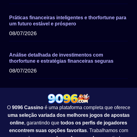
Práticas financeiras inteligentes e thorfortune para
um futuro estável e próspero
08/07/2026
Análise detalhada de investimentos com
thorfortune e estratégias financeiras seguras
08/07/2026
O
9096 Cassino
é uma plataforma completa que oferece
uma seleção variada dos melhores jogos de apostas
online
, garantindo que
todos os perfis de jogadores
encontrem suas opções favoritas
. Trabalhamos com