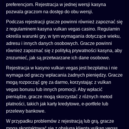
preferencjom. Rejestracja w jednej wersji kasyna
pozwala graczom na dostęp do obu wersji.
Podczas rejestracji gracze powinni również zapoznać się
z regulaminem kasyna vulkan vegas casino. Regulamin
określa warunki gry, w tym wymagania dotyczące wieku,
adresu i innych danych osobowych. Gracze powinni
również zapoznać się z polityką prywatności kasyna, aby
zrozumieć, jak są przetwarzane ich dane osobowe.
Rejestracja w kasyno vulkan vegas jest bezpłatna i nie
wymaga od graczy wpłacania żadnych pieniędzy. Gracze
mogą rozpocząć grę za darmo, korzystając z vulkan
vegas bonusu lub innych promocji. Aby wpłacić
pieniądze, gracze mogą skorzystać z różnych metod
płatności, takich jak karty kredytowe, e-portfele lub
przelewy bankowe.
W przypadku problemów z rejestracją lub grą, gracze
mogą skontaktować się z obsługą klienta vulkan vegas.