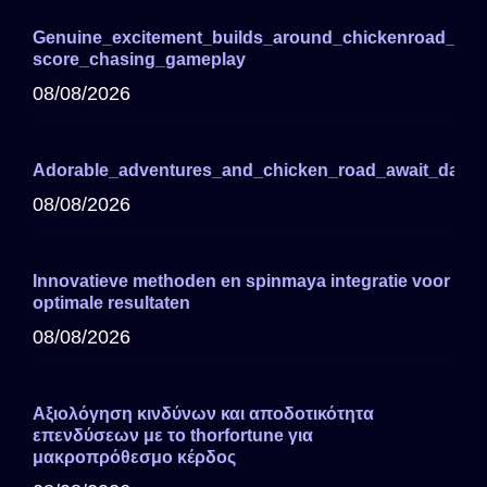
Genuine_excitement_builds_around_chickenroad_for_
score_chasing_gameplay
08/08/2026
Adorable_adventures_and_chicken_road_await_darin
08/08/2026
Innovatieve methoden en spinmaya integratie voor
optimale resultaten
08/08/2026
Αξιολόγηση κινδύνων και αποδοτικότητα
επενδύσεων με το thorfortune για
μακροπρόθεσμο κέρδος