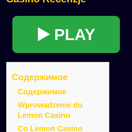
▶️ PLAY
Содержимое
Содержимое
Wprowadzenie
do
Lemon Casino
Co
Lemon Casino