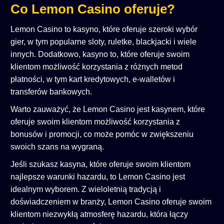
Co Lemon Casino oferuje?
Lemon Casino to kasyno, które oferuje szeroki wybór
gier, w tym popularne sloty, ruletke, blackjacki i wiele
innych. Dodatkowo, kasyno to, które oferuje swoim
klientom możliwość korzystania z różnych metod
płatności, w tym kart kredytowych, e-walletów i
transferów bankowych.
Warto zauważyć, że Lemon Casino jest kasynem, które
oferuje swoim klientom możliwość korzystania z
bonusów i promocji, co może pomóc w zwiększeniu
swoich szans na wygraną.
Jeśli szukasz kasyna, które oferuje swoim klientom
najlepsze warunki hazardu, to Lemon Casino jest
idealnym wyborem. Z wieloletnią tradycją i
doświadczeniem w branży, Lemon Casino oferuje swoim
klientom niezwykłą atmosferę hazardu, która łączy