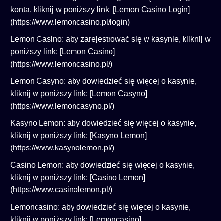
konta, kliknij w poniższy link: [Lemon Casino Login]
(https://www.lemoncasino.pl/login)
Lemon Casino: aby zarejestrować się w kasynie, kliknij w
poniższy link: [Lemon Casino]
(https://www.lemoncasino.pl/)
Lemon Casyno: aby dowiedzieć się więcej o kasynie,
kliknij w poniższy link: [Lemon Casyno]
(https://www.lemoncasyno.pl/)
Kasyno Lemon: aby dowiedzieć się więcej o kasynie,
kliknij w poniższy link: [Kasyno Lemon]
(https://www.kasynolemon.pl/)
Casino Lemon: aby dowiedzieć się więcej o kasynie,
kliknij w poniższy link: [Casino Lemon]
(https://www.casinolemon.pl/)
Lemoncasino: aby dowiedzieć się więcej o kasynie,
kliknij w poniższy link: [Lemoncasino]