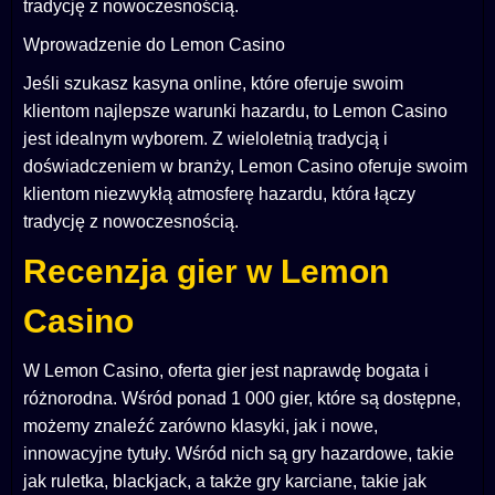
tradycję z nowoczesnością.
Wprowadzenie do Lemon Casino
Jeśli szukasz kasyna online, które oferuje swoim
klientom najlepsze warunki hazardu, to Lemon Casino
jest idealnym wyborem. Z wieloletnią tradycją i
doświadczeniem w branży, Lemon Casino oferuje swoim
klientom niezwykłą atmosferę hazardu, która łączy
tradycję z nowoczesnością.
Recenzja gier w Lemon
Casino
W Lemon Casino, oferta gier jest naprawdę bogata i
różnorodna. Wśród ponad 1 000 gier, które są dostępne,
możemy znaleźć zarówno klasyki, jak i nowe,
innowacyjne tytuły. Wśród nich są gry hazardowe, takie
jak ruletka, blackjack, a także gry karciane, takie jak