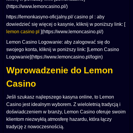
(https://www.lemoncasino.pl/)
https://lemonkasyno-oficjalny.pl/ casino pl : aby
dowiedzieć się więcej o kasynie, kliknij w poniższy link: [
lemon casino pl
](https://www.lemoncasino.pl/)
Lemon Casino Logowanie: aby zalogować się do
swojego konta, kliknij w poniższy link: [Lemon Casino
Logowanie](https://www.lemoncasino.pl/login)
Wprowadzenie do Lemon
Casino
Jeśli szukasz najlepszego kasyna online, to Lemon
Casino jest idealnym wyborem. Z wieloletnią tradycją i
doświadczeniem w branży, Lemon Casino oferuje swoim
klientom niezwykłą atmosferę hazardu, która łączy
tradycję z nowoczesnością.