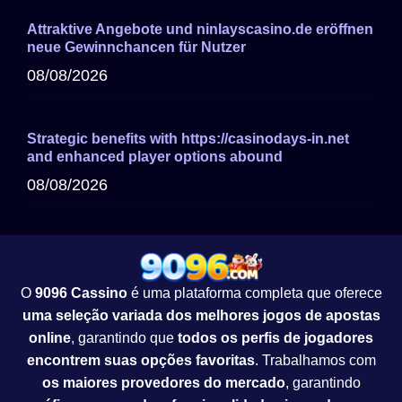
Attraktive Angebote und ninlayscasino.de eröffnen
neue Gewinnchancen für Nutzer
08/08/2026
Strategic benefits with https://casinodays-in.net
and enhanced player options abound
08/08/2026
O
9096 Cassino
é uma plataforma completa que oferece
uma seleção variada dos melhores jogos de apostas
online
, garantindo que
todos os perfis de jogadores
encontrem suas opções favoritas
. Trabalhamos com
os maiores provedores do mercado
, garantindo