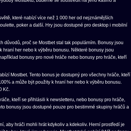
ýdoby Mostbetu, budeme se soustředit na jeho kasino a
světě, které nabízí více než 1 000 her od nejznámějších
roulette, poker a další. Hry jsou dostupné pro desktop i mobilní
ch důvodů, proč se Mostbet stal tak populárním. Bonusy jsou
 k hraní her nebo k výběru bonusu. Některé bonusy jsou
apříklad bonusy pro nové hráče nebo bonusy pro hráče, kteří
abízí Mostbet. Tento bonus je dostupný pro všechny hráče, kteří
e 100% a může být použity k hraní her nebo k výběru bonusu.
0 Kč.
áče, kteří se přihlásili k newsletteru, nebo bonusy pro hráče,
ů. Tyto bonusy jsou dostupné pouze pro bestimmé skupiny hráčů a
, aby hráči mohli hrát kdykoliv a kdekoliv. Herní prostředí je