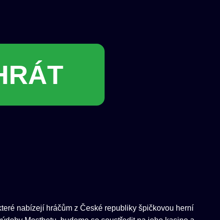
 HRÁT
které nabízejí hráčům z České republiky špičkovou herní