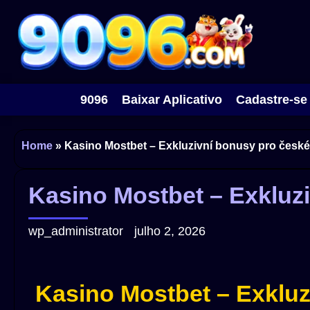
9096
Baixar Aplicativo
Cadastre-se
Home
»
Kasino Mostbet – Exkluzivní bonusy pro české
Kasino Mostbet – Exkluz
wp_administrator
julho 2, 2026
Kasino Mostbet – Exkluz