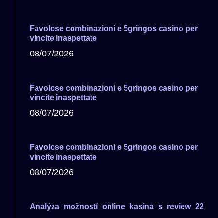
Favolose combinazioni e 5gringos casino per
vincite inaspettate
08/07/2026
Favolose combinazioni e 5gringos casino per
vincite inaspettate
08/07/2026
Favolose combinazioni e 5gringos casino per
vincite inaspettate
08/07/2026
Analýza_možností_online_kasina_s_review_22bet