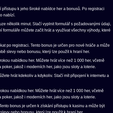
 přístupu k jeho široké nabídce her a bonusů. Po registraci
o nabízí.
ze několik minut. Stačí vyplnit formulář s požadovanými údaji,
ní formuláře můžete začít hrát a využívat všechny výhody, které
kat po registraci. Tento bonus je určen pro nové hráče a může
obě slevy nebo bonusu, který lze použít k hraní her.
rokou nabídkou her. Můžete hrát více než 1 000 her, včetně
 poker, jakož i moderních her, jako jsou sloty a loterie.
te hrát kdekoliv a kdykoliv. Stačí mít připojení k internetu a
okou nabídkou her. Můžete hrát více než 1 000 her, včetně
 poker, jakož i moderních her, jako jsou sloty a loterie.
ento bonus je určen k získání přístupu k kasinu a může být
slevy nebo bonusu, který lze použít k hraní her.