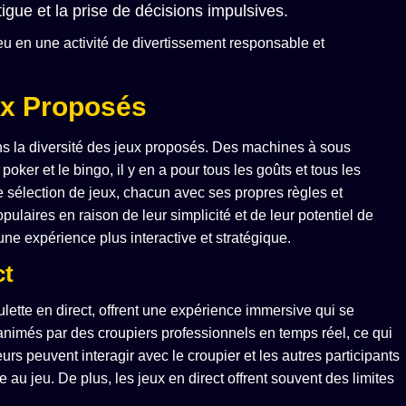
igue et la prise de décisions impulsives.
eu en une activité de divertissement responsable et
ux Proposés
ans la diversité des jeux proposés. Des machines à sous
poker et le bingo, il y en a pour tous les goûts et tous les
 sélection de jeux, chacun avec ses propres règles et
ulaires en raison de leur simplicité et de leur potentiel de
une expérience plus interactive et stratégique.
ct
roulette en direct, offrent une expérience immersive qui se
t animés par des croupiers professionnels en temps réel, ce qui
rs peuvent interagir avec le croupier et les autres participants
 au jeu. De plus, les jeux en direct offrent souvent des limites