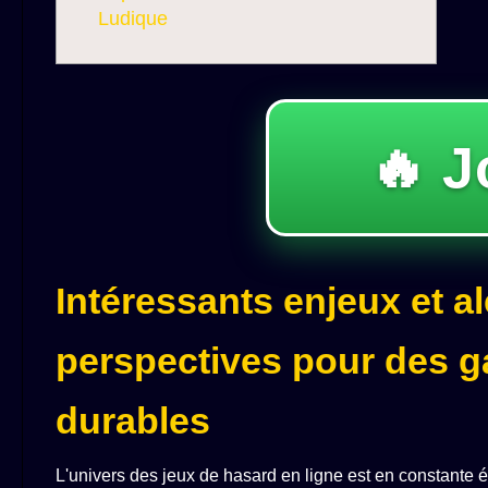
Ludique
🔥 J
Intéressants enjeux et a
perspectives pour des g
durables
L'univers des jeux de hasard en ligne est en constante é