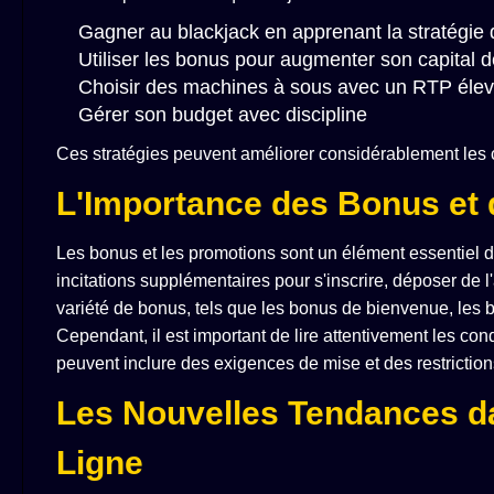
Gagner au blackjack en apprenant la stratégie
Utiliser les bonus pour augmenter son capital d
Choisir des machines à sous avec un RTP éle
Gérer son budget avec discipline
Ces stratégies peuvent améliorer considérablement les
L'Importance des Bonus et
Les bonus et les promotions sont un élément essentiel de 
incitations supplémentaires pour s'inscrire, déposer de 
variété de bonus, tels que les bonus de bienvenue, les bo
Cependant, il est important de lire attentivement les con
peuvent inclure des exigences de mise et des restriction
Les Nouvelles Tendances d
Ligne