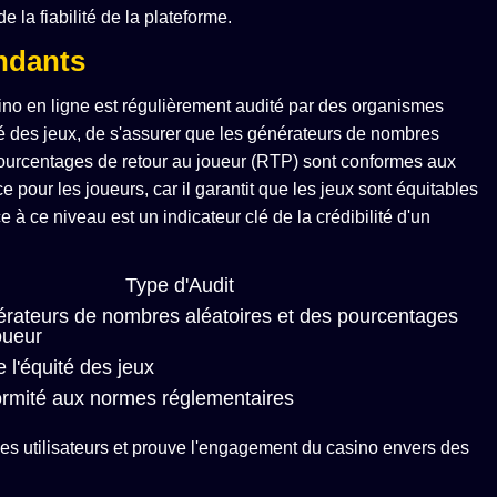
de la fiabilité de la plateforme.
ndants
casino en ligne est régulièrement audité par des organismes
ité des jeux, de s'assurer que les générateurs de nombres
pourcentages de retour au joueur (RTP) sont conformes aux
 pour les joueurs, car il garantit que les jeux sont équitables
 à ce niveau est un indicateur clé de la crédibilité d'un
Type d'Audit
érateurs de nombres aléatoires et des pourcentages
oueur
e l'équité des jeux
ormité aux normes réglementaires
des utilisateurs et prouve l'engagement du casino envers des