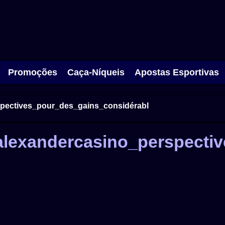
Promoções
Caça-Níqueis
Apostas Esportivas
spectives_pour_des_gains_considérabl
alexandercasino_perspecti