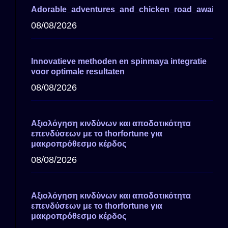
Adorable_adventures_and_chicken_road_await_da
08/08/2026
Innovatieve methoden en spinmaya integratie
voor optimale resultaten
08/08/2026
Αξιολόγηση κινδύνων και αποδοτικότητα
επενδύσεων με το thorfortune για
μακροπρόθεσμο κέρδος
08/08/2026
Αξιολόγηση κινδύνων και αποδοτικότητα
επενδύσεων με το thorfortune για
μακροπρόθεσμο κέρδος