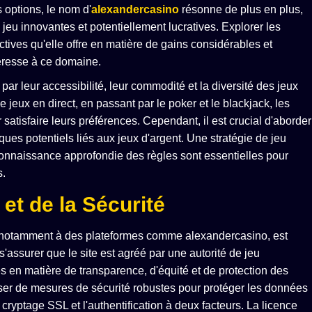
 options, le nom d'
alexandercasino
résonne de plus en plus,
 jeu innovantes et potentiellement lucratives. Explorer les
ctives qu'elle offre en matière de gains considérables et
téresse à ce domaine.
par leur accessibilité, leur commodité et la diversité des jeux
eux en direct, en passant par le poker et le blackjack, les
atisfaire leurs préférences. Cependant, il est crucial d'aborder
es potentiels liés aux jeux d'argent. Une stratégie de jeu
onnaissance approfondie des règles sont essentielles pour
s.
et de la Sécurité
et notamment à des plateformes comme alexandercasino, est
e s'assurer que le site est agréé par une autorité de jeu
es en matière de transparence, d'équité et de protection des
oser de mesures de sécurité robustes pour protéger les données
e cryptage SSL et l'authentification à deux facteurs. La licence