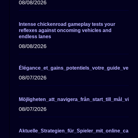
08/08/2026
Intense chickenroad gameplay tests your
reflexes against oncoming vehicles and
endless lanes
08/08/2026
Élégance_et_gains_potentiels_votre_guide_vers_l
08/07/2026
Möjligheten_att_navigera_från_start_till_mål_via
08/07/2026
Aktuelle_Strategien_für_Spieler_mit_online_cas