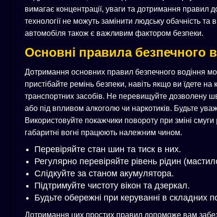
вимагає концентрації, уваги та дотримання правил д
технології не можуть замінити людську обачність та 
автомобіля також є важливим фактором безпеки.
Основні правила безпечного 
Дотримання основних правил безпечного водіння мож
пристібайте ремінь безпеки, навіть якщо ви їдете на 
транспортних засобів. Не перевищуйте дозволену шв
або під впливом алкоголю чи наркотиків. Будьте уваж
Використовуйте покажчики повороту при зміні смуги
габаритні вогні працюють належним чином.
Перевіряйте стан шин та тиск в них.
Регулярно перевіряйте рівень рідин (мастил
Слідкуйте за станом акумулятора.
Підтримуйте чистоту вікон та дзеркал.
Будьте обережні при керуванні в складних п
Дотримання цих простих правил допоможе вам забезп