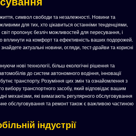
есування
б життя, символ свободи та незалежності. Новини та
ажливими для тих, хто цікавиться останніми тенденціями,
 світ пропонує безліч можливостей для пересування, і
но вплинути на комфорт та ефективність ваших подорожей.
 знайдете актуальні новини, огляди, тест-драйви та корисні
нуючи нові технології, більш екологічні рішення та
автомобілів до систем автономного водіння, інновації
утнє транспорту. Розуміння цих змін та ознайомлення з
о вибору транспортного засобу, який відповідає вашим
ладні механізми, які вимагають регулярного обслуговування
ічне обслуговування та ремонт також є важливою частиною
більній індустрії