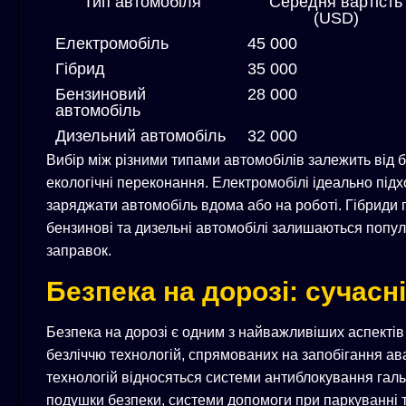
Тип автомобіля
Середня вартість
(USD)
Електромобіль
45 000
Гібрид
35 000
Бензиновий
28 000
автомобіль
Дизельний автомобіль
32 000
Вибір між різними типами автомобілів залежить від 
екологічні переконання. Електромобілі ідеально підхо
заряджати автомобіль вдома або на роботі. Гібриди 
бензинові та дизельні автомобілі залишаються попул
заправок.
Безпека на дорозі: сучасні
Безпека на дорозі є одним з найважливіших аспектів 
безліччю технологій, спрямованих на запобігання ава
технологій відносяться системи антиблокування галь
подушки безпеки, системи допомоги при паркуванні 