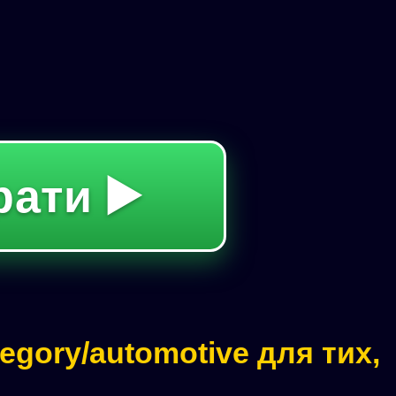
рати ▶️
ategory/automotive для тих,