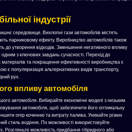
ільної індустрії
лишнє середовище. Вихлопні гази автомобілів містять
ияють парниковому ефекту. Виробництво автомобілів також
ить до утворення відходів. Зменшення негативного впливу
 одним з ключових завдань сучасності. Перехід до
х матеріалів та покращення ефективності виробництва є
ю є популяризація альтернативних видів транспорту,
дний рух.
ого впливу автомобіля
ашого автомобіля. Вибирайте економічні моделі з низьким
уговування автомобіля, щоб забезпечити його оптимальну
ншити опір коченню та витрату палива. Уникайте різких
ний стиль водіння. По можливості використовуйте
х. Розгляньте можливість придбання гібридного або