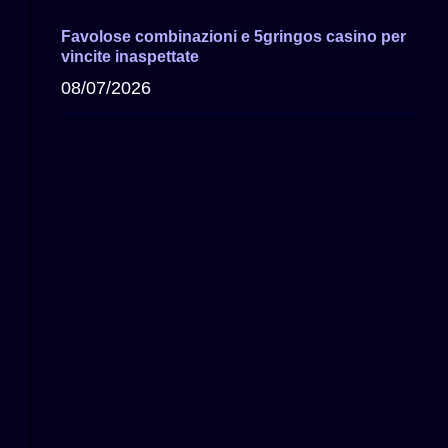
Favolose combinazioni e 5gringos casino per
vincite inaspettate
08/07/2026