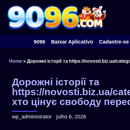
9096
Baixar Aplicativo
Cadastre-se
Home
»
Дорожні історії та https://novosti.biz.ua/cat
Дорожні історії та
https://novosti.biz.ua/ca
хто цінує свободу пер
wp_administrator
julho 6, 2026