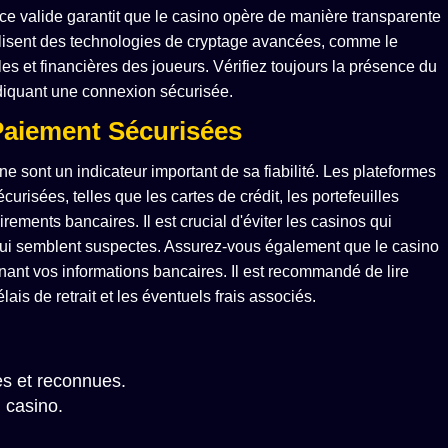
ence valide garantit que le casino opère de manière transparente
tilisent des technologies de cryptage avancées, comme le
es et financières des joueurs. Vérifiez toujours la présence du
ndiquant une connexion sécurisée.
Paiement Sécurisées
 sont un indicateur important de sa fiabilité. Les plateformes
risées, telles que les cartes de crédit, les portefeuilles
irements bancaires. Il est crucial d'éviter les casinos qui
qui semblent suspectes. Assurez-vous également que le casino
rnant vos informations bancaires. Il est recommandé de lire
ais de retrait et les éventuels frais associés.
es et reconnues.
 casino.