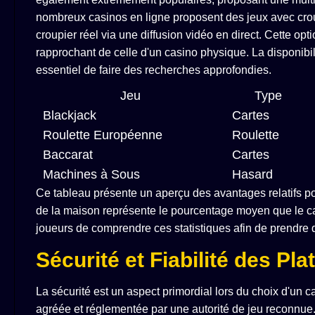
nombreux casinos en ligne proposent des jeux avec croup
croupier réel via une diffusion vidéo en direct. Cette op
rapprochant de celle d'un casino physique. La disponibili
essentiel de faire des recherches approfondies.
Jeu
Type
Blackjack
Cartes
Roulette Européenne
Roulette
Baccarat
Cartes
Machines à Sous
Hasard
Ce tableau présente un aperçu des avantages relatifs po
de la maison représente le pourcentage moyen que le casi
joueurs de comprendre ces statistiques afin de prendre 
Sécurité et Fiabilité des Pl
La sécurité est un aspect primordial lors du choix d'un ca
agréée et réglementée par une autorité de jeu reconnue.