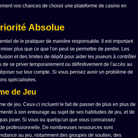
ement vos chances de choisir une plateforme de casino en
riorité Absolue
ssentiel de le pratiquer de manière responsable. Il est important
s miser plus que ce que l'on peut se permettre de perdre. Les
usion et des limites de dépôt pour aider les joueurs à contrôler
s de se priver temporairement ou définitivement de l'accès au
 déposer sur leur compte. Si vous pensez avoir un problème de
ons spécialisées.
ème de Jeu
me de jeu. Ceux-ci incluent le fait de passer de plus en plus de
mentir à son entourage au sujet de ses habitudes de jeu, et de
eut pas jouer. Si vous ou quelqu'un que vous connaissez
'aide professionnelle. De nombreuses ressources sont
pendance au jeu, notamment des groupes de soutien, des