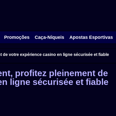
Promoções
Caça-Níqueis
Apostas Esportivas
 de votre expérience casino en ligne sécurisée et fiable
nt, profitez pleinement de
n ligne sécurisée et fiable