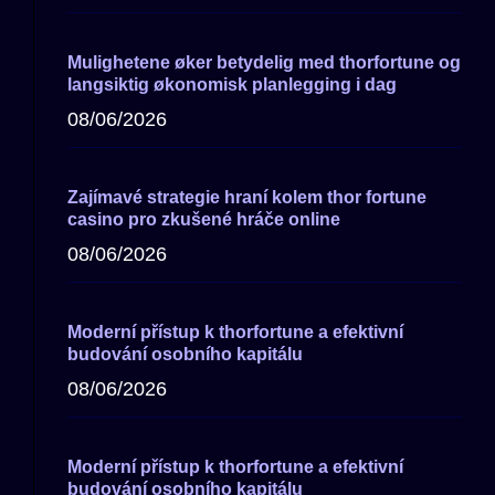
Mulighetene øker betydelig med thorfortune og
langsiktig økonomisk planlegging i dag
08/06/2026
Zajímavé strategie hraní kolem thor fortune
casino pro zkušené hráče online
08/06/2026
Moderní přístup k thorfortune a efektivní
budování osobního kapitálu
08/06/2026
Moderní přístup k thorfortune a efektivní
budování osobního kapitálu