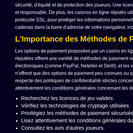
sécurité, d'équité et de protection des joueurs. Une lic
et responsable. De plus, les casinos en ligne réputés u
protocole SSL, pour protéger les informations personnell
cadenas dans la barre d'adresse de votre navigateur, i
L'Importance des Méthodes de 
Les options de paiement proposées par un casino en ligne
réputées offrent une variété de méthodes de paiement sécu
électroniques (comme PayPal, Neteller et Skrill), et les v
n'offrent que des options de paiement peu connues ou 
respecte des politiques de confidentialité strictes conce
attentivement les conditions générales concernant les dél
Recherchez les licences de jeu valides.
Vérifiez les technologies de cryptage utilisées.
Privilégiez les méthodes de paiement sécurisé
Lisez attentivement les conditions générales du
Consultez les avis d'autres joueurs.