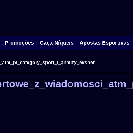
Promoções
Caça-Níqueis
Apostas Esportivas
atm_pl_category_sport_i_analizy_eksper
ortowe_z_wiadomosci_atm_p