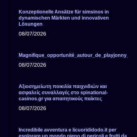
Konzeptionelle Ansätze für simsinos in
dynamischen Märkten und innovativen
Lösungen
08/07/2026
Magnifique_opportunité_autour_de_playjonny_ca
08/07/2026
Αξιοσημείωτη ποικιλία παιχνιδιών και
ασφαλείς συναλλαγές στο spinational-
casinos.gr για απαιτητικούς παίκτες
08/07/2026
Incredibile avventura e licuorididodo.it per
esplorare un mondo pieno di pericoli e frutti da