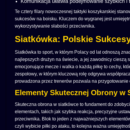
Komunikacja ułatwia podejmowanie szybkich i t
Te cztery filary nowoczesnej taktyki koszykarskiej sta
sukcesów na boisku. Kluczem do wygranej jest umiejętn
wykorzystywanie słabości przeciwnika.
Siatkówka: Polskie Sukcesy
Siatkówka to sport, w którym Polacy od lat odnoszą zna
najlepszych drużyn na świecie, a jej zawodnicy cieszą
emocjonujące mecze i walka o każdą piłkę to cechy, któ
zespołowy, w którym kluczową rolę odgrywa współpraca
prowadzona przez trenerów pozwala na przygotowanie d
Elementy Skutecznej Obrony w 
Skuteczna obrona w siatkówce to fundament do zdobyci
elementach, takich jak szybka reakcja, precyzyjne ustaw
przeciwnika. Blok to jeden z najważniejszych elementów
czyli wybicie piłki po ataku, to kolejna ważna umiejętn