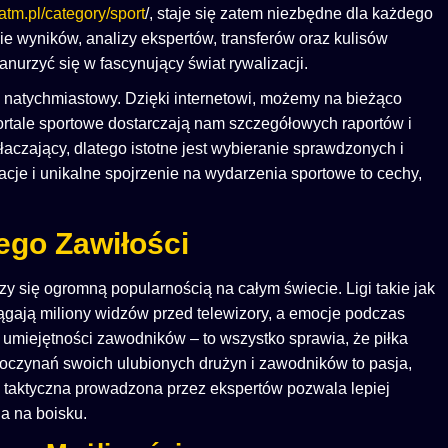
tm.pl/category/sport
/, staje się zatem niezbędne dla każdego
e wyników, analizy ekspertów, transferów oraz kulisów
anurzyć się w fascynujący świat rywalizacji.
l natychmiastowy. Dzięki internetowi, możemy na bieżąco
tale sportowe dostarczają nam szczegółowych raportów i
aczający, dlatego istotne jest wybieranie sprawdzonych i
lacje i unikalne spojrzenie na wydarzenia sportowe to cechy,
Jego Zawiłości
szy się ogromną popularnością na całym świecie. Ligi takie jak
iągają miliony widzów przed telewizory, a emocje podczas
e umiejętności zawodników – to wszystko sprawia, że piłka
poczynań swoich ulubionych drużyn i zawodników to pasja,
za taktyczna prowadzona przez ekspertów pozwala lepiej
a na boisku.