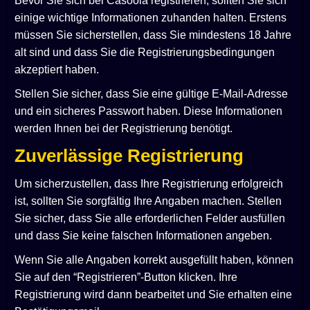
Bevor Sie sich bei Casoola registrieren, sollten Sie sich
einige wichtige Informationen zuhanden halten. Erstens
müssen Sie sicherstellen, dass Sie mindestens 18 Jahre
alt sind und dass Sie die Registrierungsbedingungen
akzeptiert haben.
Stellen Sie sicher, dass Sie eine gültige E-Mail-Adresse
und ein sicheres Passwort haben. Diese Informationen
werden Ihnen bei der Registrierung benötigt.
Zuverlässige Registrierung
Um sicherzustellen, dass Ihre Registrierung erfolgreich
ist, sollten Sie sorgfältig Ihre Angaben machen. Stellen
Sie sicher, dass Sie alle erforderlichen Felder ausfüllen
und dass Sie keine falschen Informationen angeben.
Wenn Sie alle Angaben korrekt ausgefüllt haben, können
Sie auf den “Registrieren”-Button klicken. Ihre
Registrierung wird dann bearbeitet und Sie erhalten eine