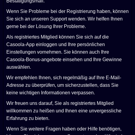
Bestätigungsmail.
Wenn Sie Probleme bei der Registrierung haben, können
Sie sich an unseren Support wenden. Wir helfen Ihnen
gerne bei der Lösung Ihrer Probleme.
Als registriertes Mitglied können Sie sich auf die
Casoola-App einloggen und Ihre persönlichen
Einstellungen vornehmen. Sie können auch Ihre
Casoola-Bonus-angebote einsehen und Ihre Gewinne
auswählen.
Wir empfehlen Ihnen, sich regelmäßig auf Ihre E-Mail-
Adresse zu überprüfen, um sicherzustellen, dass Sie
keine wichtigen Informationen verpassen.
Wir freuen uns darauf, Sie als registriertes Mitglied
willkommen zu heißen und Ihnen eine unvergessliche
Erfahrung zu bieten.
Wenn Sie weitere Fragen haben oder Hilfe benötigen,