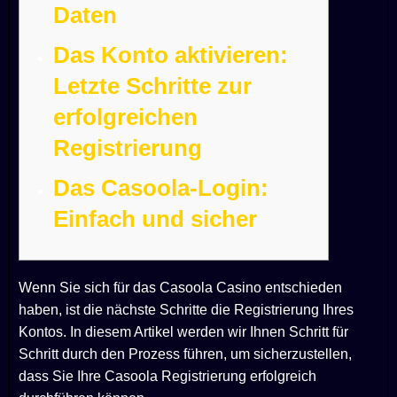
Daten
Das Konto aktivieren:
Letzte Schritte zur
erfolgreichen
Registrierung
Das Casoola-Login:
Einfach und sicher
Wenn Sie sich für das Casoola Casino entschieden
haben, ist die nächste Schritte die Registrierung Ihres
Kontos. In diesem Artikel werden wir Ihnen Schritt für
Schritt durch den Prozess führen, um sicherzustellen,
dass Sie Ihre Casoola Registrierung erfolgreich