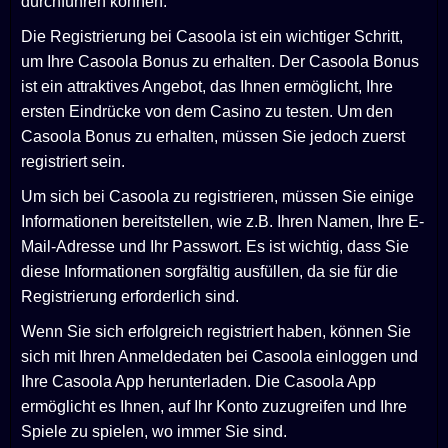
durchführen können.
Die Registrierung bei Casoola ist ein wichtiger Schritt,
um Ihre Casoola Bonus zu erhalten. Der Casoola Bonus
ist ein attraktives Angebot, das Ihnen ermöglicht, Ihre
ersten Eindrücke von dem Casino zu testen. Um den
Casoola Bonus zu erhalten, müssen Sie jedoch zuerst
registriert sein.
Um sich bei Casoola zu registrieren, müssen Sie einige
Informationen bereitstellen, wie z.B. Ihren Namen, Ihre E-
Mail-Adresse und Ihr Passwort. Es ist wichtig, dass Sie
diese Informationen sorgfältig ausfüllen, da sie für die
Registrierung erforderlich sind.
Wenn Sie sich erfolgreich registriert haben, können Sie
sich mit Ihren Anmeldedaten bei Casoola einloggen und
Ihre Casoola App herunterladen. Die Casoola App
ermöglicht es Ihnen, auf Ihr Konto zuzugreifen und Ihre
Spiele zu spielen, wo immer Sie sind.