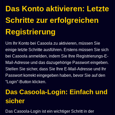
Das Konto aktivieren: Letzte
Schritte zur erfolgreichen
Registrierung
Um Ihr Konto bei Casoola zu aktivieren, müssen Sie
einige letzte Schritte ausführen. Erstens müssen Sie sich
bei Casoola anmelden, indem Sie Ihre Registrierungs-E-
Mail-Adresse und das dazugehörige Passwort eingeben.
Stellen Sie sicher, dass Sie Ihre E-Mail-Adresse und Ihr
Passwort korrekt eingegeben haben, bevor Sie auf den
“Login”-Button klicken.
Das Casoola-Login: Einfach und
sicher
Das Casoola-Login ist ein wichtiger Schritt in der