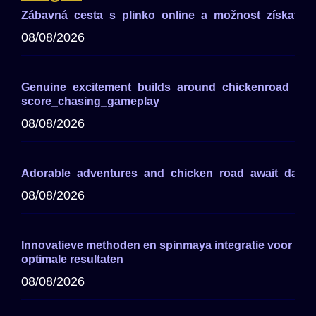
Zábavná_cesta_s_plinko_online_a_možnost_získat_ve
08/08/2026
Genuine_excitement_builds_around_chickenroad_for_
score_chasing_gameplay
08/08/2026
Adorable_adventures_and_chicken_road_await_darin
08/08/2026
Innovatieve methoden en spinmaya integratie voor
optimale resultaten
08/08/2026