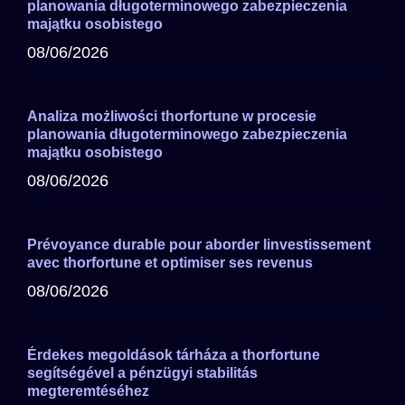
planowania długoterminowego zabezpieczenia
majątku osobistego
08/06/2026
Analiza możliwości thorfortune w procesie
planowania długoterminowego zabezpieczenia
majątku osobistego
08/06/2026
Prévoyance durable pour aborder linvestissement
avec thorfortune et optimiser ses revenus
08/06/2026
Érdekes megoldások tárháza a thorfortune
segítségével a pénzügyi stabilitás
megteremtéséhez