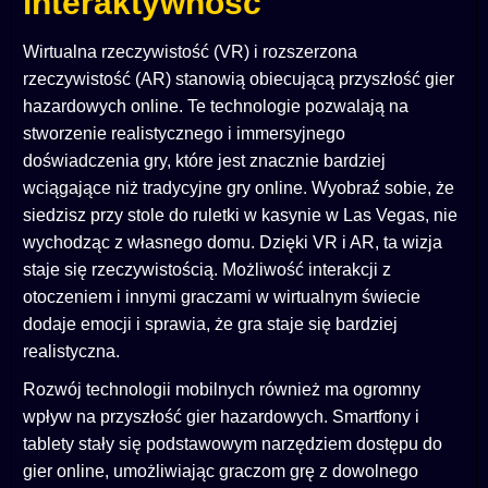
interaktywność
Wirtualna rzeczywistość (VR) i rozszerzona
rzeczywistość (AR) stanowią obiecującą przyszłość gier
hazardowych online. Te technologie pozwalają na
stworzenie realistycznego i immersyjnego
doświadczenia gry, które jest znacznie bardziej
wciągające niż tradycyjne gry online. Wyobraź sobie, że
siedzisz przy stole do ruletki w kasynie w Las Vegas, nie
wychodząc z własnego domu. Dzięki VR i AR, ta wizja
staje się rzeczywistością. Możliwość interakcji z
otoczeniem i innymi graczami w wirtualnym świecie
dodaje emocji i sprawia, że gra staje się bardziej
realistyczna.
Rozwój technologii mobilnych również ma ogromny
wpływ na przyszłość gier hazardowych. Smartfony i
tablety stały się podstawowym narzędziem dostępu do
gier online, umożliwiając graczom grę z dowolnego