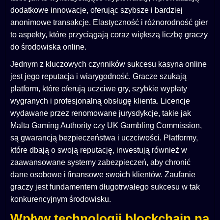
dodatkowe innowacje, oferując szybsze i bardziej
anonimowe transakcje. Elastyczność i różnorodność gier
to aspekty, które przyciągają coraz większą liczbę graczy
do środowiska online.
Jednym z kluczowych czynników sukcesu kasyna online
jest jego reputacja i wiarygodność. Gracze szukają
platform, które oferują uczciwe gry, szybkie wypłaty
wygranych i profesjonalną obsługę klienta. Licencje
wydawane przez renomowane jurysdykcje, takie jak
Malta Gaming Authority czy UK Gambling Commission,
są gwarancją bezpieczeństwa i uczciwości. Platformy,
które dbają o swoją reputację, inwestują również w
zaawansowane systemy zabezpieczeń, aby chronić
dane osobowe i finansowe swoich klientów. Zaufanie
graczy jest fundamentem długotrwałego sukcesu w tak
konkurencyjnym środowisku.
Wpływ technologii blockchain na