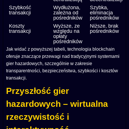
Szybkość
Wydłużona,
Szybka,
transakcji
zależna od
eliminacja
pośredników
pośredników
Koszty
Wyższe, ze
Niższe, brak
transakcji
względu na
pośredników
opłaty
pośredników
Jak widać z powyższej tabeli, technologia blockchain
oferuje znaczące przewagi nad tradycyjnymi systemami
gier hazardowych, szczególnie w zakresie
transparentności, bezpieczeństwa, szybkości i kosztów
transakcji.
Przyszłość gier
hazardowych – wirtualna
rzeczywistość i