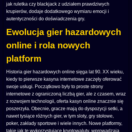
jak ruletka czy blackjack z udziałem prawdziwych
krupierów, dodaje dodatkowego wymiaru emocji i
autentyczności do doświadczenia gry.
Ewolucja gier hazardowych
online i rola nowych
platform
Historia gier hazardowych online sięga lat 90. XX wieku,
kiedy to pierwsze kasyna internetowe zaczęły oferować
swoje usługi. Początkowo były to proste strony
internetowe z ograniczoną liczbą gier, ale z czasem, wraz
z rozwojem technologii, oferta kasyn online znacznie się
poszerzyła. Obecnie, gracze mają do dyspozycji setki, a
nawet tysiące różnych gier, w tym sloty, gry stołowe,
poker, zakłady sportowe i wiele innych. Nowe platformy,
takie jak te wykorzystujące kryptowaluty, wprowadzają