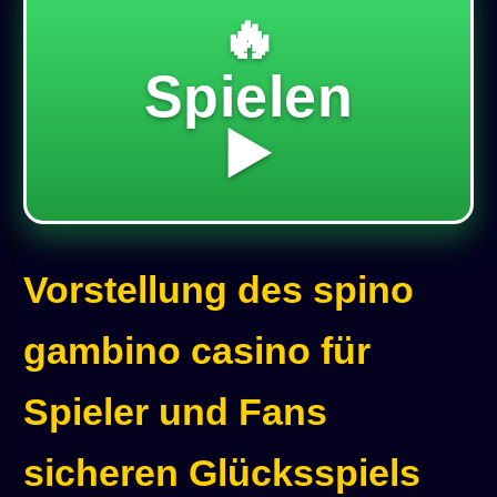
🔥
Spielen
▶️
Vorstellung des spino
gambino casino für
Spieler und Fans
sicheren Glücksspiels