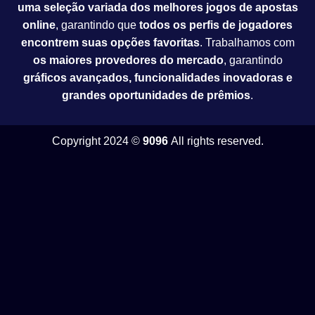
uma seleção variada dos melhores jogos de apostas
online
, garantindo que
todos os perfis de jogadores
encontrem suas opções favoritas
. Trabalhamos com
os maiores provedores do mercado
, garantindo
gráficos avançados, funcionalidades inovadoras e
grandes oportunidades de prêmios
.
Copyright 2024 ©
9096
All rights reserved.