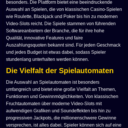
besonders. Die Plattform bietet eine beeindruckende
Auswahl an Spielen, die von klassischen Casino-Spielen
wie Roulette, Blackjack und Poker bis hin zu modernen
Video-Slots reicht. Die Spiele stammen von führenden
Softwareanbietern der Branche, die für ihre hohe
Qualität, innovative Features und faire
Auszahlungsquoten bekannt sind. Für jeden Geschmack
und jedes Budget ist etwas dabei, sodass Spieler
stundenlang unterhalten werden können.
Die Vielfalt der Spielautomaten
Die Auswahl an Spielautomaten ist besonders
umfangreich und bietet eine große Vielfalt an Themen,
Funktionen und Gewinnmöglichkeiten. Von klassischen
Fruchtautomaten über moderne Video-Slots mit
aufwendigen Grafiken und Soundeffekten bis hin zu
progressiven Jackpots, die millionenschwere Gewinne
versprechen, ist alles dabei. Spieler können sich auf eine