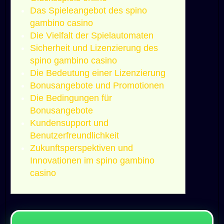
Das Spieleangebot des spino
gambino casino
Die Vielfalt der Spielautomaten
Sicherheit und Lizenzierung des
spino gambino casino
Die Bedeutung einer Lizenzierung
Bonusangebote und Promotionen
Die Bedingungen für
Bonusangebote
Kundensupport und
Benutzerfreundlichkeit
Zukunftsperspektiven und
Innovationen im spino gambino
casino