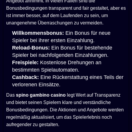
Angebot annimmt. In vielen Fällen sind die
Bonusbedingungen transparent und fair gestaltet, aber es
ist immer besser, auf dem Laufenden zu sein, um
unangenehme Überraschungen zu vermeiden.
Willkommensbonus:
Ein Bonus für neue
Spieler bei ihrer ersten Einzahlung.
Reload-Bonus:
Ein Bonus für bestehende
Spieler bei nachfolgenden Einzahlungen.
Freispiele:
Kostenlose Drehungen an
bestimmten Spielautomaten.
Cashback:
Eine Rückerstattung eines Teils der
verlorenen Einsätze.
Das
spino gambino casino
legt Wert auf Transparenz
und bietet seinen Spielern klare und verständliche
Bonusbedingungen. Die Aktionen und Angebote werden
regelmäßig aktualisiert, um das Spielerlebnis noch
aufregender zu gestalten.