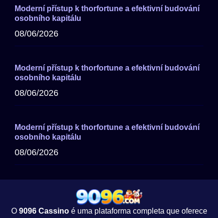
Moderní přístup k thorfortune a efektivní budování
osobního kapitálu
08/06/2026
Moderní přístup k thorfortune a efektivní budování
osobního kapitálu
08/06/2026
Moderní přístup k thorfortune a efektivní budování
osobního kapitálu
08/06/2026
O
9096 Cassino
é uma plataforma completa que oferece