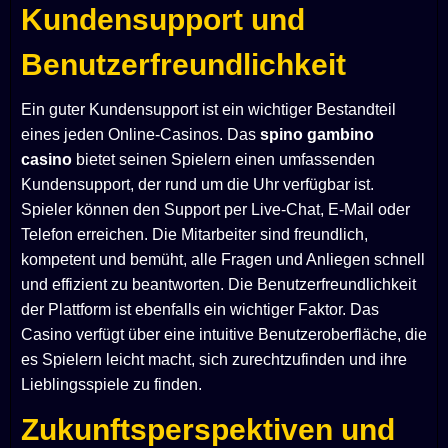
Kundensupport und
Benutzerfreundlichkeit
Ein guter Kundensupport ist ein wichtiger Bestandteil
eines jeden Online-Casinos. Das
spino gambino
casino
bietet seinen Spielern einen umfassenden
Kundensupport, der rund um die Uhr verfügbar ist.
Spieler können den Support per Live-Chat, E-Mail oder
Telefon erreichen. Die Mitarbeiter sind freundlich,
kompetent und bemüht, alle Fragen und Anliegen schnell
und effizient zu beantworten. Die Benutzerfreundlichkeit
der Plattform ist ebenfalls ein wichtiger Faktor. Das
Casino verfügt über eine intuitive Benutzeroberfläche, die
es Spielern leicht macht, sich zurechtzufinden und ihre
Lieblingsspiele zu finden.
Zukunftsperspektiven und