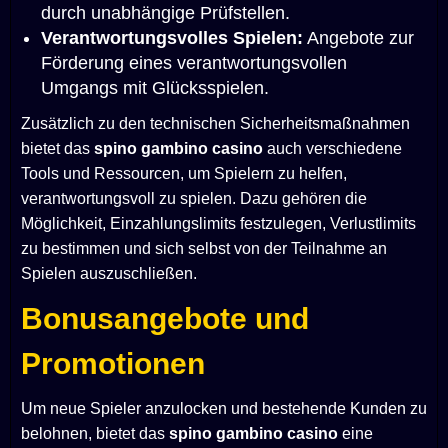
durch unabhängige Prüfstellen.
Verantwortungsvolles Spielen:
Angebote zur
Förderung eines verantwortungsvollen
Umgangs mit Glücksspielen.
Zusätzlich zu den technischen Sicherheitsmaßnahmen
bietet das
spino gambino casino
auch verschiedene
Tools und Ressourcen, um Spielern zu helfen,
verantwortungsvoll zu spielen. Dazu gehören die
Möglichkeit, Einzahlungslimits festzulegen, Verlustlimits
zu bestimmen und sich selbst von der Teilnahme an
Spielen auszuschließen.
Bonusangebote und
Promotionen
Um neue Spieler anzulocken und bestehende Kunden zu
belohnen, bietet das
spino gambino casino
eine