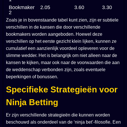
Bookmaker
2.05
3.60
3.30
2
Zoals je in bovenstaande tabel kunt zien, zijn er subtiele
verschillen in de kansen die door verschillende
bookmakers worden aangeboden. Hoewel deze
verschillen op het eerste gezicht klein lijken, kunnen ze
cumulatief een aanzienlijk voordeel opleveren voor de
slimme wedder. Het is belangrijk om niet alleen naar de
kansen te kijken, maar ook naar de voorwaarden die aan
de weddenschap verbonden zijn, zoals eventuele
beperkingen of bonussen.
Specifieke Strategieën voor
Ninja Betting
Er zijn verschillende strategieën die kunnen worden
beschouwd als onderdeel van de ‘ninja bet’-filosofie. Een