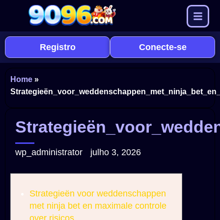
Registro
Conecte-se
Home
»
Strategieën_voor_weddenschappen_met_ninja_bet_en_
Strategieën_voor_wedde
wp_administrator
julho 3, 2026
Strategieën voor weddenschappen
met ninja bet en maximale controle
over risicos