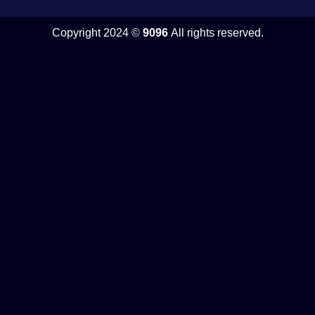
Copyright 2024 ©
9096
All rights reserved.