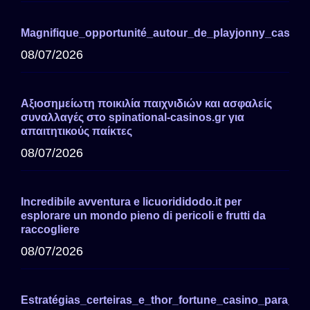
Magnifique_opportunité_autour_de_playjonny_casino
08/07/2026
Αξιοσημείωτη ποικιλία παιχνιδιών και ασφαλείς
συναλλαγές στο spinational-casinos.gr για
απαιτητικούς παίκτες
08/07/2026
Incredibile avventura e licuorididodo.it per
esplorare un mondo pieno di pericoli e frutti da
raccogliere
08/07/2026
Estratégias_certeiras_e_thor_fortune_casino_para_o