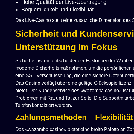
Hohe Qualität der Live-Übertragung
Bequemlichkeit und Flexibilität
Das Live-Casino stellt eine zusätzliche Dimension des Sp
Sicherheit und Kundenservi
Unterstützung im Fokus
Sicherheit ist ein entscheidender Faktor bei der Wahl
moderne Sicherheitsmaßnahmen, um die persönlichen un
eine SSL-Verschlüsselung, die eine sichere Datenübertr
Das Casino verfügt über eine gültige Glücksspiellizenz
bietet. Der Kundenservice des «wazamba casino» ist run
Problemen mit Rat und Tat zur Seite. Die Supportmitarb
Telefon kontaktiert werden.
Zahlungsmethoden – Flexibilität
Das «wazamba casino» bietet eine breite Palette an Z