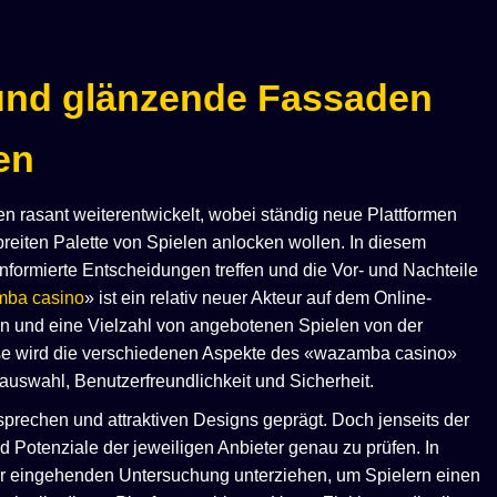
 und glänzende Fassaden
en
en rasant weiterentwickelt, wobei ständig neue Plattformen
breiten Palette von Spielen anlocken wollen. In diesem
nformierte Entscheidungen treffen und die Vor- und Nachteile
ba casino
» ist ein relativ neuer Akteur auf dem Online-
ign und eine Vielzahl von angebotenen Spielen von der
e wird die verschiedenen Aspekte des «wazamba casino»
auswahl, Benutzerfreundlichkeit und Sicherheit.
rsprechen und attraktiven Designs geprägt. Doch jenseits der
 Potenziale der jeweiligen Anbieter genau zu prüfen. In
r eingehenden Untersuchung unterziehen, um Spielern einen