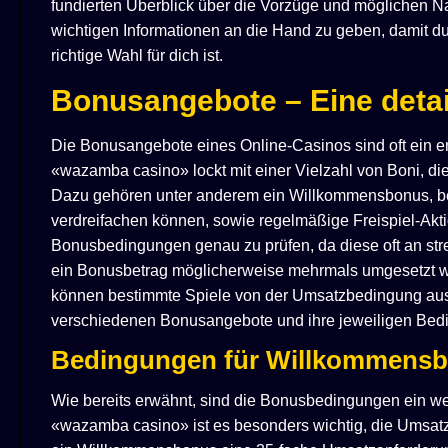
fundierten Überblick über die Vorzüge und möglichen Nacht
wichtigen Informationen an die Hand zu geben, damit d
richtige Wahl für dich ist.
Bonusangebote – Eine detai
Die Bonusangebote eines Online-Casinos sind oft ein en
«wazamba casino» lockt mit einer Vielzahl von Boni, d
Dazu gehören unter anderem ein Willkommensbonus, bei
verdreifachen können, sowie regelmäßige Freispiel-Akti
Bonusbedingungen genau zu prüfen, da diese oft an st
ein Bonusbetrag möglicherweise mehrmals umgesetzt 
können bestimmte Spiele von der Umsatzbedingung ausge
verschiedenen Bonusangebote und ihre jeweiligen Bedin
Bedingungen für Willkommensbo
Wie bereits erwähnt, sind die Bonusbedingungen ein we
«wazamba casino» ist es besonders wichtig, die Umsat