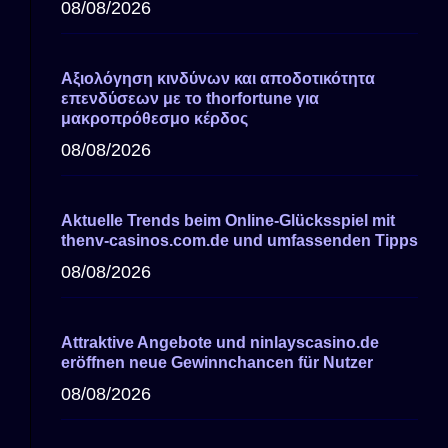
08/08/2026
Αξιολόγηση κινδύνων και αποδοτικότητα
επενδύσεων με το thorfortune για
μακροπρόθεσμο κέρδος
08/08/2026
Aktuelle Trends beim Online-Glücksspiel mit
thenv-casinos.com.de und umfassenden Tipps
08/08/2026
Attraktive Angebote und ninlayscasino.de
eröffnen neue Gewinnchancen für Nutzer
08/08/2026