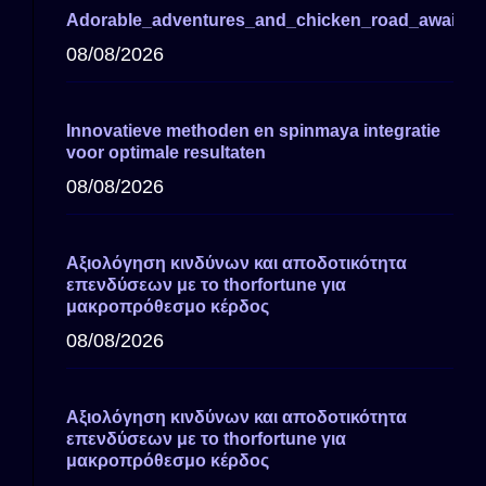
Adorable_adventures_and_chicken_road_await_da
08/08/2026
Innovatieve methoden en spinmaya integratie
voor optimale resultaten
08/08/2026
Αξιολόγηση κινδύνων και αποδοτικότητα
επενδύσεων με το thorfortune για
μακροπρόθεσμο κέρδος
08/08/2026
Αξιολόγηση κινδύνων και αποδοτικότητα
επενδύσεων με το thorfortune για
μακροπρόθεσμο κέρδος