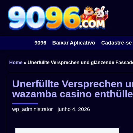
9096
Baixar Aplicativo
Cadastre-se
Home
»
Unerfüllte Versprechen und glänzende Fassad
Unerfüllte Versprechen 
wazamba casino enthüll
wp_administrator
junho 4, 2026