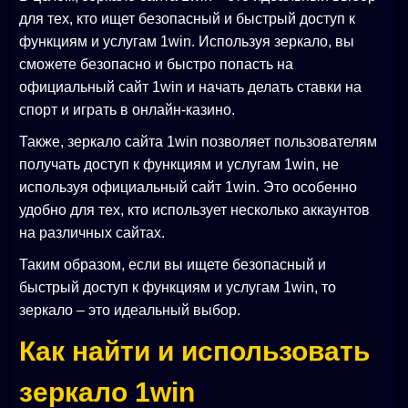
для тех, кто ищет безопасный и быстрый доступ к
функциям и услугам 1win. Используя зеркало, вы
сможете безопасно и быстро попасть на
официальный сайт 1win и начать делать ставки на
спорт и играть в онлайн-казино.
Также, зеркало сайта 1win позволяет пользователям
получать доступ к функциям и услугам 1win, не
используя официальный сайт 1win. Это особенно
удобно для тех, кто использует несколько аккаунтов
на различных сайтах.
Таким образом, если вы ищете безопасный и
быстрый доступ к функциям и услугам 1win, то
зеркало – это идеальный выбор.
Как найти и использовать
зеркало 1win