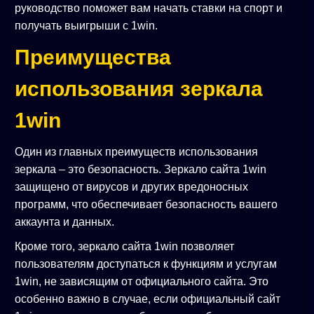
руководство поможет вам начать ставки на спорт и
получать выигрыши с 1win.
Преимущества
использования зеркала
1win
Один из главных преимуществ использования
зеркала – это безопасность. Зеркало сайта 1win
защищено от вирусов и других вредоносных
программ, что обеспечивает безопасность вашего
аккаунта и данных.
Кроме того, зеркало сайта 1win позволяет
пользователям доступаться к функциям и услугам
1win, не зависящим от официального сайта. Это
особенно важно в случае, если официальный сайт