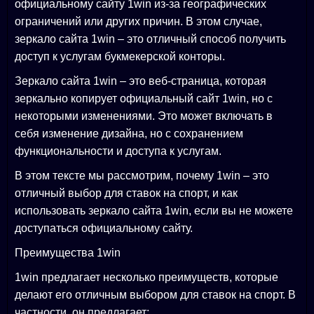
официальному сайту 1win из-за географических
ограничений или других причин. В этом случае,
зеркало сайта 1win – это отличный способ получить
доступ к услугам букмекерской конторы.
Зеркало сайта 1win – это веб-страница, которая
зеркально копирует официальный сайт 1win, но с
некоторыми изменениями. Это может включать в
себя изменение дизайна, но с сохранением
функциональности и доступа к услугам.
В этом тексте мы рассмотрим, почему 1win – это
отличный выбор для ставок на спорт, и как
использовать зеркало сайта 1win, если вы не можете
доступаться официальному сайту.
Преимущества 1win
1win предлагает несколько преимуществ, которые
делают его отличным выбором для ставок на спорт. В
частности, он предлагает: