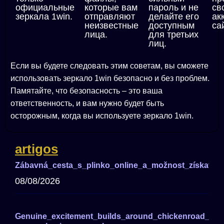
официальные
которые вам
пароль и не
св
зеркала 1win.
отправляют
делайте его
ак
неизвестные
доступным
са
лица.
для третьих
лиц.
Если вы будете следовать этим советам, вы сможете
использовать зеркало 1win безопасно и без проблем.
Памятайте, что безопасность – это ваша
ответственность, и вам нужно будет быть
осторожным, когда вы используете зеркало 1win.
artigos
Zábavná_cesta_s_plinko_online_a_možnost_získat_ve
08/08/2026
Genuine_excitement_builds_around_chickenroad_for_