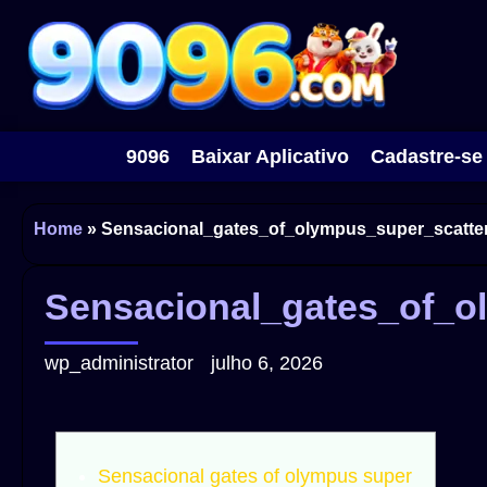
9096
Baixar Aplicativo
Cadastre-se
Home
»
Sensacional_gates_of_olympus_super_scatt
Sensacional_gates_of_o
wp_administrator
julho 6, 2026
Sensacional gates of olympus super