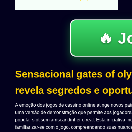
🔥 J
Sensacional gates of ol
revela segredos e oport
A emoção dos jogos de cassino online atinge novos pa
uma versão de demonstração que permite aos jogadores
popular slot sem arriscar dinheiro real. Esta iniciativ
familiarizar-se com o jogo, compreendendo suas nuances