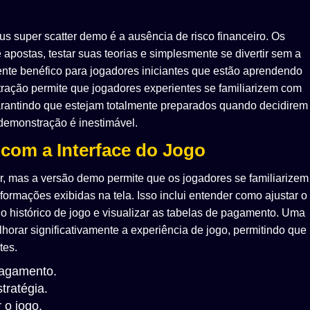
us super scatter demo
é a ausência de risco financeiro. Os
apostas, testar suas teorias e simplesmente se divertir sem a
mente benéfico para jogadores iniciantes que estão aprendendo
ração permite que jogadores experientes se familiarizem com
arantindo que estejam totalmente preparados quando decidirem
 demonstração é inestimável.
 com a Interface do Jogo
sar, mas a versão demo permite que os jogadores se familiarizem
ormações exibidas na tela. Isso inclui entender como ajustar o
 o histórico de jogo e visualizar as tabelas de pagamento. Uma
horar significativamente a experiência de jogo, permitindo que
tes.
pagamento.
tratégia.
 o jogo.