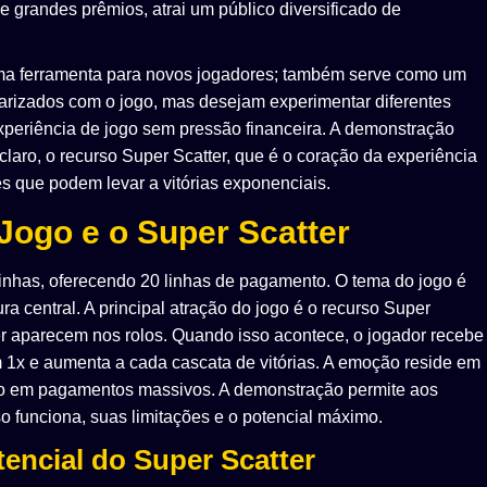
de grandes prêmios, atrai um público diversificado de
a ferramenta para novos jogadores; também serve como um
liarizados com o jogo, mas desejam experimentar diferentes
periência de jogo sem pressão financeira. A demonstração
claro, o recurso Super Scatter, que é o coração da experiência
s que podem levar a vitórias exponenciais.
Jogo e o Super Scatter
linhas, oferecendo 20 linhas de pagamento. O tema do jogo é
 central. A principal atração do jogo é o recurso Super
er aparecem nos rolos. Quando isso acontece, o jogador recebe
 1x e aumenta a cada cascata de vitórias. A emoção reside em
ando em pagamentos massivos. A demonstração permite aos
funciona, suas limitações e o potencial máximo.
tencial do Super Scatter