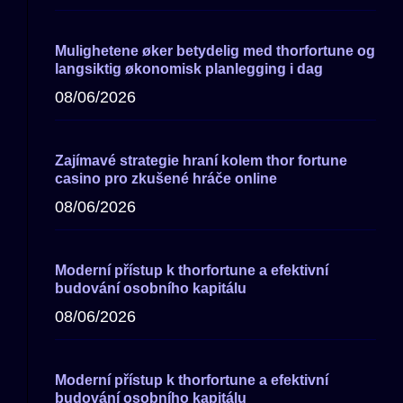
Mulighetene øker betydelig med thorfortune og
langsiktig økonomisk planlegging i dag
08/06/2026
Zajímavé strategie hraní kolem thor fortune
casino pro zkušené hráče online
08/06/2026
Moderní přístup k thorfortune a efektivní
budování osobního kapitálu
08/06/2026
Moderní přístup k thorfortune a efektivní
budování osobního kapitálu