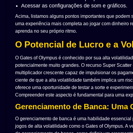
Acessar as configurações de som e gráficos.
Acima, listamos alguns pontos importantes que podem 
uma experiência mais completa ao jogar com dinheiro re
aprenda no seu próprio ritmo.
O Potencial de Lucro e a Vo
O Gates of Olympus é conhecido por sua alta volatilidad
potencialmente muito grandes. O recurso Super Scatter
multiplicador crescente capaz de impulsionar os pagame
ciente de que a alta volatilidade também implica um ri
oferece uma oportunidade de testar a sorte e experimenta
Compreender este aspecto é fundamental para uma expe
Gerenciamento de Banca: Uma 
O gerenciamento de banca é uma habilidade essencial 
jogos de alta volatilidade como o Gates of Olympus. A v