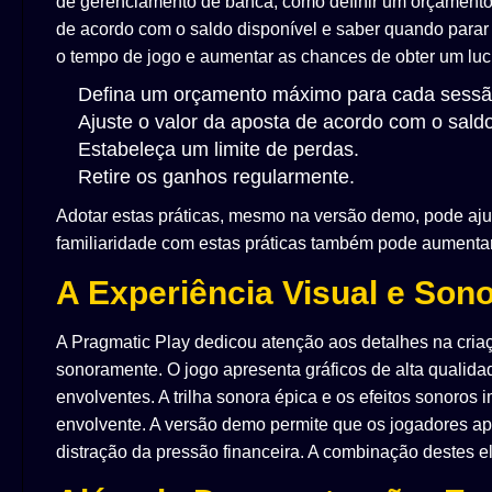
de gerenciamento de banca, como definir um orçamento 
de acordo com o saldo disponível e saber quando parar
o tempo de jogo e aumentar as chances de obter um luc
Defina um orçamento máximo para cada sessã
Ajuste o valor da aposta de acordo com o saldo
Estabeleça um limite de perdas.
Retire os ganhos regularmente.
Adotar estas práticas, mesmo na versão demo, pode ajud
familiaridade com estas práticas também pode aumentar 
A Experiência Visual e Son
A Pragmatic Play dedicou atenção aos detalhes na cria
sonoramente. O jogo apresenta gráficos de alta qualid
envolventes. A trilha sonora épica e os efeitos sonoros
envolvente. A versão demo permite que os jogadores apr
distração da pressão financeira. A combinação destes 