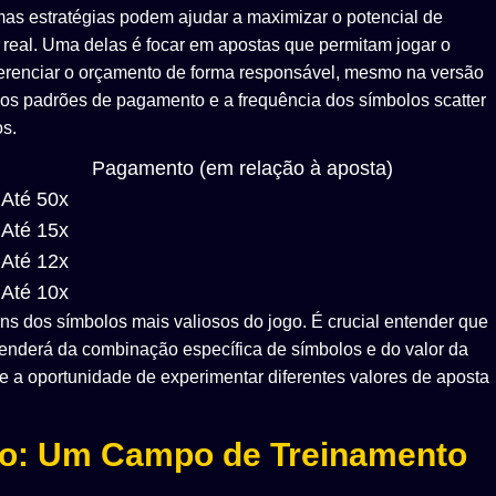
as estratégias podem ajudar a maximizar o potencial de
 real. Uma delas é focar em apostas que permitam jogar o
 gerenciar o orçamento de forma responsável, mesmo na versão
 os padrões de pagamento e a frequência dos símbolos scatter
os.
Pagamento (em relação à aposta)
Até 50x
Até 15x
Até 12x
Até 10x
uns dos símbolos mais valiosos do jogo. É crucial entender que
enderá da combinação específica de símbolos e do valor da
 a oportunidade de experimentar diferentes valores de aposta
o: Um Campo de Treinamento