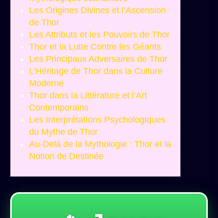
Les Origines Divines et l’Ascension
de Thor
Les Attributs et les Pouvoirs de Thor
Thor et la Lutte Contre les Géants
Les Principaux Adversaires de Thor
L'Héritage de Thor dans la Culture
Moderne
Thor dans la Littérature et l’Art
Contemporains
Les Interprétations Psychologiques
du Mythe de Thor
Au-Delà de la Mythologie : Thor et la
Notion de Destinée