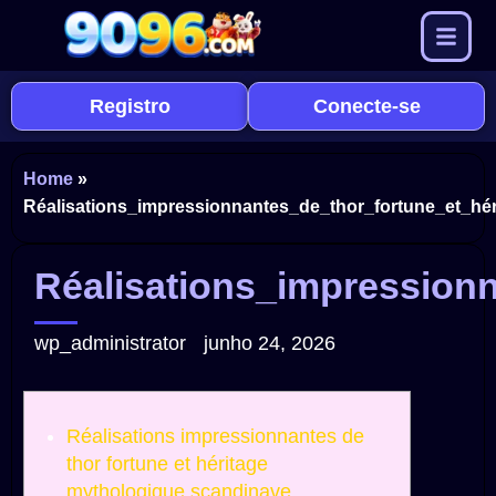
Registro
Conecte-se
Home
»
Réalisations_impressionnantes_de_thor_fortune_et_hé
Réalisations_impression
wp_administrator
junho 24, 2026
Réalisations impressionnantes de
thor fortune et héritage
mythologique scandinave