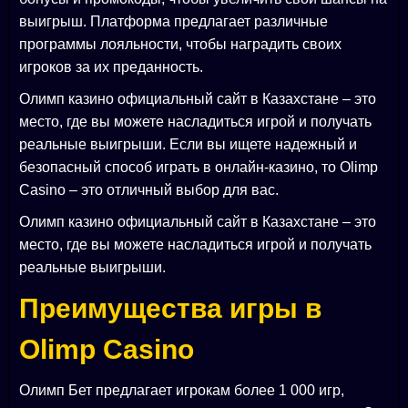
выигрыш. Платформа предлагает различные
программы лояльности, чтобы наградить своих
игроков за их преданность.
Олимп казино официальный сайт в Казахстане – это
место, где вы можете насладиться игрой и получать
реальные выигрыши. Если вы ищете надежный и
безопасный способ играть в онлайн-казино, то Olimp
Casino – это отличный выбор для вас.
Олимп казино официальный сайт в Казахстане – это
место, где вы можете насладиться игрой и получать
реальные выигрыши.
Преимущества игры в
Olimp Casino
Олимп Бет предлагает игрокам более 1 000 игр,