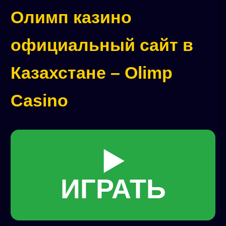
Олимп казино
официальный сайт в
Казахстане – Olimp
Casino
▶️
ИГРАТЬ