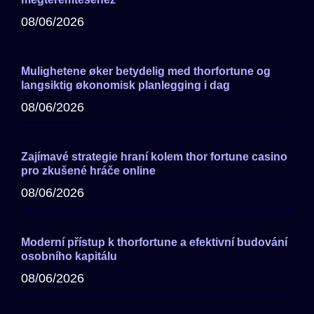
08/06/2026
Mulighetene øker betydelig med thorfortune og
langsiktig økonomisk planlegging i dag
08/06/2026
Zajímavé strategie hraní kolem thor fortune casino
pro zkušené hráče online
08/06/2026
Moderní přístup k thorfortune a efektivní budování
osobního kapitálu
08/06/2026