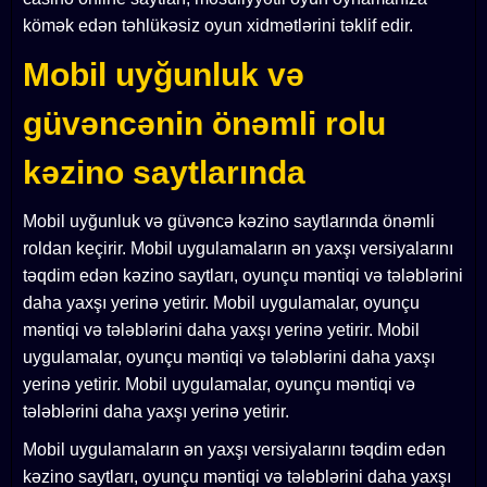
kömək edən təhlükəsiz oyun xidmətlərini təklif edir.
Mobil uyğunluk və
güvəncənin önəmli rolu
kəzino saytlarında
Mobil uyğunluk və güvəncə kəzino saytlarında önəmli
roldan keçirir. Mobil uygulamaların ən yaxşı versiyalarını
təqdim edən kəzino saytları, oyunçu məntiqi və tələblərini
daha yaxşı yerinə yetirir. Mobil uygulamalar, oyunçu
məntiqi və tələblərini daha yaxşı yerinə yetirir. Mobil
uygulamalar, oyunçu məntiqi və tələblərini daha yaxşı
yerinə yetirir. Mobil uygulamalar, oyunçu məntiqi və
tələblərini daha yaxşı yerinə yetirir.
Mobil uygulamaların ən yaxşı versiyalarını təqdim edən
kəzino saytları, oyunçu məntiqi və tələblərini daha yaxşı