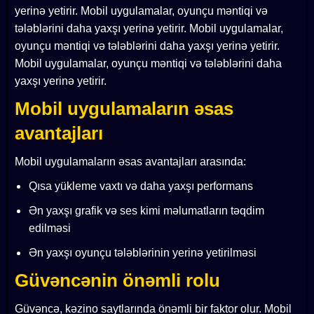
yerinə yetirir. Mobil uygulamalar, oyunçu məntiqi və
tələblərini daha yaxşı yerinə yetirir. Mobil uygulamalar,
oyunçu məntiqi və tələblərini daha yaxşı yerinə yetirir.
Mobil uygulamalar, oyunçu məntiqi və tələblərini daha
yaxşı yerinə yetirir.
Mobil uygulamaların əsas
avantajları
Mobil uygulamaların əsas avantajları arasında:
Qısa yükleme vaxtı və daha yaxşı performans
Ən yaxşı grafik və ses kimi məlumatların təqdim
edilməsi
Ən yaxşı oyunçu tələblərinin yerinə yetirilməsi
Güvəncənin önəmli rolu
Güvəncə, kəzino saytlarında önəmli bir faktor olur. Mobil