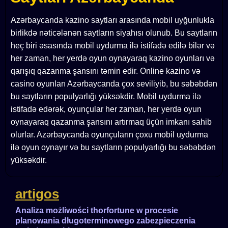
Azərbaycanda kazino saytları arasında mobil uyğunlukla
birlikdə nəticələnən saytların siyahısı olunub. Bu saytların
heç biri əsasında mobil uydurma ilə istifadə edilə bilər və
her zaman, her yerdə oyun oynayaraq kazino oyunları və
qarışıq qazanma şansını təmin edir. Online kazino və
casino oyunları Azərbaycanda çox seviliyib, bu səbəbdən
bu saytların populyarlığı yüksəkdir. Mobil uydurma ilə
istifadə edərək, oyunçular her zaman, her yerdə oyun
oynayaraq qazanma şansını artırmaq üçün imkanı sahib
olurlar. Azərbaycanda oyunçuların çoxu mobil uydurma
ilə oyun oynayır və bu saytların populyarlığı bu səbəbdən
yüksəkdir.
artigos
Analiza możliwości thorfortune w procesie
planowania długoterminowego zabezpieczenia