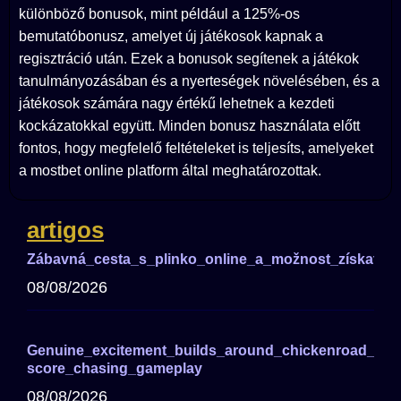
különböző bonusok, mint például a 125%-os
bemutatóbonusz, amelyet új játékosok kapnak a
regisztráció után. Ezek a bonusok segítenek a játékok
tanulmányozásában és a nyerteségek növelésében, és a
játékosok számára nagy értékű lehetnek a kezdeti
kockázatokkal együtt. Minden bonusz használata előtt
fontos, hogy megfelelő feltételeket is teljesíts, amelyeket
a mostbet online platform által meghatározottak.
artigos
Zábavná_cesta_s_plinko_online_a_možnost_získat_ve
08/08/2026
Genuine_excitement_builds_around_chickenroad_for_
score_chasing_gameplay
08/08/2026