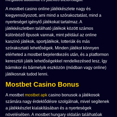
A mostbet casino online játékkészlete nagy és
kiegyensúlyozott, ami mind a szórakoztatást, mind a
nyerteséget igénylő játékokat tartalmaz. A
játékkészletben található játékok között számos
különböző típusok vannak, mint például az online
kaszinó játékok, sportjátékok, lotteriák és más
szórakoztató lehetőségek. Minden játékot könnyen
elérheted a mostbet bejelentkezés után, és a platformon
keresztüli játék lehetőségekkel rendelkezésed lesz, így
bármikor és bármelyik eszközön (módban vagy online)
játékosnak tudod lenni.
Mostbet Casino Bonus
A mostbet
mostbet apk
casino bonusok a játékosok
számára nagy érdeklődésre szolgálnak, mivel segítenek
a játékkészlet kialakításában és a nyerteségek
növelésében. A mostbet hungary oldalán találhatóak