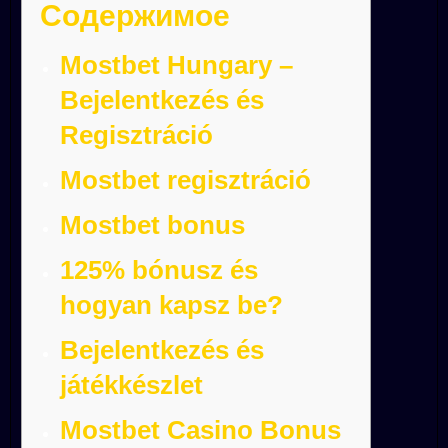
Содержимое
Mostbet Hungary –
Bejelentkezés és
Regisztráció
Mostbet regisztráció
Mostbet bonus
125% bónusz és
hogyan kapsz be?
Bejelentkezés és
játékkészlet
Mostbet Casino Bonus