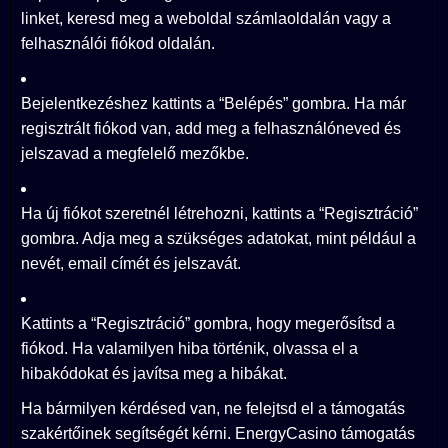
linket, keresd meg a weboldal számlaoldalán vagy a
felhasználói fiókod oldalán.
Bejelentkezéshez kattints a “Belépés” gombra. Ha már
regisztrált fiókod van, add meg a felhasználóneved és
jelszavad a megfelelő mezőkbe.
Ha új fiókot szeretnél létrehozni, kattints a “Regisztráció”
gombra. Adja meg a szükséges adatokat, mint például a
nevét, email címét és jelszavát.
Kattints a “Regisztráció” gombra, hogy megerősítsd a
fiókod. Ha valamilyen hiba történik, olvassa el a
hibakódokat és javítsa meg a hibákat.
Ha bármilyen kérdésed van, ne felejtsd el a támogatás
szakértőinek segítségét kérni. EnergyCasino támogatás