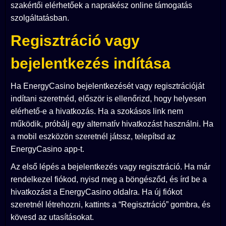
szakértői elérhetőek a naprakész online támogatás
szolgáltatásban.
Regisztráció vagy
bejelentkezés indítása
Ha EnergyCasino bejelentkezését vagy regisztrációját
indítani szeretnéd, először is ellenőrizd, hogy helyesen
elérhető-e a hivatkozás. Ha a szokásos link nem
működik, próbálj egy alternatív hivatkozást használni. Ha
a mobil eszközön szeretnél játssz, telepítsd az
EnergyCasino app-t.
Az első lépés a bejelentkezés vagy regisztráció. Ha már
rendelkezel fiókod, nyisd meg a böngésződ, és írd be a
hivatkozást a EnergyCasino oldalra. Ha új fiókot
szeretnél létrehozni, kattints a “Regisztráció” gombra, és
kövesd az utasításokat.