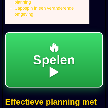
planning
Capospin in een veranderende
omgeving
🔥
Spelen
▶️
Effectieve planning met