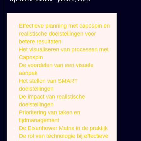
Effectieve planning met capospin en
realistische doelstellingen voor
betere resultaten
Het visualiseren van processen met
Capospin
De voordelen van een visuele
aanpak
Het stellen van SMART
doelstellingen
De impact van realistische
doelstellingen
Prioritering van taken en
tijdmanagement
De Eisenhower Matrix in de praktijk
De rol van technologie bij effectieve