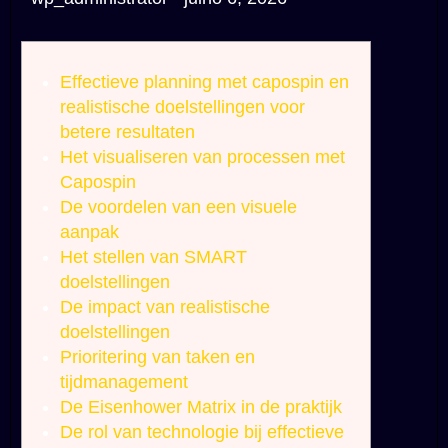
Effectieve planning met capospin en
realistische doelstellingen voor
betere resultaten
Het visualiseren van processen met
Capospin
De voordelen van een visuele
aanpak
Het stellen van SMART
doelstellingen
De impact van realistische
doelstellingen
Prioritering van taken en
tijdmanagement
De Eisenhower Matrix in de praktijk
De rol van technologie bij effectieve