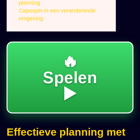
planning
Capospin in een veranderende
omgeving
🔥
Spelen
▶️
Effectieve planning met