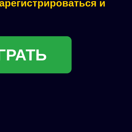
зарегистрироваться и
ИГРАТЬ