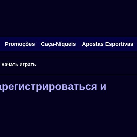
Promoções
Caça-Níqueis
Apostas Esportivas
 начать играть
зарегистрироваться и