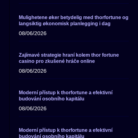
Mulighetene øker betydelig med thorfortune og
langsiktig økonomisk planlegging i dag
08/06/2026
Zajímavé strategie hraní kolem thor fortune
casino pro zkušené hráče online
08/06/2026
Moderní přístup k thorfortune a efektivní
budování osobního kapitálu
08/06/2026
Moderní přístup k thorfortune a efektivní
budování osobního kapitálu