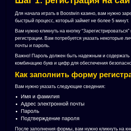
Шаг 1: регистрация на сай
Для начала играть в Boostwin казино, вам нужно за
быстрый процесс, который займет не более 5 минут.
Вам нужно кликнуть на кнопку “Зарегистрироваться”
регистрации. Вам потребуется указать некоторые ли
почты и пароль.
Важно! Пароль должен быть надежным и содержать 
комбинацию букв и цифр для обеспечения безопасно
Как заполнить форму регистр
Вам нужно указать следующие сведения:
Имя и фамилия
Адрес электронной почты
Пароль
Подтверждение пароля
После заполнения формы, вам нужно кликнуть на кн