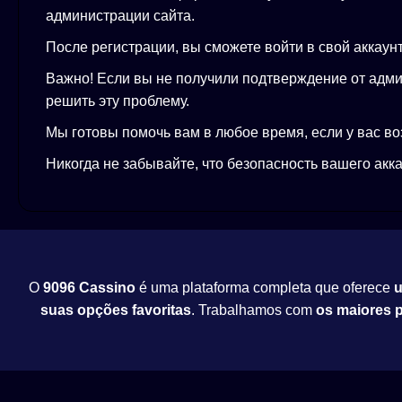
администрации сайта.
После регистрации, вы сможете войти в свой аккаунт 
Важно! Если вы не получили подтверждение от адми
решить эту проблему.
Мы готовы помочь вам в любое время, если у вас в
Никогда не забывайте, что безопасность вашего акка
O
9096 Cassino
é uma plataforma completa que oferece
u
suas opções favoritas
. Trabalhamos com
os maiores 