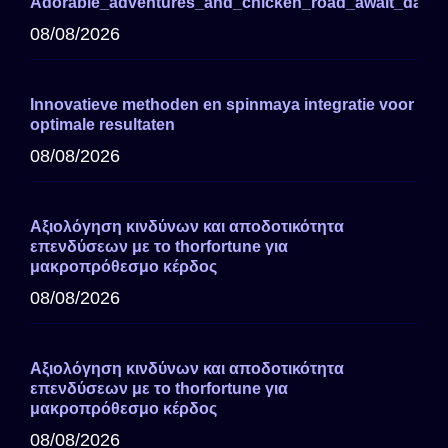
Adorable_adventures_and_chicken_road_await_darin
08/08/2026
Innovatieve methoden en spinmaya integratie voor
optimale resultaten
08/08/2026
Αξιολόγηση κινδύνων και αποδοτικότητα
επενδύσεων με το thorfortune για
μακροπρόθεσμο κέρδος
08/08/2026
Αξιολόγηση κινδύνων και αποδοτικότητα
επενδύσεων με το thorfortune για
μακροπρόθεσμο κέρδος
08/08/2026