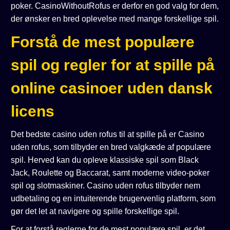
poker. CasinoWithoutRofus er derfor en god valg for dem,
der ønsker en bred oplevelse med mange forskellige spil.
Forstå de mest populære
spil og regler for at spille på
online casinoer uden dansk
licens
Det bedste casino uden rofus til at spille på er Casino
uden rofus, som tilbyder en bred valgkæde af populære
spil. Herved kan du opleve klassiske spil som Black
Jack, Roulette og Baccarat, samt moderne video-poker
spil og slotmaskiner. Casino uden rofus tilbyder nem
udbetaling og en intuiterende brugervenlig platform, som
gør det let at navigere og spille forskellige spil.
For at forstå reglerne for de mest populære spil, er det