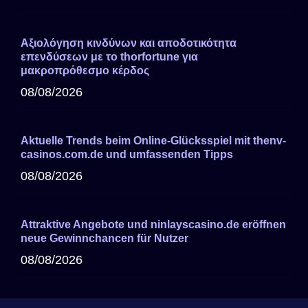
Αξιολόγηση κινδύνων και αποδοτικότητα
επενδύσεων με το thorfortune για
μακροπρόθεσμο κέρδος
08/08/2026
Aktuelle Trends beim Online-Glücksspiel mit thenv-
casinos.com.de und umfassenden Tipps
08/08/2026
Attraktive Angebote und ninlayscasino.de eröffnen
neue Gewinnchancen für Nutzer
08/08/2026