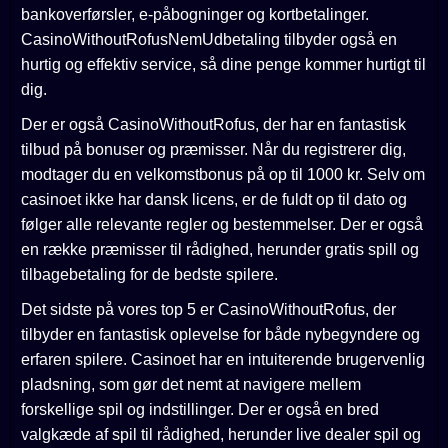
bankoverførsler, e-påbogninger og kortbetalinger.
CasinoWithoutRofusNemUdbetaling tilbyder også en
hurtig og effektiv service, så dine penge kommer hurtigt til
dig.
Der er også CasinoWithoutRofus, der har en fantastisk
tilbud på bonuser og præmisser. Når du registrerer dig,
modtager du en velkomstbonus på op til 1000 kr. Selv om
casinoet ikke har dansk licens, er de fuldt op til dato og
følger alle relevante regler og bestemmelser. Der er også
en række præmisser til rådighed, herunder gratis spill og
tilbagebetaling for de bedste spilere.
Det sidste på vores top 5 er CasinoWithoutRofus, der
tilbyder en fantastisk oplevelse for både nybegyndere og
erfaren spilere. Casinoet har en intuiterende brugervenlig
pladsning, som gør det nemt at navigere mellem
forskellige spil og indstillinger. Der er også en bred
valgkæde af spil til rådighed, herunder live dealer spil og