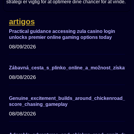
strategi er vigtig for at optimere dine chancer for at vinde.
artigos
Practical guidance accessing zula casino login
unlocks premier online gaming options today
08/09/2026
Zábavná_cesta_s_plinko_online_a_možnost_získat_ve
08/08/2026
Genuine_excitement_builds_around_chickenroad_for_
score_chasing_gameplay
08/08/2026