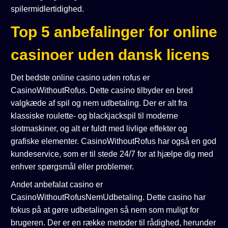
spilermidlertidighed.
Top 5 anbefalinger for online
casinoer uden dansk licens
Det bedste online casino uden rofus er
CasinoWithoutRofus. Dette casino tilbyder en bred
valgkæde af spil og nem udbetaling. Der er alt fra
klassiske roulette- og blackjackspil til moderne
slotmaskiner, og alt er fuldt med livlige effekter og
grafiske elementer. CasinoWithoutRofus har også en god
kundeservice, som er til stede 24/7 for at hjælpe dig med
enhver spørgsmål eller problemer.
Andet anbefalat casino er
CasinoWithoutRofusNemUdbetaling. Dette casino har
fokus på at gøre udbetalingen så nem som muligt for
brugeren. Der er en række metoder til rådighed, herunder