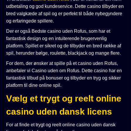
udbetaling og god kundeservice. Dette casino tilbyder en
bred valgkæde af spil og er perfekt til både nybegyndere
og erfaringede spillere.
Der er også Bedste casino uden Rofus, som har et
fantastisk design og en intuiterende brugervenlig
platform. Spillet er sikret og de tilbyder en bred række af
spil, herunder bølge, roulette, blackjack og mange flere.
For dem, der ønsker at spille på et casino uden Rofus,
anbefaler vi Casino uden om Rofus. Dette casino har en
fantastisk tilbud på bonuser og tilbyder en tryg og sikker
platform til dine online spil.
Vælg et trygt og reelt online
casino uden dansk licens
For at finde et trygt og reelt online casino uden dansk