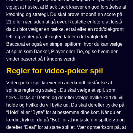
vigtigt at huske, at Black Jack kræver en god forståelse af
kædning og strategi. Du skal prøve at opnå en score på
21 eller nær, uden at gå over. Roulette er letere at forstå,
da du blot vælger en række, et tal eller en rødt/blekgrønt
felt, og venter på, at kuglen falder i det valgte felt.
Baccarat er også en simpel spilform, hvor du kan vælge
at spille som Banker, Player eller Tie, og se hvem der
vinder baseret på håndens værdi.
Regler for video-poker spil
Video-poker spil kræver en anerkendt forståelse af
spillets regler og strategi. Du skal vælge et spil, som
f.eks. Jacks or Better, og derefter vælge hvilke kort du vil
holde og hvilke du vil bytte ud. Du skal derefter trykke på
“Hold” eller “Bytte” for at bestemme dine kort. Når du er
færdig, trykker du på “Bet” for at indtaste din spilbeløb og
derefter “Deal” for at starte spillet. Vær opmærksom på, at