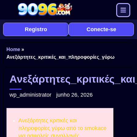
Registro
Conecte-se
Home
»
Ανεξάρτητες_κριτικές_και_πληροφορίες_γύρω
Ανεξάρτητες_κριτικές_κ
wp_administrator
junho 26, 2026
Ανεξάρτητες κριτικές και
πληροφορίες γύρω από το smokace
για ασφαλείς συναλλαγές