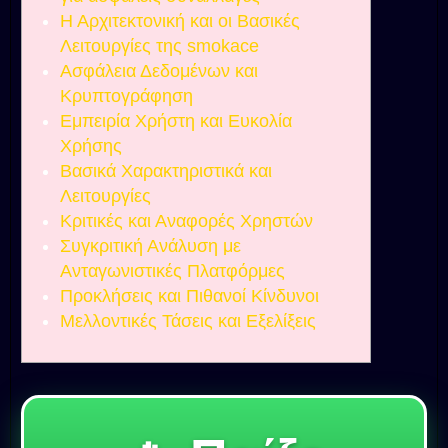
Η Αρχιτεκτονική και οι Βασικές
Λειτουργίες της smokace
Ασφάλεια Δεδομένων και
Κρυπτογράφηση
Εμπειρία Χρήστη και Ευκολία
Χρήσης
Βασικά Χαρακτηριστικά και
Λειτουργίες
Κριτικές και Αναφορές Χρηστών
Συγκριτική Ανάλυση με
Ανταγωνιστικές Πλατφόρμες
Προκλήσεις και Πιθανοί Κίνδυνοι
Μελλοντικές Τάσεις και Εξελίξεις