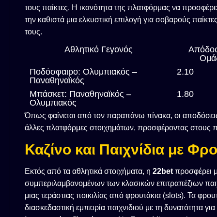
τους παίκτες. Η ικανότητα της πλατφόρμας να προσφέρ
την καθιστά μια ελκυστική επιλογή για σοβαρούς παίκτ
τους.
Αθλητικό Γεγονός
Απόδοσ
Ομά
Ποδόσφαιρο: Ολυμπιακός –
2.10
Παναθηναϊκός
Μπάσκετ: Παναθηναϊκός –
1.80
Ολυμπιακός
Όπως φαίνεται από τον παραπάνω πίνακα, οι αποδόσε
άλλες πλατφόρμες στοιχημάτων, προσφέροντας στους πα
Καζίνο και Παιχνίδια με Φρ
Εκτός από τα αθλητικά στοιχήματα, η
22bet
προσφέρει μ
συμπεριλαμβανομένων των κλασικών επιτραπέζιων παιχ
μιας τεράστιας ποικιλίας από φρουτάκια (slots). Τα φρο
διασκεδαστική εμπειρία παιχνιδιού με τη δυνατότητα γι