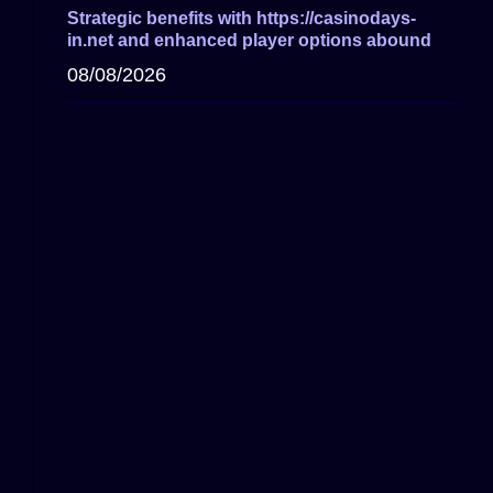
Strategic benefits with https://casinodays-
in.net and enhanced player options abound
08/08/2026