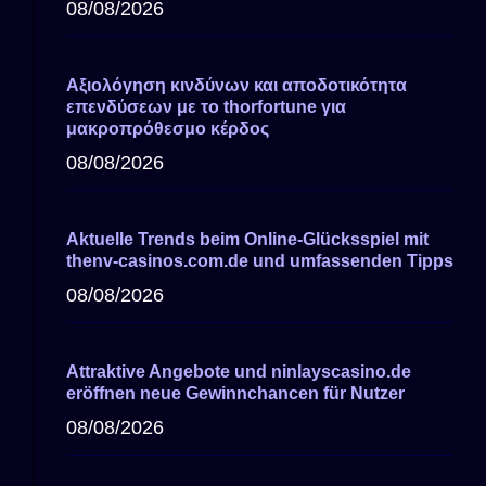
08/08/2026
Αξιολόγηση κινδύνων και αποδοτικότητα
επενδύσεων με το thorfortune για
μακροπρόθεσμο κέρδος
08/08/2026
Aktuelle Trends beim Online-Glücksspiel mit
thenv-casinos.com.de und umfassenden Tipps
08/08/2026
Attraktive Angebote und ninlayscasino.de
eröffnen neue Gewinnchancen für Nutzer
08/08/2026