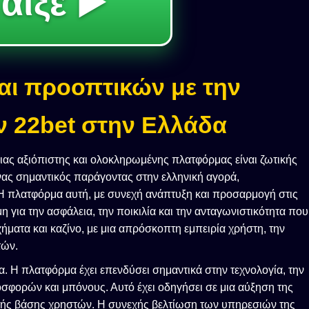
αίξε ▶️
αι προοπτικών με την
 22bet στην Ελλάδα
ιας αξιόπιστης και ολοκληρωμένης πλατφόρμας είναι ζωτικής
ένας σημαντικός παράγοντας στην ελληνική αγορά,
 πλατφόρμα αυτή, με συνεχή ανάπτυξη και προσαρμογή στις
 για την ασφάλεια, την ποικιλία και την ανταγωνιστικότητα που
χήματα και καζίνο, με μια απρόσκοπτη εμπειρία χρήστη, την
τών.
ία. Η πλατφόρμα έχει επενδύσει σημαντικά στην τεχνολογία, την
φορών και μπόνους. Αυτό έχει οδηγήσει σε μια αύξηση της
ιστής βάσης χρηστών. Η συνεχής βελτίωση των υπηρεσιών της