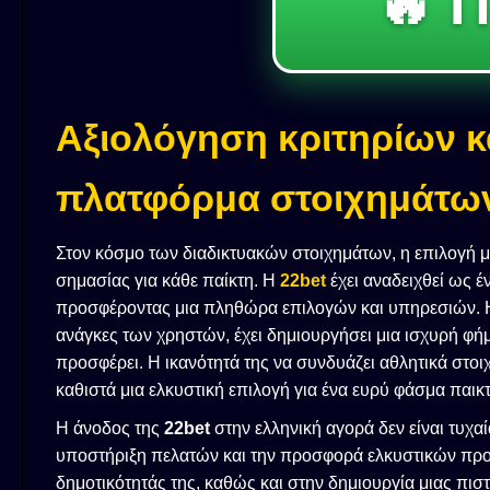
🔥 Π
Αξιολόγηση κριτηρίων κ
πλατφόρμα στοιχημάτων
Στον κόσμο των διαδικτυακών στοιχημάτων, η επιλογή μ
σημασίας για κάθε παίκτη. Η
22bet
έχει αναδειχθεί ως 
προσφέροντας μια πληθώρα επιλογών και υπηρεσιών. Η
ανάγκες των χρηστών, έχει δημιουργήσει μια ισχυρή φήμη
προσφέρει. Η ικανότητά της να συνδυάζει αθλητικά στοι
καθιστά μια ελκυστική επιλογή για ένα ευρύ φάσμα παικ
Η άνοδος της
22bet
στην ελληνική αγορά δεν είναι τυχα
υποστήριξη πελατών και την προσφορά ελκυστικών προσ
δημοτικότητάς της, καθώς και στην δημιουργία μιας π