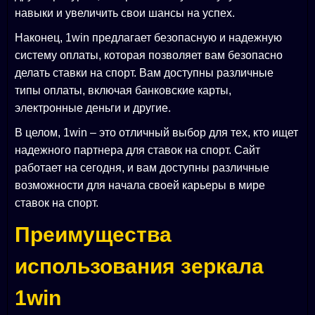
навыки и увеличить свои шансы на успех.
Наконец, 1win предлагает безопасную и надежную
систему оплаты, которая позволяет вам безопасно
делать ставки на спорт. Вам доступны различные
типы оплаты, включая банковские карты,
электронные деньги и другие.
В целом, 1win – это отличный выбор для тех, кто ищет
надежного партнера для ставок на спорт. Сайт
работает на сегодня, и вам доступны различные
возможности для начала своей карьеры в мире
ставок на спорт.
Преимущества
использования зеркала
1win