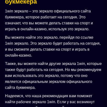
букмекера
1win зеркало – это зеркало официального сайта
букмекера, которое работает на сегодня. Это
означает, что вы можете делать ставки на спорт и
играть в онлайн-казино, используя это зеркало.
Вы можете найти это зеркало, перейдя по ссылке
1win зеркало. Это зеркало будет работать на сегодня,
и вы сможете делать ставки на спорт и играть в
онлайн-казино.
Также, вы можете найти другие зеркала 1win, которые
также будут работать на сегодня. Но мы рекомендуем
вам использовать это зеркало, потому что оно
является официальным зеркалом официального
сайта букмекера.
Надеемся, что наша рекомендация вам поможет
найти рабочее зеркало 1win. Если у вас возникнут