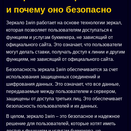
и почему оно безопасно
Зеркало 1win работает на основе технологии зеркал,
которая позволяет пользователям доступаться к
функциям и услугам букмекера, не зависящий от
официального сайта. Это означает, что пользователи
могут делать ставки, получать доступ к линии и другим
функциям, не зависящий от официального сайта.
Безопасность зеркала 1win обеспечивается за счет
использования защищенных соединений и
шифрования данных. Это означает, что все данные,
передаваемые между пользователем и сервером,
защищены от доступа третьих лиц. Это обеспечивает
безопасность пользователей и их данных.
В целом, зеркало 1win – это безопасное и надежное
решение для пользователей, которые хотят иметь
доступ к функциям и услугам букмекера, не