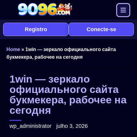
Registro
Conecte-se
Home
»
1win — зеркало официального сайта
букмекера, рабочее на сегодня
1win — зеркало
официального сайта
букмекера, рабочее на
сегодня
wp_administrator
julho 3, 2026