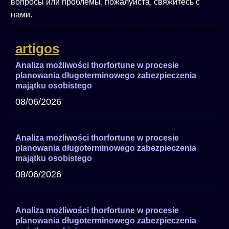
вопросы или проблемы, пожалуйста, свяжитесь с
нами.
artigos
Analiza możliwości thorfortune w procesie
planowania długoterminowego zabezpieczenia
majątku osobistego
08/06/2026
Analiza możliwości thorfortune w procesie
planowania długoterminowego zabezpieczenia
majątku osobistego
08/06/2026
Analiza możliwości thorfortune w procesie
planowania długoterminowego zabezpieczenia