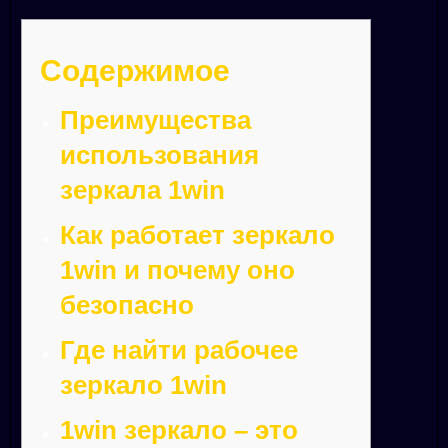
Содержимое
Преимущества
использования
зеркала 1win
Как работает зеркало
1win и почему оно
безопасно
Где найти рабочее
зеркало 1win
1win зеркало – это