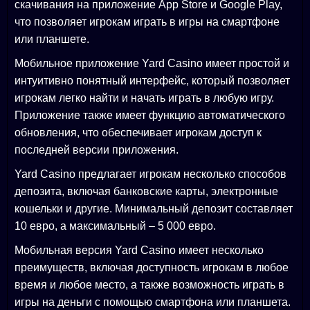
скачивания на приложение App Store и Google Play,
что позволяет игрокам играть в игры на смартфоне
или планшете.
Мобильное приложение Yard Casino имеет простой и
интуитивно понятный интерфейс, который позволяет
игрокам легко найти и начать играть в любую игру.
Приложение также имеет функцию автоматического
обновления, что обеспечивает игрокам доступ к
последней версии приложения.
Yard Casino предлагает игрокам несколько способов
депозита, включая банковские карты, электронные
кошельки и другие. Минимальный депозит составляет
10 евро, а максимальный – 5 000 евро.
Мобильная версия Yard Casino имеет несколько
преимуществ, включая доступность игрокам в любое
время и любое место, а также возможность играть в
игры на деньги с помощью смартфона или планшета.