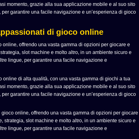
asi momento, grazie alla sua applicazione mobile e al suo sito
e, per garantire una facile navigazione e un’esperienza di gioco
 appassionati di gioco online
oco online, offrendo una vasta gamma di opzioni per giocare e
strategia, slot machine e molto altro, in un ambiente sicuro e
ltre lingue, per garantire una facile navigazione e
o online di alta qualità, con una vasta gamma di giochi a tua
asi momento, grazie alla sua applicazione mobile e al suo sito
e, per garantire una facile navigazione e un’esperienza di gioco
i gioco online, offrendo una vasta gamma di opzioni per giocare
, strategia, slot machine e molto altro, in un ambiente sicuro e
ltre lingue, per garantire una facile navigazione e