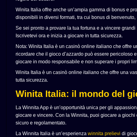
Winita Italia offre anche un’ampia gamma di bonus e promo
disponibili in diversi formati, tra cui bonus di benvenuto
Se sei pronto a provare la tua fortuna e a vincere grandi 
Iscrivetevi ora e inizia a giocare in tutta sicurezza.
Nota: Winita Italia è un casinò online italiano che offre
ricordare che il gioco d’azzardo può essere pericoloso e
giocare in modo responsabile e non superare i propri limi
Winita Italia è un casinò online italiano che offre una va
tutta sicurezza.
Winita Italia: il mondo del g
La Winnita App è un’opportunità unica per gli appassion
giocare e vincere. Con la Winnita, puoi giocare a giochi 
sicuro e regolamentato.
La Winnita Italia è un’esperienza
winnita prelievi
di gioc