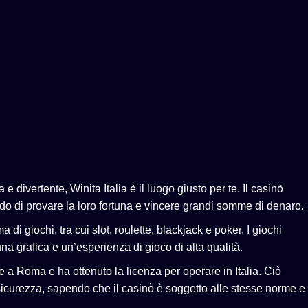
e divertente, Winita Italia è il luogo giusto per te. Il casinò
ondo di provare la loro fortuna e vincere grandi somme di denaro.
di giochi, tra cui slot, roulette, blackjack e poker. I giochi
na grafica e un’esperienza di gioco di alta qualità.
e a Roma e ha ottenuto la licenza per operare in Italia. Ciò
a sicurezza, sapendo che il casinò è soggetto alle stesse norme e