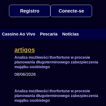
Registro
Conecte-se
Cassino Ao Vivo
Pescaria
Notícias
artigos
Analiza możliwości thorfortune w procesie
planowania długoterminowego zabezpieczenia
majątku osobistego
08/06/2026
Analiza możliwości thorfortune w procesie
planowania długoterminowego zabezpieczenia
majątku osobistego