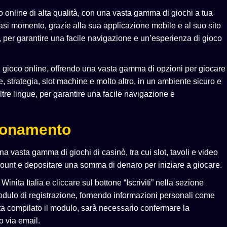
o online di alta qualità, con una vasta gamma di giochi a tua
asi momento, grazie alla sua applicazione mobile e al suo sito
e, per garantire una facile navigazione e un’esperienza di gioco
i gioco online, offrendo una vasta gamma di opzioni per giocare
, strategia, slot machine e molto altro, in un ambiente sicuro e
ltre lingue, per garantire una facile navigazione e
zionamento
na vasta gamma di giochi di casinò, tra cui slot, tavoli e video
count e depositare una somma di denaro per iniziare a giocare.
Winita Italia e cliccare sul bottone “Iscriviti” nella sezione
odulo di registrazione, fornendo informazioni personali come
a compilato il modulo, sarà necessario confermare la
o via email.