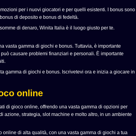
zioni per i nuovi giocatori e per quelli esistenti. I bonus sono
, bonus di deposito e bonus di fedeltà.
somme di denaro, Winita Italia è il luogo giusto per te.
 una vasta gamma di giochi e bonus. Tuttavia, è importante
 può causare problemi finanziari e personali. È importante
ti.
sta gamma di giochi e bonus. Iscrivetevi ora e inizia a giocare in
ioco online
ati di gioco online, offrendo una vasta gamma di opzioni per
di azione, strategia, slot machine e molto altro, in un ambiente
o online di alta qualità, con una vasta gamma di giochi a tua