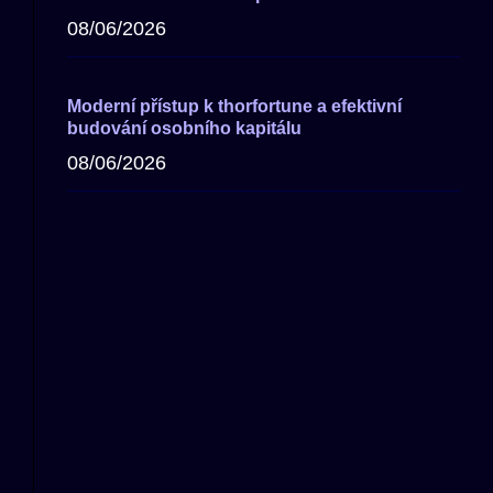
08/06/2026
Moderní přístup k thorfortune a efektivní
budování osobního kapitálu
08/06/2026