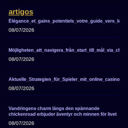
artigos
Élégance_et_gains_potentiels_votre_guide_vers_le_me
08/07/2026
Möjligheten_att_navigera_från_start_till_mål_via_chi
08/07/2026
Aktuelle_Strategien_für_Spieler_mit_online_casino_
08/07/2026
Vandringens charm längs den spännande
chickenroad erbjuder äventyr och minnen för livet
08/07/2026