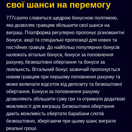
свої шанси на перемогу
777casino славиться щедрою бонусною політикою,
яка дозволяє гравцям збільшити свої шанси на
виграш. Платформа регулярно пропонує різноманітні
бонуси, акції та спеціальні пропозиції для нових та
постійних гравців. До найбільш популярних бонусів
належать вітальні бонуси, бонуси за поповнення
рахунку, безкоштовні обертання та бонуси за
лояльність. Вітальний бонус зазвичай пропонується
новим гравцям при першому поповненні рахунку та
може включати відсоток від депозиту та безкоштовні
обертання. Бонуси за поповнення рахунку
дозволяють збільшити суму гри та отримати додаткові
можливості для виграшу. Безкоштовні обертання
дають можливість обертати барабани слотів
безкоштовно, зберігаючи при цьому шанс виграти
реальні гроші.