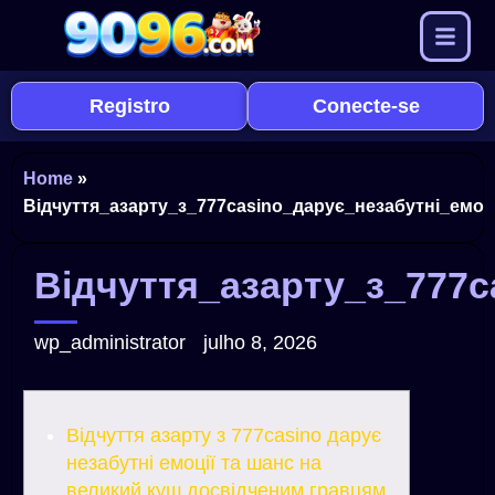
Registro
Conecte-se
Home
»
Відчуття_азарту_з_777casino_дарує_незабутні_емо
Відчуття_азарту_з_777c
wp_administrator
julho 8, 2026
Відчуття азарту з 777casino дарує
незабутні емоції та шанс на
великий куш досвідченим гравцям