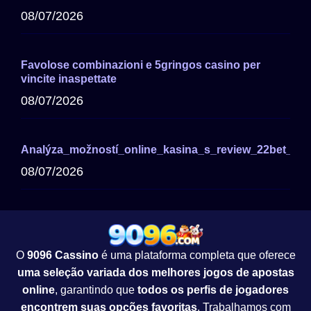
08/07/2026
Favolose combinazioni e 5gringos casino per
vincite inaspettate
08/07/2026
Analýza_možností_online_kasina_s_review_22bet_a_p
08/07/2026
O
9096 Cassino
é uma plataforma completa que oferece
uma seleção variada dos melhores jogos de apostas
online
, garantindo que
todos os perfis de jogadores
encontrem suas opções favoritas
. Trabalhamos com