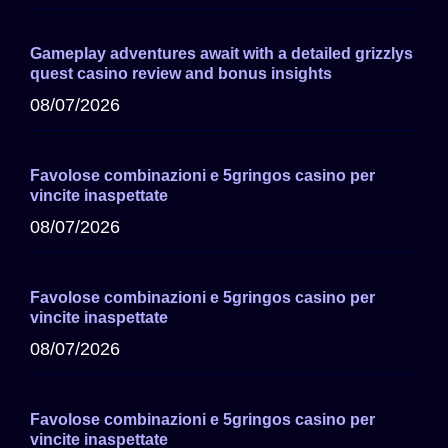
Gameplay adventures await with a detailed grizzlys
quest casino review and bonus insights
08/07/2026
Favolose combinazioni e 5gringos casino per
vincite inaspettate
08/07/2026
Favolose combinazioni e 5gringos casino per
vincite inaspettate
08/07/2026
Favolose combinazioni e 5gringos casino per
vincite inaspettate