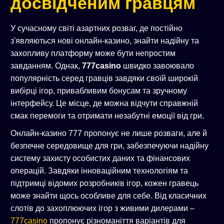
досвідченим гравцям
У сучасному світі азартних розваг, де постійно
з'являються нові онлайн-казино, знайти надійну та
захопливу платформу може бути непростим
завданням. Однак,
777casino
швидко завоювало
популярність серед гравців завдяки своїй широкій
вибірці ігор, привабливим бонусам та зручному
інтерфейсу. Це місце, де можна відчути справжній
смак перемоги та отримати незабутні емоції від гри.
Онлайн-казино 777 пропонує не лише розваги, але й
безпечне середовище для гри, забезпечуючи надійну
систему захисту особистих даних та фінансових
операцій. Завдяки інноваційним технологіям та
підтримці відомих розробників ігор, кожен гравець
може знайти щось особливе для себе. Від класичних
слотів до захоплюючих ігор з живими дилерами –
777casino
пропонує різноманіття варіантів для