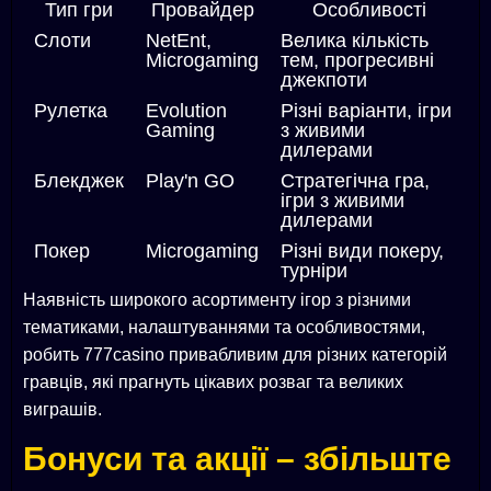
Тип гри
Провайдер
Особливості
Слоти
NetEnt,
Велика кількість
Microgaming
тем, прогресивні
джекпоти
Рулетка
Evolution
Різні варіанти, ігри
Gaming
з живими
дилерами
Блекджек
Play'n GO
Стратегічна гра,
ігри з живими
дилерами
Покер
Microgaming
Різні види покеру,
турніри
Наявність широкого асортименту ігор з різними
тематиками, налаштуваннями та особливостями,
робить 777casino привабливим для різних категорій
гравців, які прагнуть цікавих розваг та великих
виграшів.
Бонуси та акції – збільште