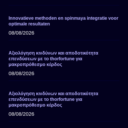
Innovatieve methoden en spinmaya integratie voor
optimale resultaten
08/08/2026
Αξιολόγηση κινδύνων και αποδοτικότητα
επενδύσεων με το thorfortune για
μακροπρόθεσμο κέρδος
08/08/2026
Αξιολόγηση κινδύνων και αποδοτικότητα
επενδύσεων με το thorfortune για
μακροπρόθεσμο κέρδος
08/08/2026