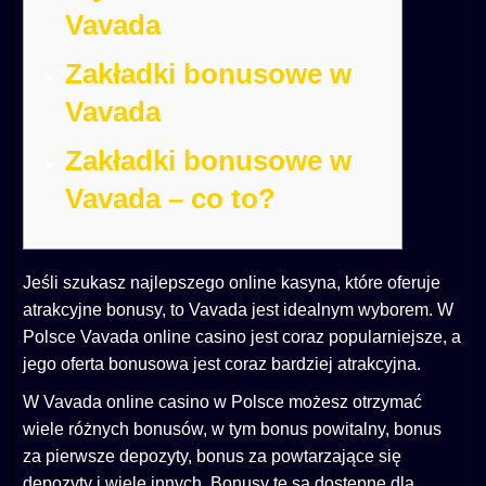
Vavada
Zakładki bonusowe w
Vavada
Zakładki bonusowe w
Vavada – co to?
Jeśli szukasz najlepszego online kasyna, które oferuje
atrakcyjne bonusy, to Vavada jest idealnym wyborem. W
Polsce Vavada online casino jest coraz popularniejsze, a
jego oferta bonusowa jest coraz bardziej atrakcyjna.
W Vavada online casino w Polsce możesz otrzymać
wiele różnych bonusów, w tym bonus powitalny, bonus
za pierwsze depozyty, bonus za powtarzające się
depozyty i wiele innych. Bonusy te są dostępne dla