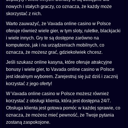
nowych i stałych graczy, co oznacza, że każdy może
skorzystać z nich.
Warto zauważyć, że Vavada online casino w Polsce
oferuje również wiele gier, w tym sloty, ruletke, blackjacki
i wiele innych. Gry te są dostępne zarówno na
komputerze, jak i na urządzeniach mobilnych, co
oznacza, że możesz grać, gdziekolwiek chcesz.
Jeśli szukasz online kasyna, które oferuje atrakcyjne
bonusy i wiele gier, to Vavada online casino w Polsce
jest idealnym wyborem. Zarejestruj się już dziś i zacznij
korzystać z jego oferty!
W Vavada online casino w Polsce możesz również
korzystać z obsługi klienta, która jest dostępna 24/7.
Obsługa klienta jest gotowa pomóc w każdej sprawie, co
oznacza, że możesz mieć pewność, że Twoje pytania
zostaną zaspokojone.