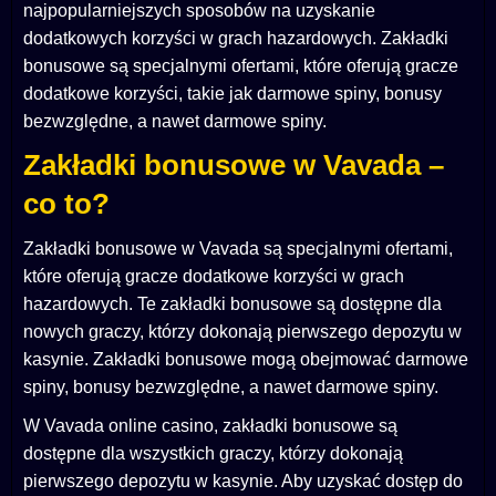
najpopularniejszych sposobów na uzyskanie
dodatkowych korzyści w grach hazardowych. Zakładki
bonusowe są specjalnymi ofertami, które oferują gracze
dodatkowe korzyści, takie jak darmowe spiny, bonusy
bezwzględne, a nawet darmowe spiny.
Zakładki bonusowe w Vavada –
co to?
Zakładki bonusowe w Vavada są specjalnymi ofertami,
które oferują gracze dodatkowe korzyści w grach
hazardowych. Te zakładki bonusowe są dostępne dla
nowych graczy, którzy dokonają pierwszego depozytu w
kasynie. Zakładki bonusowe mogą obejmować darmowe
spiny, bonusy bezwzględne, a nawet darmowe spiny.
W Vavada online casino, zakładki bonusowe są
dostępne dla wszystkich graczy, którzy dokonają
pierwszego depozytu w kasynie. Aby uzyskać dostęp do