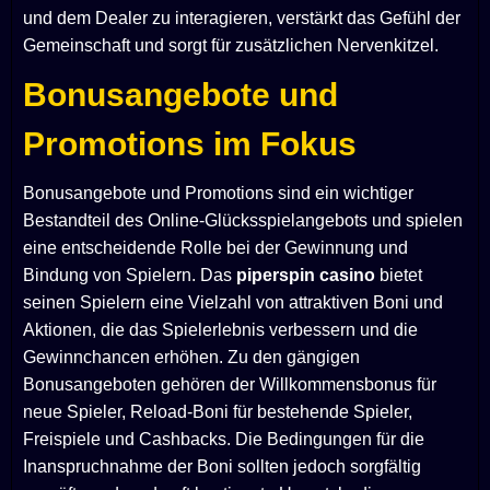
und dem Dealer zu interagieren, verstärkt das Gefühl der
Gemeinschaft und sorgt für zusätzlichen Nervenkitzel.
Bonusangebote und
Promotions im Fokus
Bonusangebote und Promotions sind ein wichtiger
Bestandteil des Online-Glücksspielangebots und spielen
eine entscheidende Rolle bei der Gewinnung und
Bindung von Spielern. Das
piperspin casino
bietet
seinen Spielern eine Vielzahl von attraktiven Boni und
Aktionen, die das Spielerlebnis verbessern und die
Gewinnchancen erhöhen. Zu den gängigen
Bonusangeboten gehören der Willkommensbonus für
neue Spieler, Reload-Boni für bestehende Spieler,
Freispiele und Cashbacks. Die Bedingungen für die
Inanspruchnahme der Boni sollten jedoch sorgfältig