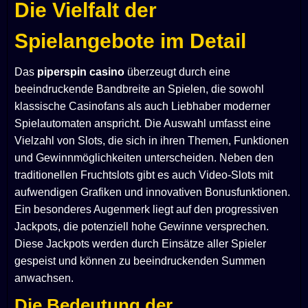
Die Vielfalt der
Spielangebote im Detail
Das
piperspin casino
überzeugt durch eine
beeindruckende Bandbreite an Spielen, die sowohl
klassische Casinofans als auch Liebhaber moderner
Spielautomaten anspricht. Die Auswahl umfasst eine
Vielzahl von Slots, die sich in ihren Themen, Funktionen
und Gewinnmöglichkeiten unterscheiden. Neben den
traditionellen Fruchtslots gibt es auch Video-Slots mit
aufwendigen Grafiken und innovativen Bonusfunktionen.
Ein besonderes Augenmerk liegt auf den progressiven
Jackpots, die potenziell hohe Gewinne versprechen.
Diese Jackpots werden durch Einsätze aller Spieler
gespeist und können zu beeindruckenden Summen
anwachsen.
Die Bedeutung der