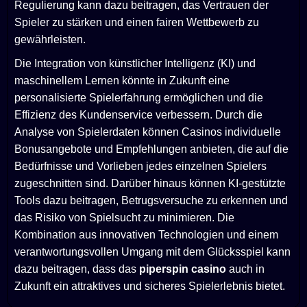
Regulierung kann dazu beitragen, das Vertrauen der
Spieler zu stärken und einen fairen Wettbewerb zu
gewährleisten.
Die Integration von künstlicher Intelligenz (KI) und
maschinellem Lernen könnte in Zukunft eine
personalisierte Spielerfahrung ermöglichen und die
Effizienz des Kundenservice verbessern. Durch die
Analyse von Spielerdaten können Casinos individuelle
Bonusangebote und Empfehlungen anbieten, die auf die
Bedürfnisse und Vorlieben jedes einzelnen Spielers
zugeschnitten sind. Darüber hinaus können KI-gestützte
Tools dazu beitragen, Betrugsversuche zu erkennen und
das Risiko von Spielsucht zu minimieren. Die
Kombination aus innovativen Technologien und einem
verantwortungsvollen Umgang mit dem Glücksspiel kann
dazu beitragen, dass das
piperspin casino
auch in
Zukunft ein attraktives und sicheres Spielerlebnis bietet.