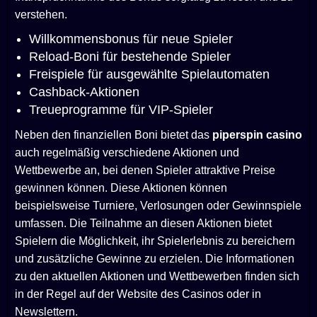
verstehen.
Willkommensbonus für neue Spieler
Reload-Boni für bestehende Spieler
Freispiele für ausgewählte Spielautomaten
Cashback-Aktionen
Treueprogramme für VIP-Spieler
Neben den finanziellen Boni bietet das
piperspin casino
auch regelmäßig verschiedene Aktionen und
Wettbewerbe an, bei denen Spieler attraktive Preise
gewinnen können. Diese Aktionen können
beispielsweise Turniere, Verlosungen oder Gewinnspiele
umfassen. Die Teilnahme an diesen Aktionen bietet
Spielern die Möglichkeit, ihr Spielerlebnis zu bereichern
und zusätzliche Gewinne zu erzielen. Die Informationen
zu den aktuellen Aktionen und Wettbewerben finden sich
in der Regel auf der Website des Casinos oder in
Newslettern.