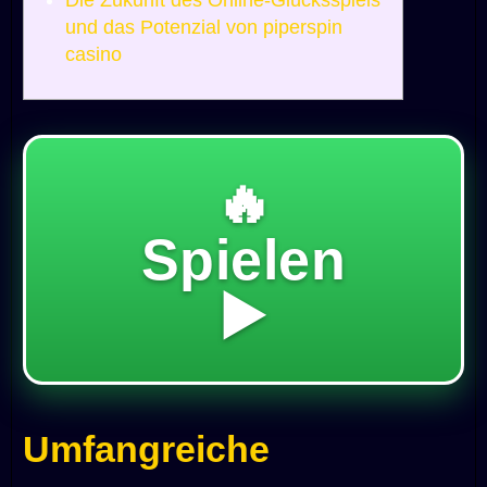
Die Zukunft des Online-Glücksspiels
und das Potenzial von piperspin
casino
🔥
Spielen
▶️
Umfangreiche