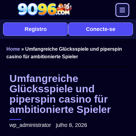
Registro
Conecte-se
Home
»
Umfangreiche Glücksspiele und piperspin
casino für ambitionierte Spieler
Umfangreiche
Glücksspiele und
piperspin casino für
ambitionierte Spieler
wp_administrator
julho 8, 2026