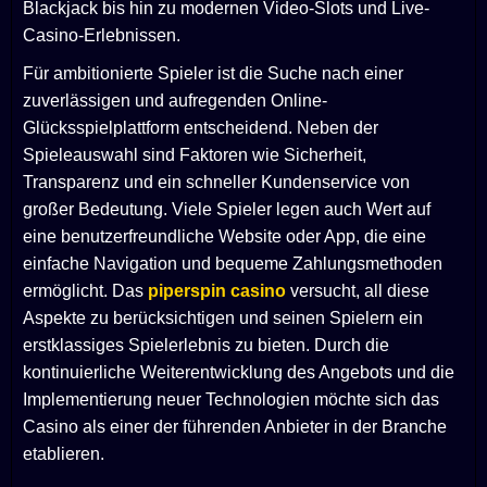
Blackjack bis hin zu modernen Video-Slots und Live-
Casino-Erlebnissen.
Für ambitionierte Spieler ist die Suche nach einer
zuverlässigen und aufregenden Online-
Glücksspielplattform entscheidend. Neben der
Spieleauswahl sind Faktoren wie Sicherheit,
Transparenz und ein schneller Kundenservice von
großer Bedeutung. Viele Spieler legen auch Wert auf
eine benutzerfreundliche Website oder App, die eine
einfache Navigation und bequeme Zahlungsmethoden
ermöglicht. Das
piperspin casino
versucht, all diese
Aspekte zu berücksichtigen und seinen Spielern ein
erstklassiges Spielerlebnis zu bieten. Durch die
kontinuierliche Weiterentwicklung des Angebots und die
Implementierung neuer Technologien möchte sich das
Casino als einer der führenden Anbieter in der Branche
etablieren.