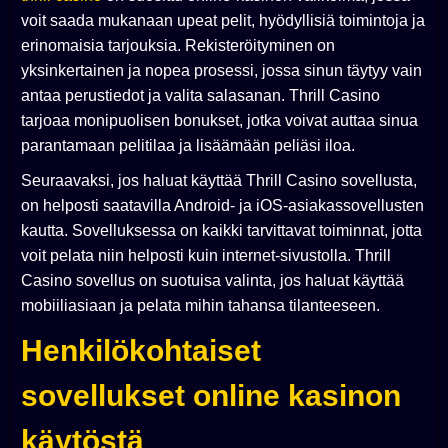
voit saada mukanaan upeat pelit, hyödyllisiä toimintoja ja
erinomaisia tarjouksia. Rekisteröityminen on
yksinkertainen ja nopea prosessi, jossa sinun täytyy vain
antaa perustiedot ja valita salasanan. Thrill Casino
tarjoaa monipuolisen bonukset, jotka voivat auttaa sinua
parantamaan pelitilaa ja lisäämään peliäsi iloa.
Seuraavaksi, jos haluat käyttää Thrill Casino sovellusta,
on helposti saatavilla Android- ja iOS-asiakassovellusten
kautta. Sovelluksessa on kaikki tarvittavat toiminnat, jotta
voit pelata niin helposti kuin internet-sivustolla. Thrill
Casino sovellus on suotuisa valinta, jos haluat käyttää
mobiiliasiaan ja pelata mihin tahansa tilanteeseen.
Henkilökohtaiset
sovellukset online kasinon
käytöstä