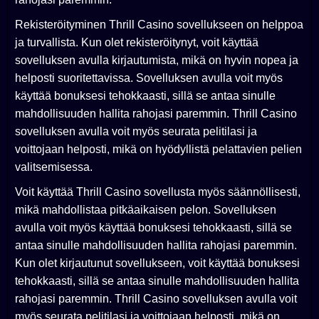
Rekisteröityminen Thrill Casino sovellukseen on helppoa
ja turvallista. Kun olet rekisteröitynyt, voit käyttää
sovelluksen avulla kirjautumista, mikä on hyvin nopea ja
helposti suoritettavissa. Sovelluksen avulla voit myös
käyttää bonuksesi tehokkaasti, sillä se antaa sinulle
mahdollisuuden hallita rahojasi paremmin. Thrill Casino
sovelluksen avulla voit myös seurata pelitilasi ja
voittojaan helposti, mikä on hyödyllistä pelattavien pelien
valitsemisessa.
Voit käyttää Thrill Casino sovellusta myös säännöllisesti,
mikä mahdollistaa pitkäaikaisen pelon. Sovelluksen
avulla voit myös käyttää bonuksesi tehokkaasti, sillä se
antaa sinulle mahdollisuuden hallita rahojasi paremmin.
Kun olet kirjautunut sovellukseen, voit käyttää bonuksesi
tehokkaasti, sillä se antaa sinulle mahdollisuuden hallita
rahojasi paremmin. Thrill Casino sovelluksen avulla voit
myös seurata pelitilasi ja voittojaan helposti, mikä on