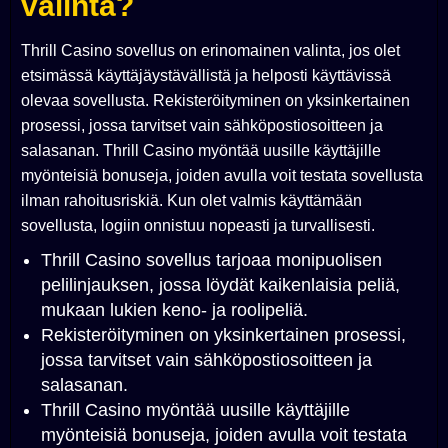
valinta?
Thrill Casino sovellus on erinomainen valinta, jos olet
etsimässä käyttäjäystävällistä ja helposti käyttävissä
olevaa sovellusta. Rekisteröityminen on yksinkertainen
prosessi, jossa tarvitset vain sähköpostiosoitteen ja
salasanan. Thrill Casino myöntää uusille käyttäjille
myönteisiä bonuseja, joiden avulla voit testata sovellusta
ilman rahoitusriskiä. Kun olet valmis käyttämään
sovellusta, logiin onnistuu nopeasti ja turvallisesti.
Thrill Casino sovellus tarjoaa monipuolisen
pelilinjauksen, jossa löydät kaikenlaisia peliä,
mukaan lukien keno- ja roolipeliä.
Rekisteröityminen on yksinkertainen prosessi,
jossa tarvitset vain sähköpostiosoitteen ja
salasanan.
Thrill Casino myöntää uusille käyttäjille
myönteisiä bonuseja, joiden avulla voit testata