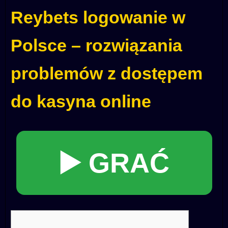
Reybets logowanie w
Polsce – rozwiązania
problemów z dostępem
do kasyna online
▶️ GRAĆ