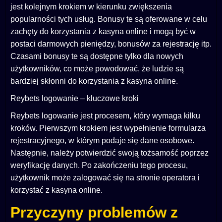
jest kolejnym krokiem w kierunku zwiększenia
popularności tych usług. Bonusy te są oferowane w celu
zachęty do korzystania z kasyna online i mogą być w
postaci darmowych pieniędzy, bonusów za rejestrację itp.
Czasami bonusy te są dostępne tylko dla nowych
użytkowników, co może powodować, że ludzie są
bardziej skłonni do korzystania z kasyna online.
Reybets logowanie – kluczowe kroki
Reybets logowanie jest procesem, który wymaga kilku
kroków. Pierwszym krokiem jest wypełnienie formularza
rejestracyjnego, w którym podaje się dane osobowe.
Następnie, należy potwierdzić swoją tożsamość poprzez
weryfikację danych. Po zakończeniu tego procesu,
użytkownik może zalogować się na stronie operatora i
korzystać z kasyna online.
Przyczyny problemów z