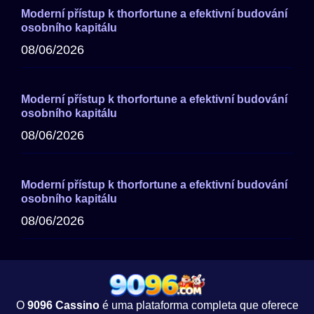
Moderní přístup k thorfortune a efektivní budování
osobního kapitálu
08/06/2026
Moderní přístup k thorfortune a efektivní budování
osobního kapitálu
08/06/2026
Moderní přístup k thorfortune a efektivní budování
osobního kapitálu
08/06/2026
O
9096 Cassino
é uma plataforma completa que oferece