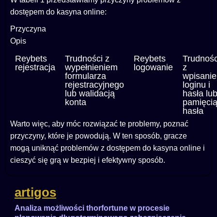
dostępem do kasyna online:
Przyczyna
Opis
Reybets
Trudności z
Reybets
Trudnośc
rejestracja
wypełnieniem
logowanie
z
formularza
wpisani
rejestracyjnego
loginu i
lub walidacją
hasła lu
konta
pamięci
hasła
Warto więc, aby móc rozwiązać te problemy, poznać
przyczyny, które je powodują. W ten sposób, gracze
mogą uniknąć problemów z dostępem do kasyna online i
cieszyć się grą w bezpiej i efektywny sposób.
artigos
Analiza możliwości thorfortune w procesie