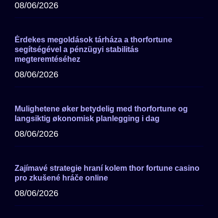
08/06/2026
Érdekes megoldások tárháza a thorfortune
segítségével a pénzügyi stabilitás
megteremtéséhez
08/06/2026
Mulighetene øker betydelig med thorfortune og
langsiktig økonomisk planlegging i dag
08/06/2026
Zajímavé strategie hraní kolem thor fortune casino
pro zkušené hráče online
08/06/2026