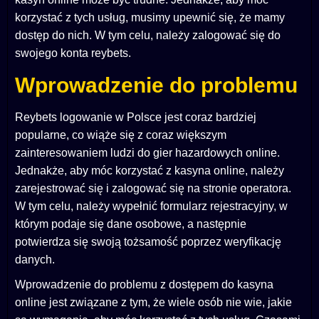
korzystać z tych usług, musimy upewnić się, że mamy
dostęp do nich. W tym celu, należy zalogować się do
swojego konta reybets.
Wprowadzenie do problemu
Reybets logowanie w Polsce jest coraz bardziej
popularne, co wiąże się z coraz większym
zainteresowaniem ludzi do gier hazardowych online.
Jednakże, aby móc korzystać z kasyna online, należy
zarejestrować się i zalogować się na stronie operatora.
W tym celu, należy wypełnić formularz rejestracyjny, w
którym podaje się dane osobowe, a następnie
potwierdza się swoją tożsamość poprzez weryfikację
danych.
Wprowadzenie do problemu z dostępem do kasyna
online jest związane z tym, że wiele osób nie wie, jakie