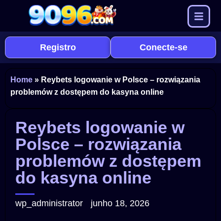
Registro
Conecte-se
Home
»
Reybets logowanie w Polsce – rozwiązania
problemów z dostępem do kasyna online
Reybets logowanie w
Polsce – rozwiązania
problemów z dostępem
do kasyna online
wp_administrator
junho 18, 2026