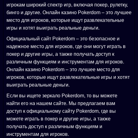
игрокам широкий спектр игр, включая покер, рулетку,
бинго и другие. Онлайн казино Pokerdom – это лучшее
место для игроков, которые ищут развлекательные
игры и хотят выиграть реальные деньги.
Официальный сайт Pokerdom – это безопасное и
надежное место для игроков, где они могут играть в
покер и другие игры, а также получать доступ к
различным функциям и инструментам для игроков.
Онлайн казино Pokerdom – это лучшее место для
игроков, которые ищут развлекательные игры и хотят
выиграть реальные деньги.
Если вы ищете зеркало Pokerdom, то вы можете
найти его на нашем сайте. Мы предлагаем вам
доступ к официальному сайту Pokerdom, где вы
можете играть в покер и другие игры, а также
получать доступ к различным функциям и
инструментам для игроков.