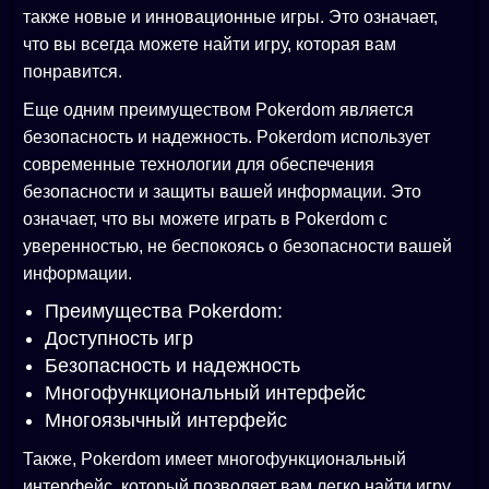
также новые и инновационные игры. Это означает,
что вы всегда можете найти игру, которая вам
понравится.
Еще одним преимуществом Pokerdom является
безопасность и надежность. Pokerdom использует
современные технологии для обеспечения
безопасности и защиты вашей информации. Это
означает, что вы можете играть в Pokerdom с
уверенностью, не беспокоясь о безопасности вашей
информации.
Преимущества Pokerdom:
Доступность игр
Безопасность и надежность
Многофункциональный интерфейс
Многоязычный интерфейс
Также, Pokerdom имеет многофункциональный
интерфейс, который позволяет вам легко найти игру,