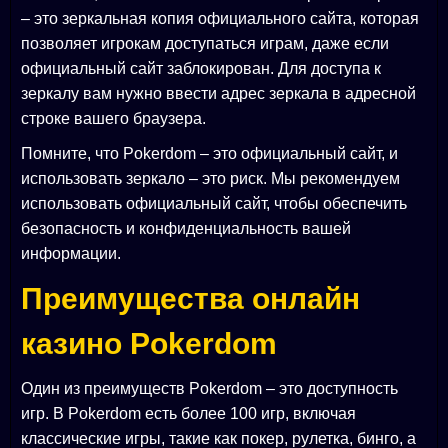
– это зеркальная копия официального сайта, которая
позволяет игрокам доступаться играм, даже если
официальный сайт заблокирован. Для доступа к
зеркалу вам нужно ввести адрес зеркала в адресной
строке вашего браузера.
Помните, что Pokerdom – это официальный сайт, и
использовать зеркало – это риск. Мы рекомендуем
использовать официальный сайт, чтобы обеспечить
безопасность и конфиденциальность вашей
информации.
Преимущества онлайн
казино Pokerdom
Один из преимуществ Pokerdom – это доступность
игр. В Pokerdom есть более 100 игр, включая
классические игры, такие как покер, рулетка, бинго, а