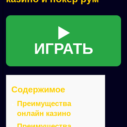
▶️
ИГРАТЬ
Содержимое
Преимущества
онлайн казино
Преимущества