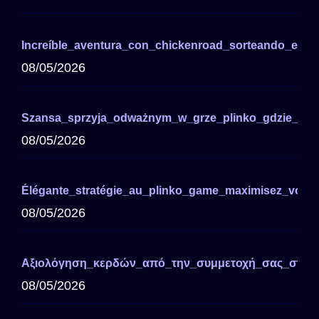
Increíble_aventura_con_chickenroad_sorteando_el_t
08/05/2026
Szansa_sprzyja_odważnym_w_grze_plinko_gdzie_los
08/05/2026
Élégante_stratégie_au_plinko_game_maximisez_vos_
08/05/2026
Αξιολόγηση_κερδών_από_την_συμμετοχή_σας_στο
08/05/2026