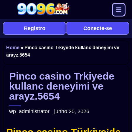
Registro
Conecte-se
Home
»
Pinco casino Trkiyede kullanc deneyimi ve
arayz.5654
Pinco casino Trkiyede
kullanc deneyimi ve
arayz.5654
wp_administrator
junho 20, 2026