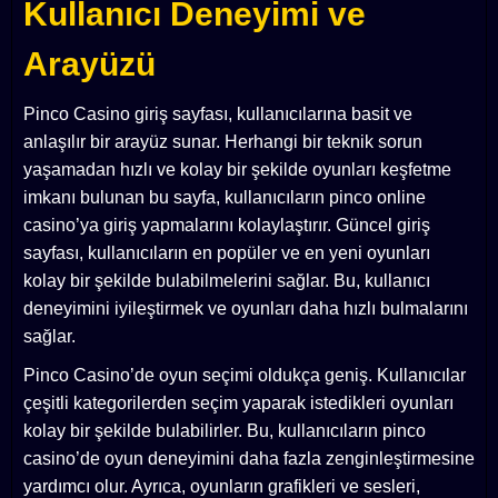
Kullanıcı Deneyimi ve
Arayüzü
Pinco Casino giriş sayfası, kullanıcılarına basit ve
anlaşılır bir arayüz sunar. Herhangi bir teknik sorun
yaşamadan hızlı ve kolay bir şekilde oyunları keşfetme
imkanı bulunan bu sayfa, kullanıcıların pinco online
casino’ya giriş yapmalarını kolaylaştırır. Güncel giriş
sayfası, kullanıcıların en popüler ve en yeni oyunları
kolay bir şekilde bulabilmelerini sağlar. Bu, kullanıcı
deneyimini iyileştirmek ve oyunları daha hızlı bulmalarını
sağlar.
Pinco Casino’de oyun seçimi oldukça geniş. Kullanıcılar
çeşitli kategorilerden seçim yaparak istedikleri oyunları
kolay bir şekilde bulabilirler. Bu, kullanıcıların pinco
casino’de oyun deneyimini daha fazla zenginleştirmesine
yardımcı olur. Ayrıca, oyunların grafikleri ve sesleri,