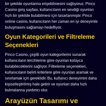
bir şekilde oyunlarına erişebilmesini sağlıyoruz. Pinco
Casino giriş sayfası, kullanıcıların en sevdiği oyunları
hızlı bir şekilde bulabilmesi için tasarlanmıştır. Pinco
online casino, kullanıcıların her zaman en iyi deneyimle
buluşmasını sağlamayı hedefliyor.
Oyun Kategorileri ve Filtreleme
Seçenekleri
Pinco Casino, çeşitli oyun kategorilerini sunarak
kullanıcıların tercihlerine göre oyunları kolayca
bulabileceklerini sağlıyor. Filtreleme seçenekleri,
kullanıcıların belirli kriterlere göre oyunları aramak ve
sınırlamak için gereklidir. Bu, kullanıcı deneyimini daha
kişiselleştirilmiş hale getirir ve oyunları daha hızlı
bulmalarına yardımcı olur.
Arayüzün Tasarımı ve