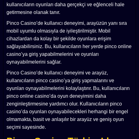
kullanıcıların oyunları daha gerçekçi ve eğlenceli hale
getirmesine olanak tanır.
Pinco Casino’de kullanıcı deneyimi, arayüzün yanı sıra
mobil uyumlu olmasıyla de iyileştirilmiştir. Mobil
cihazlardan da kolay bir şekilde oyunlara erişim
sağlayabilirsiniz. Bu, kullanıcıların her yerde pinco online
casino’ya giriş yapabilmelerini ve oyunları
oynayabilmelerini sağlar.
Pinco Casino’de kullanıcı deneyimi ve arayüz,
kullanıcıların pinco casino’ya giriş yapmalarını ve
oyunları oynayabilmelerini kolaylaştırır. Bu, kullanıcıların
pinco online casino’da oyun deneyimini daha
zenginleştirmesine yardımcı olur. Kullanıcıların pinco
casino’da oyunları oynayabilecekleri herhangi bir engel
olmamakta, basit ve anlaşılır bir arayüz ve geniş oyun
seçimi sayesinde.