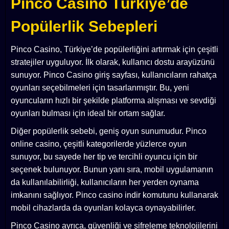
Pinco Casino Türkiye’de
Popülerlik Sebepleri
Pinco Casino, Türkiye’de popülerliğini artırmak için çeşitli
stratejiler uyguluyor. İlk olarak, kullanıcı dostu arayüzünü
sunuyor. Pinco Casino giriş sayfası, kullanıcıların rahatça
oyunları seçebilmeleri için tasarlanmıştır. Bu, yeni
oyuncuların hızlı bir şekilde platforma alışması ve sevdiği
oyunları bulması için ideal bir ortam sağlar.
Diğer popülerlik sebebi, geniş oyun sunumudur. Pinco
online casino, çeşitli kategorilerde yüzlerce oyun
sunuyor, bu sayede her tip ve tercihli oyuncu için bir
seçenek bulunuyor. Bunun yanı sıra, mobil uygulamanın
da kullanılabilirliği, kullanıcıların her yerden oynama
imkanını sağlıyor. Pinco casino indir komutunu kullanarak
mobil cihazlarda da oyunları kolayca oynayabilirler.
Pinco Casino ayrıca, güvenliği ve şifreleme teknolojilerini