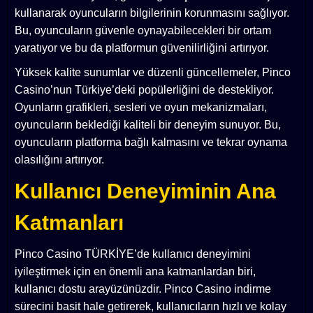
kullanarak oyuncuların bilgilerinin korunmasını sağlıyor.
Bu, oyuncuların güvenle oynayabilecekleri bir ortam
yaratıyor ve bu da platformun güvenilirliğini artırıyor.
Yüksek kalite sunumlar ve düzenli güncellemeler, Pinco
Casino’nun Türkiye’deki popülerliğini de destekliyor.
Oyunların grafikleri, sesleri ve oyun mekanizmaları,
oyuncuların beklediği kaliteli bir deneyim sunuyor. Bu,
oyuncuların platforma bağlı kalmasını ve tekrar oynama
olasılığını artırıyor.
Kullanıcı Deneyiminin Ana
Katmanları
Pinco Casino TÜRKİYE’de kullanıcı deneyimini
iyileştirmek için en önemli ana katmanlardan biri,
kullanıcı dostu arayüzünüzdir. Pinco Casino indirme
sürecini basit hale getirerek, kullanıcıların hızlı ve kolay